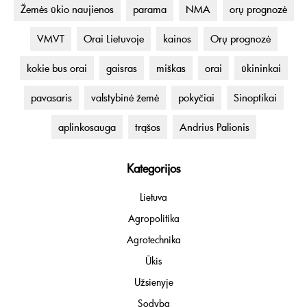
Žemės ūkio naujienos
parama
NMA
orų prognozė
VMVT
Orai Lietuvoje
kainos
Orų prognozė
kokie bus orai
gaisras
miškas
orai
ūkininkai
pavasaris
valstybinė žemė
pokyčiai
Sinoptikai
aplinkosauga
trąšos
Andrius Palionis
Kategorijos
Lietuva
Agropolitika
Agrotechnika
Ūkis
Užsienyje
Sodyba