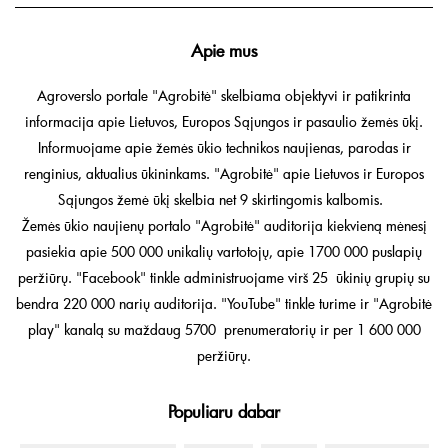
Apie mus
Agroverslo portale "Agrobitė" skelbiama objektyvi ir patikrinta
informacija apie Lietuvos, Europos Sąjungos ir pasaulio žemės ūkį.
Informuojame apie žemės ūkio technikos naujienas, parodas ir
renginius, aktualius ūkininkams. "Agrobitė" apie Lietuvos ir Europos
Sąjungos žemė ūkį skelbia net 9 skirtingomis kalbomis.
Žemės ūkio naujienų portalo "Agrobitė" auditorija kiekvieną mėnesį
pasiekia apie 500 000 unikalių vartotojų, apie 1700 000 puslapių
peržiūrų. "Facebook" tinkle administruojame virš 25 ūkinių grupių su
bendra 220 000 narių auditorija. "YouTube" tinkle turime ir "Agrobitė
play" kanalą su maždaug 5700 prenumeratorių ir per 1 600 000
peržiūrų.
Populiaru dabar