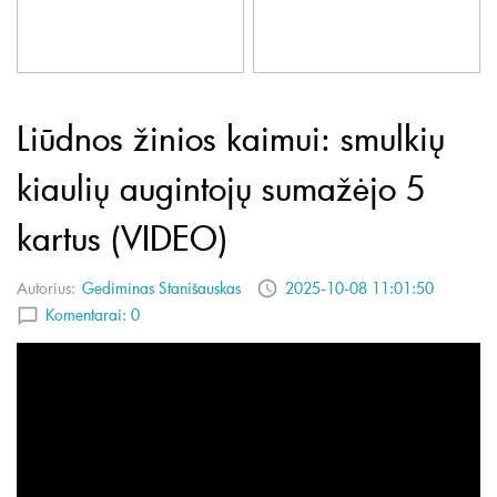
Liūdnos žinios kaimui: smulkių
kiaulių augintojų sumažėjo 5
kartus (VIDEO)
Autorius:
Gediminas Stanišauskas
2025-10-08 11:01:50
Komentarai:
0