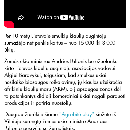
Per 10 metų Lietuvoje smulkių kiaulių augintojų
sumažėjo net penkis kartus – nuo 15 000 iki 3 000
ūkių.
Žemės ūkio ministras Andrius Palionis be užuolankų
kirto Lietuvos kiaulių augintojų asociacijos vadovui
Algiui Baravykui, teigusiam, kad smulkūs ūkiai
nesilaiko biosaugos reikalavimų, jų kiaulės užsikrečia
afrikiniu kiaulių maru (AKM), o į apsaugos zonas dėl
to patenkantys didieji komerciniai ūkiai negali parduoti
produkcijos ir patiria nuostolių.
Daugiau žiūrėkite šiame
"Agrobitė play"
siužete iš
Vilniuje surengtų žemės ūkio ministro Andriaus
Palionio pusryčių su žurnalistais.