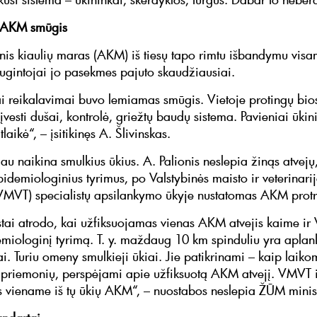
 AKM smūgis
inis kiaulių maras (AKM) iš tiesų tapo rimtu išbandymu visam
augintojai jo pasekmes pajuto skaudžiausiai.
iai reikalavimai buvo lemiamas smūgis. Vietoje protingų bi
vesti dušai, kontrolė, griežtų baudų sistema. Pavieniai ūkin
tlaikė“, – įsitikinęs A. Šlivinskas.
au naikina smulkius ūkius. A. Palionis neslepia žinąs atvejų
pidemiologinius tyrimus, po Valstybinės maisto ir veterinari
VMVT) specialistų apsilankymo ūkyje nustatomas AKM protr
stai atrodo, kai užfiksuojamas vienas AKM atvejis kaime i
miologinį tyrimą. T. y. maždaug 10 km spinduliu yra aplan
ai. Turiu omeny smulkieji ūkiai. Jie patikrinami – kaip laiko
priemonių, perspėjami apie užfiksuotą AKM atvejį. VMVT i
s viename iš tų ūkių AKM“, – nuostabos neslepia ŽŪM minis