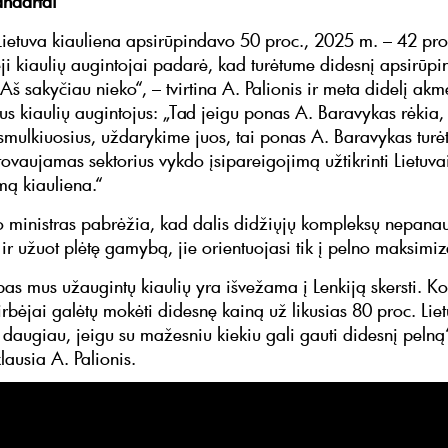
andartai
ietuva kiauliena apsirūpindavo 50 proc., 2025 m. – 42 pro
ji kiaulių augintojai padarė, kad turėtume didesnį apsirūp
Aš sakyčiau nieko“, – tvirtina A. Palionis ir meta didelį akm
us kiaulių augintojus: „Tad jeigu ponas A. Baravykas rėkia,
mulkiuosius, uždarykime juos, tai ponas A. Baravykas turėtų
tovaujamas sektorius vykdo įsipareigojimą užtikrinti Lietuva
mą kiauliena.“
 ministras pabrėžia, kad dalis didžiųjų kompleksų nepana
 ir užuot plėtę gamybą, jie orientuojasi tik į pelno maksimi
pas mus užaugintų kiaulių yra išvežama į Lenkiją skersti. K
rbėjai galėtų mokėti didesnę kainą už likusias 80 proc. Liet
 daugiau, jeigu su mažesniu kiekiu gali gauti didesnį pelną“
klausia A. Palionis.