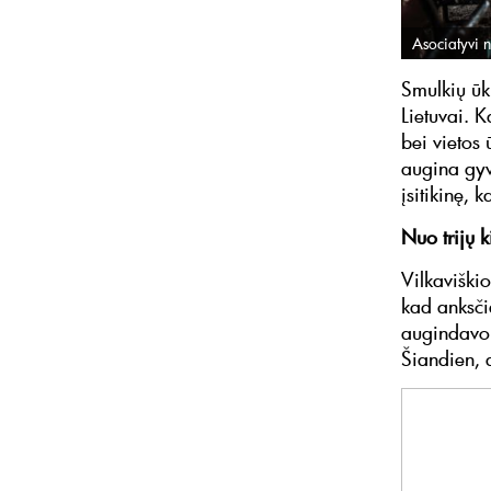
Asociatyvi n
Smulkių ūk
Lietuvai. 
bei vietos
augina gyv
įsitikinę, 
Nuo trijų ki
Vilkaviški
kad anksči
augindavo 
Šiandien, d