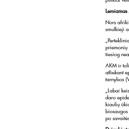
Lemiamas
Nors afrik
smulkieji 
„Perteklin
priemonių į
tiesiog nea
AKM ir toli
atliekant e
tarnybos (
„Labai kei
daro epide
kiaulių ūki
biosaugos 
po savaitė