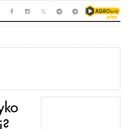
nyko
i?