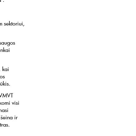
 sektoriui,
osaugos
inkai
, kai
jos
ūkis.
r VMVT
komi visi
masi
šeina ir
tras.