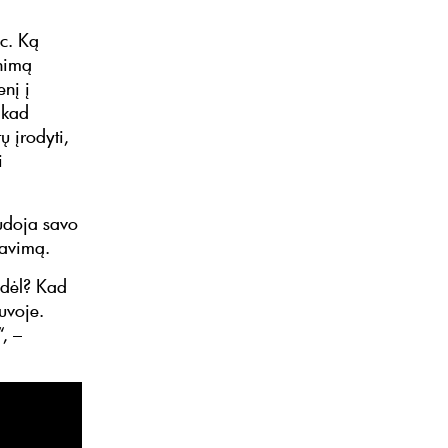
c. Ką
inimą
enį į
 kad
 įrodyti,
i
udoja savo
zavimą.
odėl? Kad
uvoje.
, –