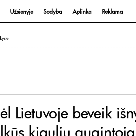
Užsienyje
Sodyba
Aplinka
Reklama
kystė
l Lietuvoje beveik iš
lkūs kiaulių augintoja