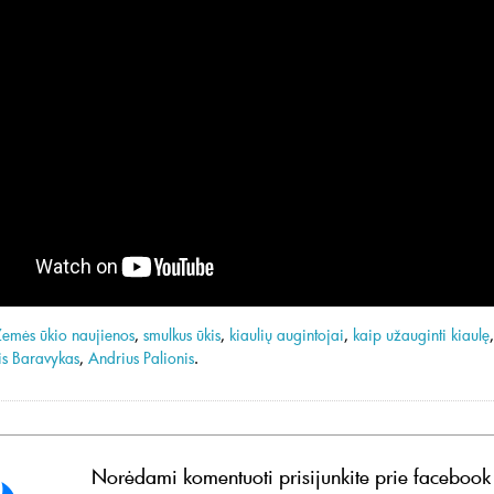
Žemės ūkio naujienos
,
smulkus ūkis
,
kiaulių augintojai
,
kaip užauginti kiaulę
is Baravykas
,
Andrius Palionis
.
Norėdami komentuoti prisijunkite prie facebook