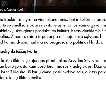
uotr. Canva nuotr.
ių traukimasis yra ne vien ekonominis, bet ir kultūrinis pra
Kartu su smulkiais ūkiais nyksta lėtas ir ramus kaimo gyveni
 ūkininkų užaugintos produkcijos kultūra. Retas vienkiemis š
ulius. Žinoma, raida ir pažanga diktuoja savo sąlygas, bet
kad kaimo dvasią naikina ne progresas, o politinės klaidos.
aulių iki tuščių tvartų
o krašto ūkininkų sąjungos pirmininkas Arvydas Šlivinskas p
au buvo įprasta kaimuose turėti mažus kiaulių ūkius. Dažna
bent 3 kiaules, iš kurių vieną pasilinkdavo sau, o kitas pa
eja, tokių ūkių nebeliko.