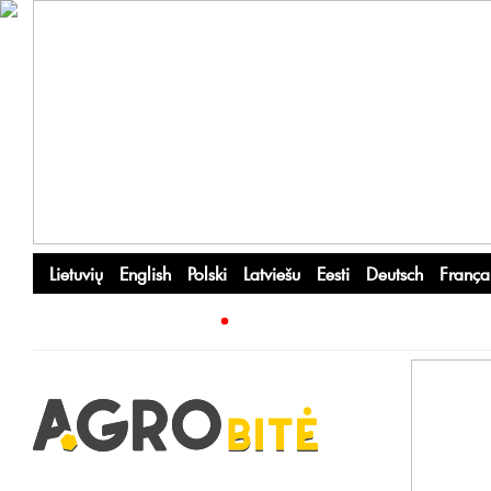
Lietuvių
English
Polski
Latviešu
Eesti
Deutsch
França