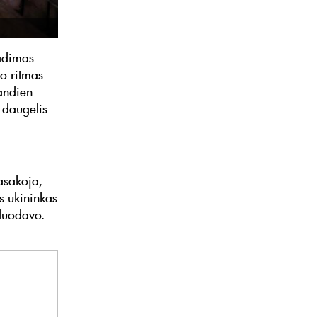
radimas
mo ritmas
iandien
 daugelis
asakoja,
s ūkininkas
rduodavo.