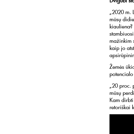
Dvigubi st
„2020 m. L
mūsų didie
kiauliena? 
stambiuosi
mažinkim s
kaip jo ats
apsirūpini
Žemės ūkio
potencialo
„20 proc. 
mūsų perdi
Kam dirbti
retoriškai 