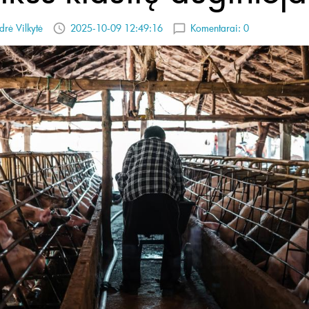
drė Vilkytė
2025-10-09 12:49:16
Komentarai:
0