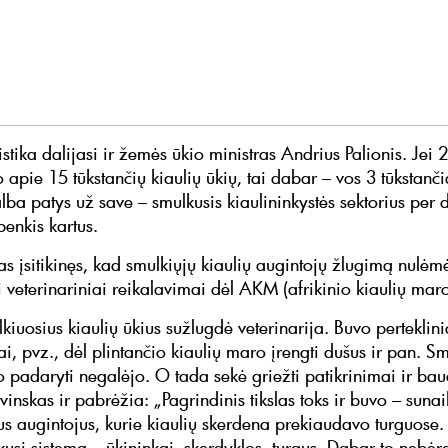
istika dalijasi ir žemės ūkio ministras Andrius Palionis. Jei
 apie 15 tūkstančių kiaulių ūkių, tai dabar – vos 3 tūkstanči
lba patys už save – smulkusis kiaulininkystės sektorius per 
enkis kartus.
as įsitikinęs, kad smulkiųjų kiaulių augintojų žlugimą nulėmė
i veterinariniai reikalavimai dėl AKM (afrikinio kiaulių maro
kiuosius kiaulių ūkius sužlugdė veterinarija. Buvo perteklini
i, pvz., dėl plintančio kiaulių maro įrengti dušus ir pan. Sm
o padaryti negalėjo. O tada sekė griežti patikrinimai ir bau
vinskas ir pabrėžia: „Pagrindinis tikslas toks ir buvo – sunai
us augintojus, kurie kiaulių skerdena prekiaudavo turguose.
kusi sistema – ūkininkai, skerdyklos, turgus. Dabar to nebėra