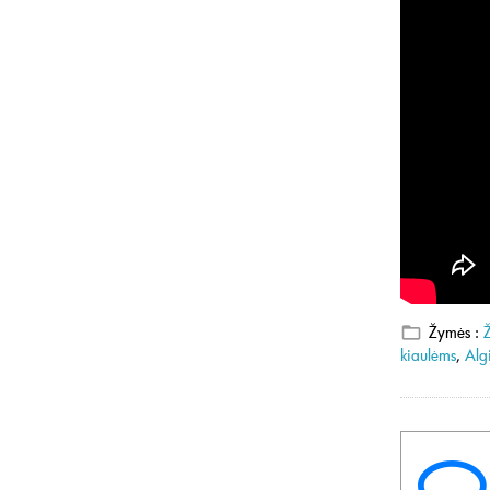
Žymės :
kiaulėms
,
Alg