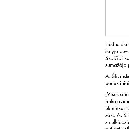
Liūdna stat
šalyje buvo
Skaičiai ka
sumažėjo p
A. Šlivinsk
perteklinia
„Visus smul
reikalavima
ūkininkai t
sako A. Šli
smulkiuosi
puikiai vei