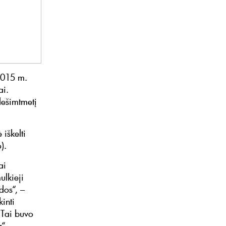
 2015 m.
ai.
dešimtmetį
 iškelti
).
ai
ulkieji
dos“, –
kinti
 Tai buvo
“.