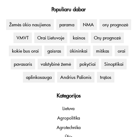
Populiaru dabar
Žemės ūkio naujienos
parama
NMA
orų prognozė
VMVT
Orai Lietuvoje
kainos
Orų prognozė
kokie bus orai
gaisras
ūkininkai
miškas
orai
pavasaris
valstybinė žemė
pokyčiai
Sinoptikai
aplinkosauga
Andrius Palionis
trąšos
Kategorijos
Lietuva
Agropolitika
Agrotechnika
Ūkis