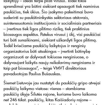
laikytojų – ideali terpė plisti virusui. Todėl tokie
sprendimai yra būtini siekiant apsaugoti tiek naminius
paukščius, tiek ūkius. Šio įsakymo pakeitimai buvo
suderinti su paukštininkystės sektoriaus atstovais,
suinteresuotomis institucijomis ir socialiniais partneriais
– įvertinus tiek ligos plitimo riziką, tiek praktinius
biosaugos aspektus. Patekus virusui į ūkį, visi paukščiai
turi būti sunaikinami, siekiant užkardyti ligos plitimą.
Todėl kviečiame paukščių laikytojus ir renginių
organizatorius būti atsakingus – įvertinti būtinybę
organizuoti ar dalyvauti tokiuose renginiuose, o
dalyvaujant laikytis naujų reikalavimų renginiams ir
taip pat biosaugos“, – teigė VMVT direktoriaus
pavaduotojas Paulius Bušauskas.
Šiemet Lietuvoje jau nustatyti du paukščių gripo atvejai
paukščių laikymo vietose: vienas – stambiame
paukščių ūkyje Šilutės rajone, kuriame buvo laikoma
net 246 tūkst. paukščių, kitas Kaišiadorių rajone –