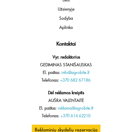
Užsienyje
Sodyba
Aplinka
Kontaktai
Vyr. redaktorius
GEDIMINAS STANIŠAUSKAS
El. paštas:
info@agrobite.lt
Telefonas:
+370 682 67186
Dėl reklamos kreiptis
AUŠRA VALENTAITĖ
El. paštas:
reklama@agrobite.lt
Telefonas:
+370 614 62210
Reklaminių skydelių rezervacija