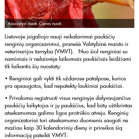
Asociatyvi nuotr. Canva nuotr.
Lietuvoje įsigaliojo nauji reikalavimai paukščių
renginių organizavimui, pranešė Valstybinė maisto ir
veterinarijos tarnyba (VMVT). Nuo šiol renginiai su
naminiais ir nelaisvėje laikomais paukščiais leidžiami
tik laikantis šių nuostatų:
• Renginiai gali vykti tik uždarose patalpose, kurios
yra apsaugotos, kad nepatektų laukiniai paukščiai.
• Privaloma registruoti visus renginyje dalyvaujančius
paukščių laikytojus ir jų paukščius, kad būtų užtikrintas
atsekamumas galimo ligos protrūkio atveju. Renginių
organizatoriai turi atsekamumo duomenis saugoti ne
mažiau kaip 30 kalendorinių dienų ir prireikus šią
informaciją pateikti VMVT: