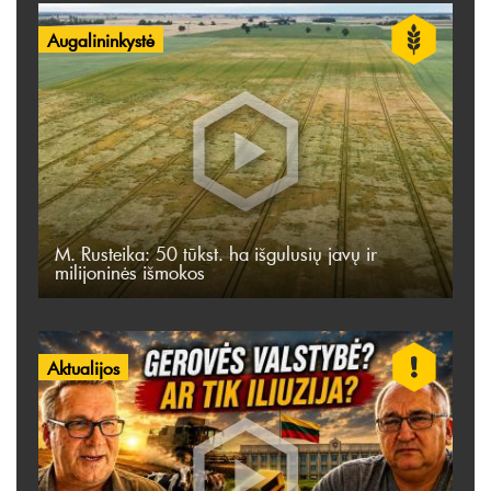
Augalininkystė
M. Rusteika: 50 tūkst. ha išgulusių javų ir
milijoninės išmokos
Aktualijos