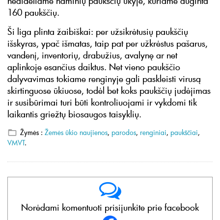
nedideliame naminių paukščių ūkyje, kuriame auginta
160 paukščių.
Ši liga plinta žaibiškai: per užsikrėtusių paukščių
išskyras, ypač išmatas, taip pat per užkrėstus pašarus,
vandenį, inventorių, drabužius, avalynę ar net
aplinkoje esančius daiktus. Net vieno paukščio
dalyvavimas tokiame renginyje gali paskleisti virusą
skirtinguose ūkiuose, todėl bet koks paukščių judėjimas
ir susibūrimai turi būti kontroliuojami ir vykdomi tik
laikantis griežtų biosaugos taisyklių.
Žymės :
Žemės ūkio naujienos
,
parodos
,
renginiai
,
paukščiai
,
VMVT
.
Norėdami komentuoti prisijunkite prie facebook