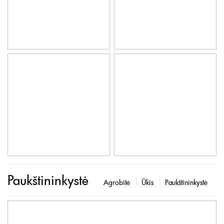
Paukštininkystė
Agrobitė
Ūkis
Paukštininkystė