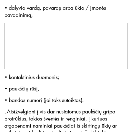
• dalyvio vardą, pavardę arba ūkio / įmonės
pavadinimą,
• kontaktinius duomenis;
• paukščių rūšį,
• bandos numerį (jei toks suteiktas).
„Atsižvelgiant į vis dar nustatomus paukščių gripo
protrūkius, tokios šventės ir renginiai, į kuriuos
atgabenami naminiai paukščiai iš skirtingų ūkių ar