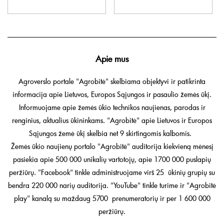
Apie mus
Agroverslo portale "Agrobitė" skelbiama objektyvi ir patikrinta
informacija apie Lietuvos, Europos Sąjungos ir pasaulio žemės ūkį.
Informuojame apie žemės ūkio technikos naujienas, parodas ir
renginius, aktualius ūkininkams. "Agrobitė" apie Lietuvos ir Europos
Sąjungos žemė ūkį skelbia net 9 skirtingomis kalbomis.
Žemės ūkio naujienų portalo "Agrobitė" auditorija kiekvieną mėnesį
pasiekia apie 500 000 unikalių vartotojų, apie 1700 000 puslapių
peržiūrų. "Facebook" tinkle administruojame virš 25 ūkinių grupių su
bendra 220 000 narių auditorija. "YouTube" tinkle turime ir "Agrobitė
play" kanalą su maždaug 5700 prenumeratorių ir per 1 600 000
peržiūrų.