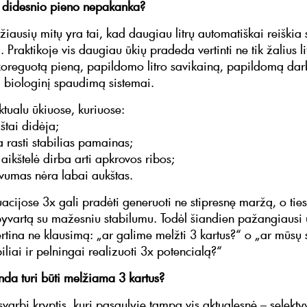
 didesnio pieno nepakanka?
iausių mitų yra tai, kad daugiau litrų automatiškai reiškia 
Praktikoje vis daugiau ūkių pradeda vertinti ne tik žalius lit
koreguotą pieną, papildomo litro savikainą, papildomą dar
biologinį spaudimą sistemai.
ktualu ūkiuose, kuriuose:
štai didėja;
a rasti stabilias pamainas;
aikštelė dirba arti apkrovos ribos;
vumas nėra labai aukštas.
uacijose 3x gali pradėti generuoti ne stipresnę maržą, o tie
yvartą su mažesniu stabilumu. Todėl šiandien pažangiausi ū
rtina ne klausimą: „ar galime melžti 3 kartus?“ o „ar mūsų 
iliai ir pelningai realizuoti 3x potencialą?“
nda turi būti melžiama 3 kartus?
varbi kryptis, kuri pasaulyje tampa vis aktualesnė – selekty