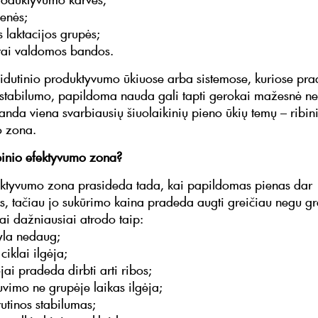
ienės;
 laktacijos grupės;
rai valdomos bandos.
vidutinio produktyvumo ūkiuose arba sistemose, kuriose prad
stabilumo, papildoma nauda gali tapti gerokai mažesnė neg
randa viena svarbiausių šiuolaikinių pieno ūkių temų – ribin
o zona.
binio efektyvumo zona?
ektyvumo zona prasideda tada, kai papildomas pienas dar
 tačiau jo sukūrimo kaina pradeda augti greičiau negu gr
tai dažniausiai atrodo taip:
yla nedaug;
iklai ilgėja;
ai pradeda dirbti arti ribos;
uvimo ne grupėje laikas ilgėja;
rutinos stabilumas;