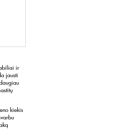
biliai ir
da jausti
: daugiau
astitų
eno kiekis
svarbu
saką