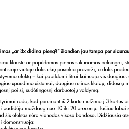
simas „ar 3x didina pieną?“ šiandien jau tampa per siauras
iau klausti: ar papildomas pienas sukuriamas pelningai, sta
tent šioje vietoje dalis ūkių pasiekia proveržį, o dalis prade
ektyvumo efektą – kai papildomi litrai kainuoja vis daugiau
giau spaudimo sistemai, daugiau rutinos klaidų, didesnę m
ogesnį poilsį, sudėtingesnį darbuotojų valdymą.
 tyrimai rodo, kad pereinant iš 2 kartų melžimo į 3 kartus pi
i padidėja maždaug nuo 10 iki 20 procentų. Tačiau labai 
kad šis efektas nėra vienodas visose bandose. Didžiausią at
i demonstruoja:
roduktyvumo karvės;