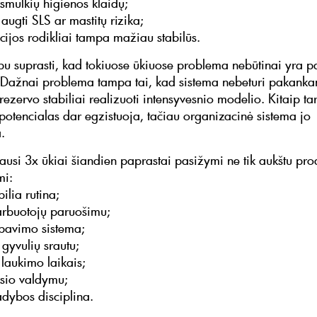
smulkių higienos klaidų;
augti SLS ar mastitų rizika;
cijos rodikliai tampa mažiau stabilūs.
bu suprasti, kad tokiuose ūkiuose problema nebūtinai yra p
 Dažnai problema tampa tai, kad sistema nebeturi pakank
ezervo stabiliai realizuoti intensyvesnio modelio. Kitaip tar
 potencialas dar egzistuoja, tačiau organizacinė sistema jo
.
riausi 3x ūkiai šiandien paprastai pasižymi ne tik aukštu pr
mi:
bilia rutina;
darbuotojų paruošimu;
pavimo sistema;
 gyvulių srautu;
 laukimo laikais;
lsio valdymu;
adybos disciplina.