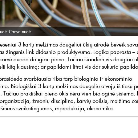
uotr. Canva nuotr.
neseniai 3 kartų melžimas daugeliui ūkių atrodė beveik sav
s žingsnis link didesnio produktyvumo. Logika paprasta –
arvė duoda daugiau pieno. Tačiau šiandien vis daugiau ū
lti kitą klausimą: ar papildomi litrai vis dar sukuria papil
 prasideda svarbiausia riba tarp biologinio ir ekonominio
mo. Biologiškai 3 kartų melžimas daugeliu atvejų iš tiesų 
. Tačiau praktiškai pieno ūkis nėra vien biologinė sistema. 
organizacija, žmonių disciplina, karvių poilsis, melžimo ce
ešmens sveikatingumas, reprodukcija, ekonomika.