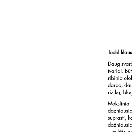
Todėl klau
Daug svarb
tvariai. Bū
ribinio ef
darbo, dau
riziką, bl
Moksliniai
dažniausia
suprasti, 
dažniausia
– aukšto p