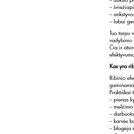
– šviežiap
– ankstyvos
– labai ge
Tuo tarpu 
vadybinio 
Čia ir atsi
efektyvum
Kas yra ri
Ribinio ef
gaminamas,
Praktiškai 
– pienas k
– melžimo c
– darbuotoj
– karvės b
– blogėja 