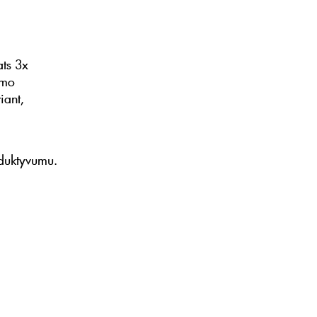
ats 3x
amo
iant,
oduktyvumu.