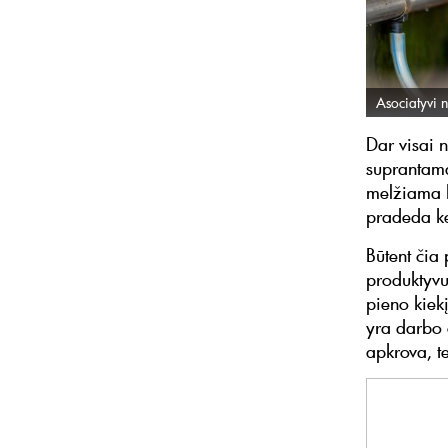
Asociatyvi n
Dar visai 
suprantama
melžiama k
pradeda ke
Būtent čia
produktyvu
pieno kiekį
yra darbo 
apkrova, t