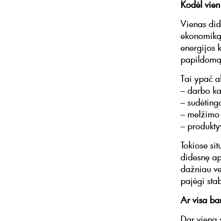
Kodėl vien
Vienas didž
ekonomiką. 
energijos 
papildomą 
Tai ypač a
– darbo ka
– sudėting
– melžimo 
– produkty
Tokiose sit
didesnę ap
dažniau ve
pajėgi stab
Ar visa ba
Dar viena s