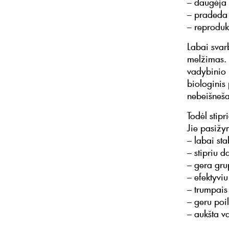
– daugėja 
– pradeda 
– reproduk
Labai svar
melžimas.
vadybinio r
biologinis
nebeišneša
Todėl stip
Jie pasižy
– labai sta
– stipriu 
– gera gru
– efektyviu
– trumpais
– geru poi
– aukšta v