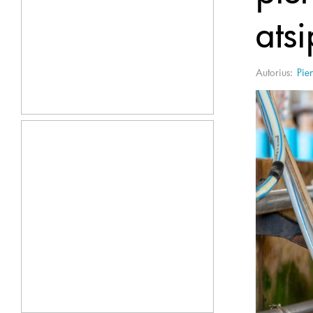
ats
Autorius:
Pie