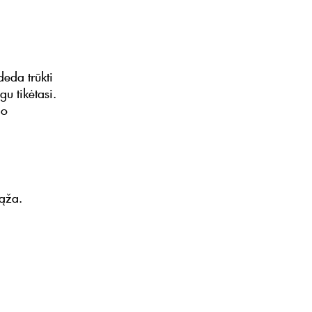
eda trūkti
u tikėtasi.
io
ąža.