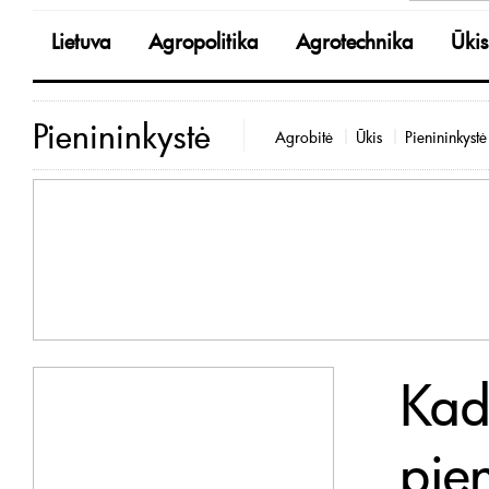
Lietuva
Agropolitika
Agrotechnika
Ūkis
Pienininkystė
Agrobitė
Ūkis
Pienininkystė
Kad
pien