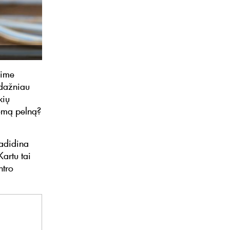
aime
 dažniau
kių
domą pelną?
padidina
Kartu tai
ntro