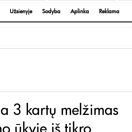
Užsienyje
Sodyba
Aplinka
Reklama
a 3 kartų melžimas
o ūkyje iš tikro