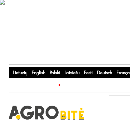
Lietuvių
English
Polski
Latviešu
Eesti
Deutsch
França