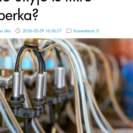
iperka?
no ūkis
2026-05-29 16:36:57
Komentarai:
0