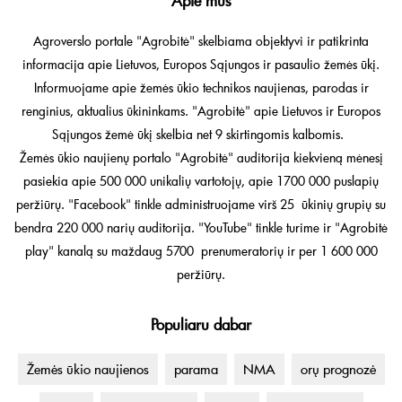
Apie mus
Agroverslo portale "Agrobitė" skelbiama objektyvi ir patikrinta
informacija apie Lietuvos, Europos Sąjungos ir pasaulio žemės ūkį.
Informuojame apie žemės ūkio technikos naujienas, parodas ir
renginius, aktualius ūkininkams. "Agrobitė" apie Lietuvos ir Europos
Sąjungos žemė ūkį skelbia net 9 skirtingomis kalbomis.
Žemės ūkio naujienų portalo "Agrobitė" auditorija kiekvieną mėnesį
pasiekia apie 500 000 unikalių vartotojų, apie 1700 000 puslapių
peržiūrų. "Facebook" tinkle administruojame virš 25 ūkinių grupių su
bendra 220 000 narių auditorija. "YouTube" tinkle turime ir "Agrobitė
play" kanalą su maždaug 5700 prenumeratorių ir per 1 600 000
peržiūrų.
Populiaru dabar
Žemės ūkio naujienos
parama
NMA
orų prognozė