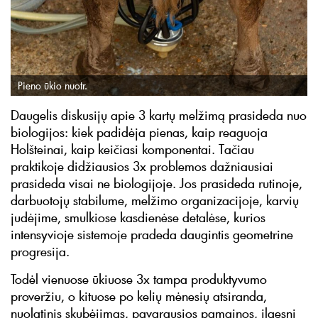
Pieno ūkio nuotr.
Daugelis diskusijų apie 3 kartų melžimą prasideda nuo
biologijos: kiek padidėja pienas, kaip reaguoja
Holšteinai, kaip keičiasi komponentai. Tačiau
praktikoje didžiausios 3x problemos dažniausiai
prasideda visai ne biologijoje. Jos prasideda rutinoje,
darbuotojų stabilume, melžimo organizacijoje, karvių
judėjime, smulkiose kasdienėse detalėse, kurios
intensyvioje sistemoje pradeda daugintis geometrine
progresija.
Todėl vienuose ūkiuose 3x tampa produktyvumo
proveržiu, o kituose po kelių mėnesių atsiranda,
nuolatinis skubėjimas, pavargusios pamainos, ilgesni