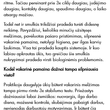
ritme. Tačiau pereinant prie 3x ciklų daugiau, judėjimo
daugiau, kontaktų daugiau, spaudimo daugiau, o laiko
atsargų mažiau.
Todėl net ir smulkūs trikdžiai pradeda turėti didesnę
reikšmę. Pavyzdžiui, keliolika minučių užsitęsęs
melžimas, pavėluotas pašaro pristūmimas, silpnesnė
vakarinė pamaina, netolygi higiena, per ilgas karvių
laukimas. Visa tai pradeda kauptis sistemoje. Ir kuo
labiau apkrautas ūkis, tuo greičiau šie smulkūs
nukrypimai pradeda virsti biologinėmis problemomis.
Kodėl vakarinė pamaina dažnai tampa silpniausia
vieta?
Praktikoje daugelyje ūkių būtent vakarinis melžimas
tampa pirmu rimtu 3x stabilumo testu. Priežastys
dažniausiai labai žemiškos: nuovargis, ilga darbo
diena, mažesnė kontrolė, skubėjimas pabaigti darbus,
nevienodas darbuotojų motyvavimas. Ir būtent čia