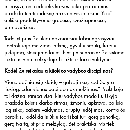
intensyvi, net nedidelis karvės laiko praradimas
pradeda turėti didesnę reikšmę visam ūkiui. Ypač
aukšto produktyvumo grupėse, šviežiapienėse,
pirmaveršėse.
Todėl stiprūs 3x ūkiai dažniausiai labai agresyviai
kontroliuoja melžimo trukmę, gyvulių srautą, karvių
judėjimą, stovėjimo laiką. Nes jie supranta: 3x sistema
lūžta ne vien melžykloje.Ji lūžta ir laiko valdyme.
Kodėl 3x reikalauja kitokios vadybos disciplinos?
Viena dažniausių klaidų – galvojimas, kad 3x yra
tiesiog: „dar vienas papildomas melžimas.“ Praktikoje
tai dažnai tampa visai kitu vadybos modeliu. Ūkyje
pradeda keistis darbo ritmas, žmonių apkrova, poilsio
logistika, pašarų valdymas, grupių judėjimas, kontrolės
poreikis. Todėl dalis ūkių teoriškai turi gerą genetiką,
gerą tvartą, stiprią melžyklą. Bet praktiškai vis tiek