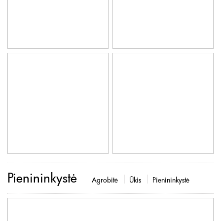
Pienininkystė
Agrobitė
Ūkis
Pienininkystė