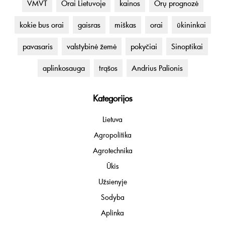
VMVT
Orai Lietuvoje
kainos
Orų prognozė
kokie bus orai
gaisras
miškas
orai
ūkininkai
pavasaris
valstybinė žemė
pokyčiai
Sinoptikai
aplinkosauga
trąšos
Andrius Palionis
Kategorijos
Lietuva
Agropolitika
Agrotechnika
Ūkis
Užsienyje
Sodyba
Aplinka