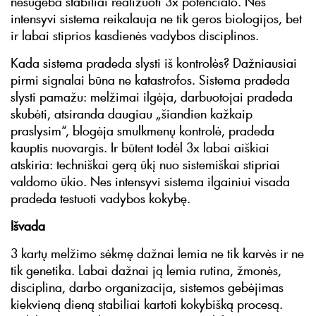
nesugeba stabiliai realizuoti 3x potencialo. Nes
intensyvi sistema reikalauja ne tik geros biologijos, bet
ir labai stiprios kasdienės vadybos disciplinos.
Kada sistema pradeda slysti iš kontrolės? Dažniausiai
pirmi signalai būna ne katastrofos. Sistema pradeda
slysti pamažu: melžimai ilgėja, darbuotojai pradeda
skubėti, atsiranda daugiau „šiandien kažkaip
praslysim“, blogėja smulkmenų kontrolė, pradeda
kauptis nuovargis. Ir būtent todėl 3x labai aiškiai
atskiria: techniškai gerą ūkį nuo sistemiškai stipriai
valdomo ūkio. Nes intensyvi sistema ilgainiui visada
pradeda testuoti vadybos kokybę.
Išvada
3 kartų melžimo sėkmę dažnai lemia ne tik karvės ir ne
tik genetika. Labai dažnai ją lemia rutina, žmonės,
disciplina, darbo organizacija, sistemos gebėjimas
kiekvieną dieną stabiliai kartoti kokybišką procesą.