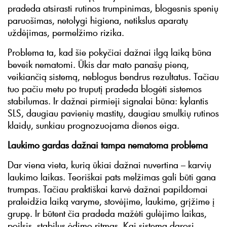
pradeda atsirasti rutinos trumpinimas, blogesnis spenių
paruošimas, netolygi higiena, netikslus aparatų
uždėjimas, permelžimo rizika.
Problema ta, kad šie pokyčiai dažnai ilgą laiką būna
beveik nematomi. Ūkis dar mato panašų pieną,
veikiančią sistemą, neblogus bendrus rezultatus. Tačiau
tuo pačiu metu po truputį pradeda blogėti sistemos
stabilumas. Ir dažnai pirmieji signalai būna: kylantis
SLS, daugiau pavienių mastitų, daugiau smulkių rutinos
klaidų, sunkiau prognozuojama dienos eiga.
Laukimo gardas dažnai tampa nematoma problema
Dar viena vieta, kurią ūkiai dažnai nuvertina – karvių
laukimo laikas. Teoriškai pats melžimas gali būti gana
trumpas. Tačiau praktiškai karvė dažnai papildomai
praleidžia laiką varyme, stovėjime, laukime, grįžime į
grupę. Ir būtent čia pradeda mažėti gulėjimo laikas,
poilsis, stabilus ėdimo ritmas. Kai sistema darosi