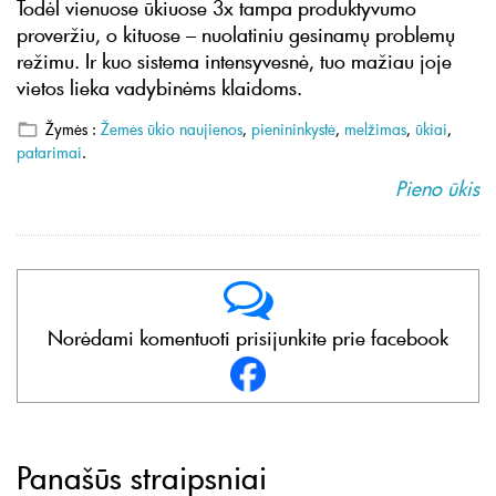
Todėl vienuose ūkiuose 3x tampa produktyvumo
proveržiu, o kituose – nuolatiniu gesinamų problemų
režimu. Ir kuo sistema intensyvesnė, tuo mažiau joje
vietos lieka vadybinėms klaidoms.
Žymės :
Žemės ūkio naujienos
,
pienininkystė
,
melžimas
,
ūkiai
,
patarimai
.
Pieno ūkis
Norėdami komentuoti prisijunkite prie facebook
Panašūs straipsniai