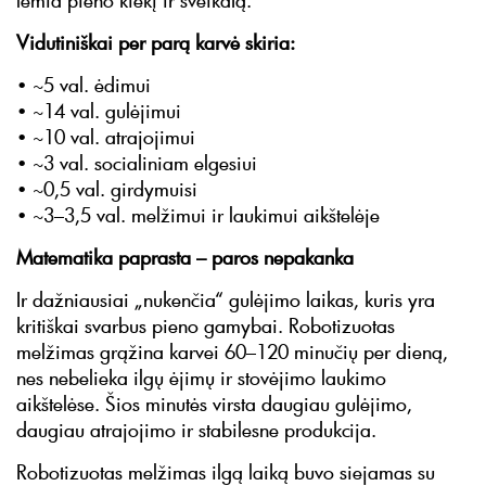
lemia pieno kiekį ir sveikatą.
Vidutiniškai per parą karvė skiria:
• ~5 val. ėdimui
• ~14 val. gulėjimui
• ~10 val. atrajojimui
• ~3 val. socialiniam elgesiui
• ~0,5 val. girdymuisi
• ~3–3,5 val. melžimui ir laukimui aikštelėje
Matematika paprasta – paros nepakanka
Ir dažniausiai „nukenčia“ gulėjimo laikas, kuris yra
kritiškai svarbus pieno gamybai. Robotizuotas
melžimas grąžina karvei 60–120 minučių per dieną,
nes nebelieka ilgų ėjimų ir stovėjimo laukimo
aikštelėse. Šios minutės virsta daugiau gulėjimo,
daugiau atrajojimo ir stabilesne produkcija.
Robotizuotas melžimas ilgą laiką buvo siejamas su