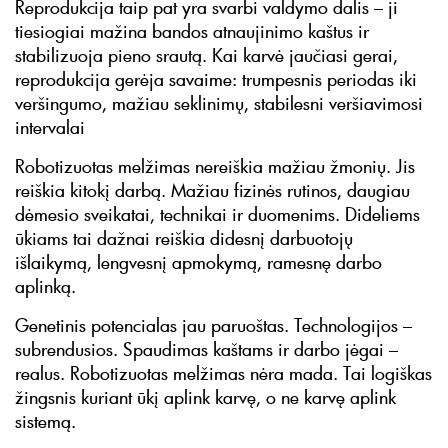
Reprodukcija taip pat yra svarbi valdymo dalis – ji
tiesiogiai mažina bandos atnaujinimo kaštus ir
stabilizuoja pieno srautą. Kai karvė jaučiasi gerai,
reprodukcija gerėja savaime: trumpesnis periodas iki
veršingumo, mažiau seklinimų, stabilesni veršiavimosi
intervalai
Robotizuotas melžimas nereiškia mažiau žmonių. Jis
reiškia kitokį darbą. Mažiau fizinės rutinos, daugiau
dėmesio sveikatai, technikai ir duomenims. Dideliems
ūkiams tai dažnai reiškia didesnį darbuotojų
išlaikymą, lengvesnį apmokymą, ramesnę darbo
aplinką.
Genetinis potencialas jau paruoštas. Technologijos –
subrendusios. Spaudimas kaštams ir darbo jėgai –
realus. Robotizuotas melžimas nėra mada. Tai logiškas
žingsnis kuriant ūkį aplink karvę, o ne karvę aplink
sistemą.