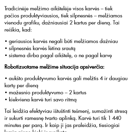
Tradicinėje melžimo aikštelėje visos karvės – tiek
pačios produktyviausios, tiek silpnesnės – melžiamos
vienodu grafiku, dažniausiai 2 kartus per dieną. Tai
reiškia, kad:
• geriausios karvės negali būti melžiamos dažniau
• silpnesnės karvės lėtina srautą
• sistema dirba pagal aikštelę, o ne pagal karvę
Robotizuotame melžime situacija apsiverčia:
• aukšto produktyvumo karvės gali melžtis 4 ir daugiau
kartų per dieną
• mažesnio produktyvumo – 2 kartus
• kiekviena karvė turi savo ritmą
Tai leidžia efektyviau ištuštinti tešmenį, sumažinti stresą
ir sukurti ramesnę tvarto aplinką. Karvė turi tik 1 440
minutes per parą. Ir kaip ji jas praleidžia, tiesiogiai