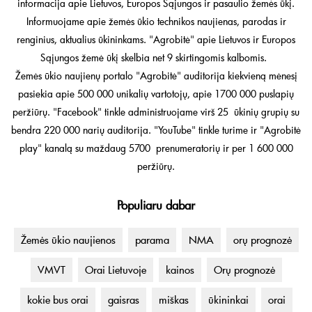
informacija apie Lietuvos, Europos Sąjungos ir pasaulio žemės ūkį.
Informuojame apie žemės ūkio technikos naujienas, parodas ir
renginius, aktualius ūkininkams. "Agrobitė" apie Lietuvos ir Europos
Sąjungos žemė ūkį skelbia net 9 skirtingomis kalbomis.
Žemės ūkio naujienų portalo "Agrobitė" auditorija kiekvieną mėnesį
pasiekia apie 500 000 unikalių vartotojų, apie 1700 000 puslapių
peržiūrų. "Facebook" tinkle administruojame virš 25 ūkinių grupių su
bendra 220 000 narių auditorija. "YouTube" tinkle turime ir "Agrobitė
play" kanalą su maždaug 5700 prenumeratorių ir per 1 600 000
peržiūrų.
Populiaru dabar
Žemės ūkio naujienos
parama
NMA
orų prognozė
VMVT
Orai Lietuvoje
kainos
Orų prognozė
kokie bus orai
gaisras
miškas
ūkininkai
orai