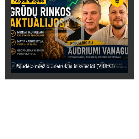
Augalininkystė
Pajudėjo miežiai, netrukus ir kviečiai (VIDEO)