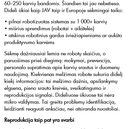
60–250 karvių bandomis. Šiandien tai jau nebetiesa.
Dideli ūkiai kaip JAV taip ir Europoje sėkmingai taiko:
• pilnai robotizuotas sistemas su 1 000+ karvių
• mišrius sprendimus (robotai + aikštelės)
• atskirus robotinius gardus šviežiapieniams ar aukšto
produktyvumo karvėms
Sėkmę dažniausiai lemia ne robotų skaičius, o
paruošimas prieš diegimą: mokymai, prevencija,
personalo supratimas apie karvių srautus ir duomenų
naudojimą. Kiekvienas melžimas robote sukuria didelį
kiekį informacijos: tai melžimo dažnis, apsilankymų
elgsena, pieno srauto kreivės, sveikatingumo ir
reprodukcijos signalai. Dideliuose ūkiuose tai nėra
mikro valdymas. Tai greita problemų identifikacija,
leidžianti reaguoti anksčiau, nei atsiranda nuostoliai.
Reprodukcija taip pat yra svarbi