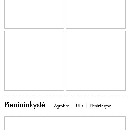
Pienininkystė
Agrobitė
Ūkis
Pienininkystė