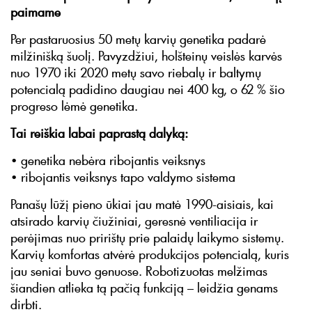
paimame
Per pastaruosius 50 metų karvių genetika padarė
milžinišką šuolį. Pavyzdžiui, holšteinų veislės karvės
nuo 1970 iki 2020 metų savo riebalų ir baltymų
potencialą padidino daugiau nei 400 kg, o 62 % šio
progreso lėmė genetika.
Tai reiškia labai paprastą dalyką:
• genetika nebėra ribojantis veiksnys
• ribojantis veiksnys tapo valdymo sistema
Panašų lūžį pieno ūkiai jau matė 1990-aisiais, kai
atsirado karvių čiužiniai, geresnė ventiliacija ir
perėjimas nuo pririštų prie palaidų laikymo sistemų.
Karvių komfortas atvėrė produkcijos potencialą, kuris
jau seniai buvo genuose. Robotizuotas melžimas
šiandien atlieka tą pačią funkciją – leidžia genams
dirbti.