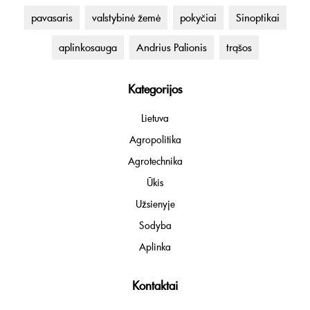
pavasaris
valstybinė žemė
pokyčiai
Sinoptikai
aplinkosauga
Andrius Palionis
trąšos
Kategorijos
Lietuva
Agropolitika
Agrotechnika
Ūkis
Užsienyje
Sodyba
Aplinka
Kontaktai