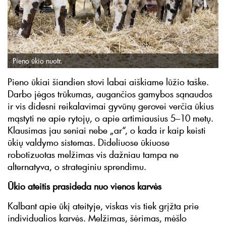
Pieno ūkio nuotr.
Pieno ūkiai šiandien stovi labai aiškiame lūžio taške.
Darbo jėgos trūkumas, augančios gamybos sąnaudos
ir vis didesni reikalavimai gyvūnų gerovei verčia ūkius
mąstyti ne apie rytojų, o apie artimiausius 5–10 metų.
Klausimas jau seniai nebe „ar“, o kada ir kaip keisti
ūkių valdymo sistemas. Dideliuose ūkiuose
robotizuotas melžimas vis dažniau tampa ne
alternatyva, o strateginiu sprendimu.
Ūkio ateitis prasideda nuo vienos karvės
Kalbant apie ūkį ateityje, viskas vis tiek grįžta prie
individualios karvės. Melžimas, šėrimas, mėšlo