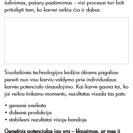
šalinimas, pašarų pastūmimas – visi procesai turi būti
pritaikyti tam, ko karvei reikia čia ir dabar.
Šiuolaikinės technologijos leidžia ūkiams pagaliau
pereiti nuo visu karviu valdymo prie individualaus
karvės potencialo išnaudojimo. Kai karvė gauna tai, ko
jai reikia tinkamu momentu, rezultatas visada tas pats:
• geresnė sveikata
• didesnė produkcija
• stabilesni rezultatai visoje bandoje
Genetinis potencialas jau yra – klausimas, ar mes jį