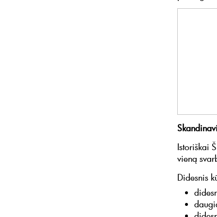
Skandinavi
Istoriškai
vieną svar
Didesnis k
dides
daugi
didesn