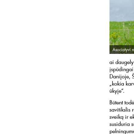
Asociatyvi n
ai daugely
įspūdingai
Danijoje, 
„kokia karv
ūkyje“.
Būtent tod
savitikslis
sveiką ir 
susiduria 
pelningumui