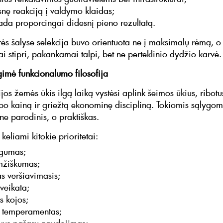
snę reakciją į valdymo klaidas;
ada proporcingai didesnį pieno rezultatą.
rės šalyse selekcija buvo orientuota ne į maksimalų rėmą, o
 stipri, pakankamai talpi, bet ne perteklinio dydžio karvė.
gimė funkcionalumo filosofija
os žemės ūkis ilgą laiką vystėsi aplink šeimos ūkius, ribotu
bo kainą ir griežtą ekonominę discipliną. Tokiomis sąlygom
 ne parodinis, o praktiškas.
keliami kitokie prioritetai:
ngumas;
mžiškumas;
s veršiavimasis;
veikata;
os kojos;
 temperamentas;