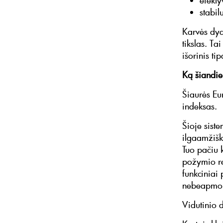
efekt
stabil
Karvės dydi
tikslas. Ta
išorinis ti
Ką šiandie
Šiaurės Eu
indeksas.
Šioje sist
ilgaamžišk
Tuo pačiu 
požymio re
funkciniai 
nebeapmoka
Vidutinio 