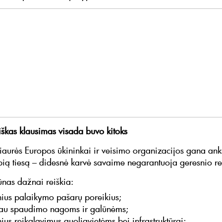
škas klausimas visada buvo kitoks
 Šiaurės Europos ūkininkai ir veisimo organizacijos gana ank
bią tiesą – didesnė karvė savaime negarantuoja geresnio re
ūnas dažnai reiškia:
nius palaikymo pašarų poreikius;
au spaudimo nagoms ir galūnėms;
ius reikalavimus guoliavietėms bei infrastruktūrai;