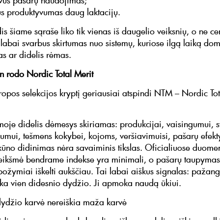
yvus pašarų naudojimas;
us produktyvumas daug laktacijų.
s šiame sąraše liko tik vienas iš daugelio veiksnių, o ne cen
i labai svarbus skirtumas nuo sistemų, kuriose ilgą laiką do
pas ar didelis rėmas.
n rodo Nordic Total Merit
ropos selekcijos kryptį geriausiai atspindi NTM – Nordic Tot
emoje didelis dėmesys skiriamas: produkcijai, vaisingumui, s
umui, tešmens kokybei, kojoms, veršiavimuisi, pašarų efek
kūno didinimas nėra savaiminis tikslas. Oficialiuose duom
ikšmė bendrame indekse yra minimali, o pašarų taupymas 
požymiai iškelti aukščiau. Tai labai aiškus signalas: pažang
 vien didesnio dydžio. Ji apmoka naudą ūkiui.
dydžio karvė nereiškia maža karvė