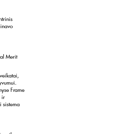
trinis
minavo
al Merit
veikatai,
tyvumui.
enyse Frame
ir
i sistema