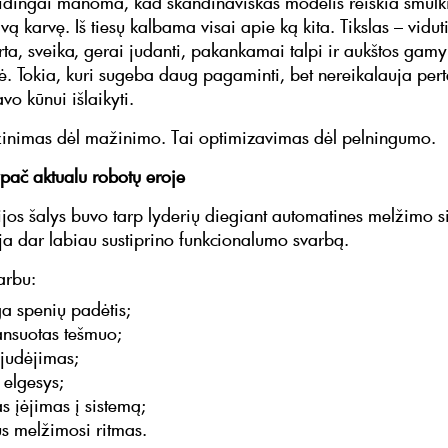
aidingai manoma, kad skandinaviškas modelis reiškia smulki
vą karvę. Iš tiesų kalbama visai apie ką kita. Tikslas – vidut
irta, sveika, gerai judanti, pakankamai talpi ir aukštos gam
vė. Tokia, kuri sugeba daug pagaminti, bet nereikalauja pert
o kūnui išlaikyti.
inimas dėl mažinimo. Tai optimizavimas dėl pelningumo.
ypač aktualu robotų eroje
jos šalys buvo tarp lyderių diegiant automatines melžimo s
ja dar labiau sustiprino funkcionalumo svarbą.
arbu:
ga spenių padėtis;
ansuotas tešmuo;
 judėjimas;
 elgesys;
s įėjimas į sistemą;
us melžimosi ritmas.