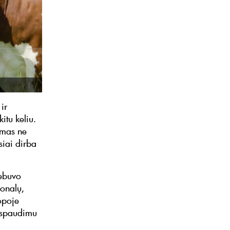
ir
itu keliu.
amas ne
siai dirba
nebuvo
ionalų,
opoje
r spaudimu