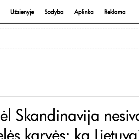
Užsienyje
Sodyba
Aplinka
Reklama
ėl Skandinavija nesiv
lės karvės: ką Lietuva