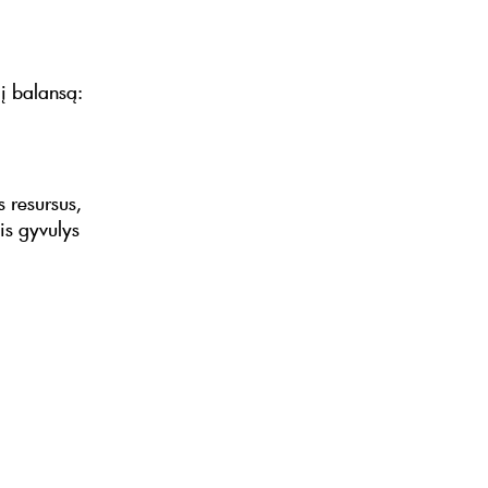
 į balansą:
s resursus,
is gyvulys