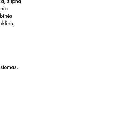
ą, silpną
inio
ybinės
eklinių
istemas.