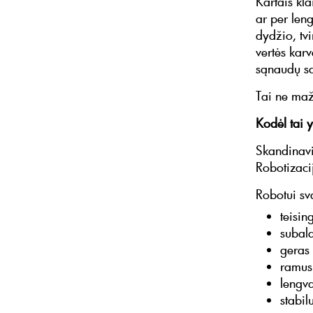
Kartais kl
ar per leng
dydžio, tv
vertės kar
sąnaudų sav
Tai ne maž
Kodėl tai 
Skandinavi
Robotizaci
Robotui sv
teisin
subal
geras
ramus
lengva
stabil