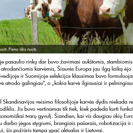
uotr. Pieno ūkis nuotr.
je pasaulio rinkų dar buvo žavimasi aukštomis, stambiomis 
 atrodančiomis karvėmis, Šiaurės Europa jau ilgą laiką ėjo k
Švedijoje ir Suomijoje selekcijos klausimas buvo formuluoj
ė atrodo galingiau“, o „kokia karvė ilgiausiai ir pelningiau
ėl Skandinavijos veisimo filosofijoje karvės dydis niekada 
 rodiklis. Jis buvo vertinamas tik tiek, kiek padeda kurti funkc
ekonomiškai tvarų gyvulį. Šiandien, kai vis daugiau ūkių Eur
su darbo jėgos stygiumi, brangiais pašarais, robotizacija i
, šis požiūris tampa ypač aktualus ir Lietuvai.