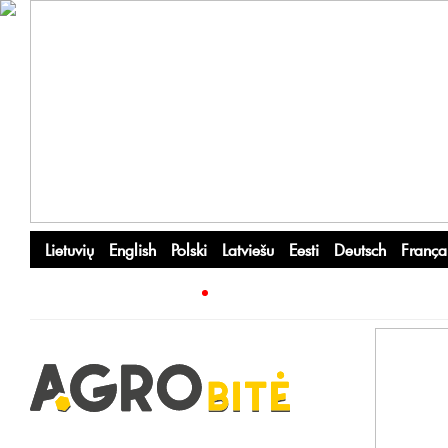
Lietuvių
English
Polski
Latviešu
Eesti
Deutsch
França