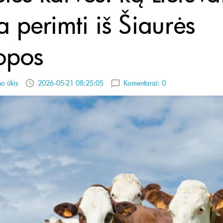
a perimti iš Šiaurės
opos
no ūkis
2026-05-21 08:25:05
Komentarai:
0