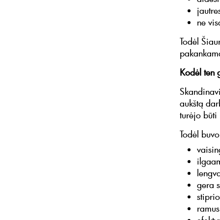
jautre
ne vis
Todėl Šiau
pakankamai
Kodėl ten 
Skandinavij
aukštą dar
turėjo būti
Todėl buvo 
vaisi
ilgaa
lengva
gera s
stipri
ramus