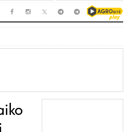
aiko
i