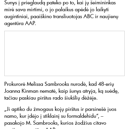
Šunys į prieglaudą pateko po to, kai jų šeimininkas
mirė sava mirtimi, o jo palaikus apėdė jo laikyti
augintiniai, paaiškino transliuotojas ABC ir naujienų
agentūra AAP.
Prokurorė Melissa Sambrooks nurodė, kad 48-erių
Joanna Kinman nematė, kaip šunys atryja, ką suėdę,
tačiau paskiau pirštus rado šiukšlių dėžėje.
„Ji aptiko du žmogaus kojų pirštus ir parsinešė juos
namo, kur įdėjo į stiklainį su formaldehidu“, –
pasakojo M. Sambrooks, kurios žodžius citavo