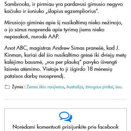
Sambrooks, ir pirmiau yra pardavusi gimusio negyvo
kačiuko ir šuniuko „šlapius egzempliorius“.
Mirusiojo giminės apie šį nusikaltimą nieko nežinojo,
o jo sūnus nusprendė apie tyrimą jiems nieko
nepasakoti, nurodė AAP.
Anot ABC, magistras Andrew Simas pranešė, kad J.
Kinman, kuriai dėl šio nusikaltimo grėsė iki dviejų metų
kalėjimo bausmė, „vos per plauką“ pavyko išvengti
laisvės atėmimo. Vietoje to ji išgirdo 18 mėnesių
pataisos darbų nuosprendį.
Žymės :
Žemės ūkio naujienos
,
Australija
,
žmogaus pirštai
,
šuo
.
Norėdami komentuoti prisijunkite prie facebook