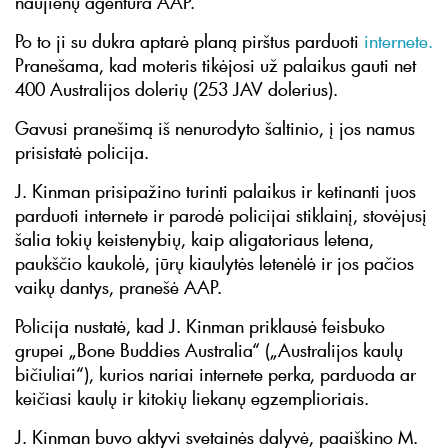
naujienų agentūra AAP.
Po to ji su dukra aptarė planą pirštus parduoti
internete.
Pranešama, kad moteris tikėjosi už palaikus gauti net
400 Australijos dolerių (253 JAV dolerius).
Gavusi pranešimą iš nenurodyto šaltinio, į jos namus
prisistatė policija.
J. Kinman prisipažino turinti palaikus ir ketinanti juos
parduoti internete ir parodė policijai stiklainį, stovėjusį
šalia tokių keistenybių, kaip aligatoriaus letena,
paukščio kaukolė, jūrų kiaulytės letenėlė ir jos pačios
vaikų dantys, pranešė AAP.
Policija nustatė, kad J. Kinman priklausė feisbuko
grupei „Bone Buddies Australia“ („Australijos kaulų
bičiuliai“), kurios nariai internete perka, parduoda ar
keičiasi kaulų ir kitokių liekanų egzemplioriais.
J. Kinman buvo aktyvi svetainės dalyvė, paaiškino M.