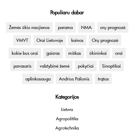
Populiaru dabar
Žemės ūkio naujienos
parama
NMA
orų prognozė
VMVT
Orai Lietuvoje
kainos
Orų prognozė
kokie bus orai
gaisras
miškas
ūkininkai
orai
pavasaris
valstybinė žemė
pokyčiai
Sinoptikai
aplinkosauga
Andrius Palionis
trąšos
Kategorijos
Lietuva
Agropolitika
Agrotechnika