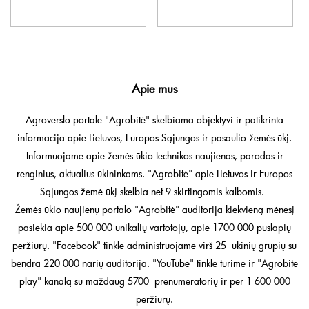
Apie mus
Agroverslo portale "Agrobitė" skelbiama objektyvi ir patikrinta
informacija apie Lietuvos, Europos Sąjungos ir pasaulio žemės ūkį.
Informuojame apie žemės ūkio technikos naujienas, parodas ir
renginius, aktualius ūkininkams. "Agrobitė" apie Lietuvos ir Europos
Sąjungos žemė ūkį skelbia net 9 skirtingomis kalbomis.
Žemės ūkio naujienų portalo "Agrobitė" auditorija kiekvieną mėnesį
pasiekia apie 500 000 unikalių vartotojų, apie 1700 000 puslapių
peržiūrų. "Facebook" tinkle administruojame virš 25 ūkinių grupių su
bendra 220 000 narių auditorija. "YouTube" tinkle turime ir "Agrobitė
play" kanalą su maždaug 5700 prenumeratorių ir per 1 600 000
peržiūrų.