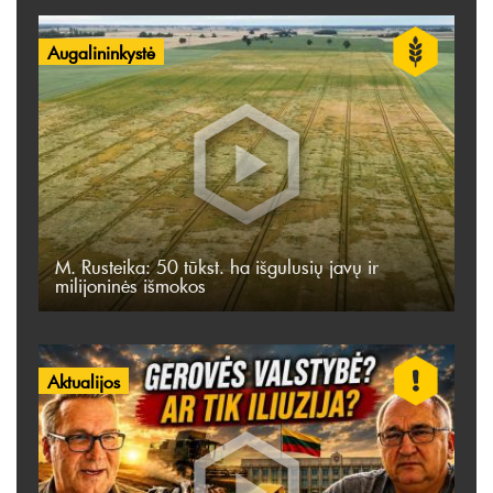
Augalininkystė
M. Rusteika: 50 tūkst. ha išgulusių javų ir
milijoninės išmokos
Aktualijos