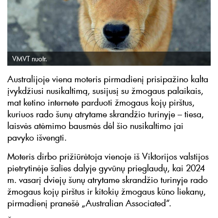
VMVT nuotr.
Australijoje viena moteris pirmadienį prisipažino kalta
įvykdžiusi nusikaltimą, susijusį su žmogaus palaikais,
mat ketino internete parduoti žmogaus kojų pirštus,
kuriuos rado šunų atrytame skrandžio turinyje – tiesa,
laisvės atėmimo bausmės dėl šio nusikaltimo jai
pavyko išvengti.
Moteris dirbo prižiūrėtoja vienoje iš Viktorijos valstijos
pietrytinėje šalies dalyje gyvūnų prieglaudų, kai 2024
m. vasarį dviejų šunų atrytame skrandžio turinyje rado
žmogaus kojų pirštus ir kitokių žmogaus kūno liekanų,
pirmadienį pranešė „Australian Associated“.