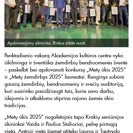
Apdovanojimų akimirka. Rinkos aikštė nuotr.
Penktadienio vakarą Akademijos kultūros centre vyko
iškilminga ir šventiška žemdirbių bendruomenės šventė
– paskelbti bei apdovanoti konkursų „Metų ūkis 2025“
ir „Metų žemdirbys 2025“ laureatai. Renginys subūrė
gausią žemdirbių, bendruomenių ir svečių auditoriją,
kuri susirinko pasidžiaugti tais, kurie savo darbu,
idėjomis ir atkaklumu stiprina rajono žemės ūkio
tradicijas.
„Metų ūkis 2025“ nugalėtojais tapo Krakių seniūnijos
ūkininkai Vaida ir Paulius Stalioriai, pelnę pirmąją
vietą. Antroji vieta šiemet atiteko Lauros ir Tautvydo