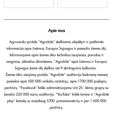
Apie mus
Agroverslo portale "Agrobitė" skelbiama objektyvi ir patikrinta
informacija apie Lietuvos, Europos Sąjungos ir pasaulio žemės ūkį.
Informuojame apie žemės ūkio technikos naujienas, parodas ir
renginius, aktualius ūkininkams. "Agrobitė" apie Lietuvos ir Europos
Sąjungos žemė ūkį skelbia net 9 skirtingomis kalbomis.
Žemės ūkio naujienų portalo "Agrobitė" auditorija kiekvieną mėnesį
pasiekia apie 500 000 unikalių vartotojų, apie 1700 000 puslapių
peržiūrų. "Facebook" tinkle administruojame virš 25 ūkinių grupių su
bendra 220 000 narių auditorija. "YouTube" tinkle turime ir "Agrobitė
play" kanalą su maždaug 5700 prenumeratorių ir per 1 600 000
peržiūrų.