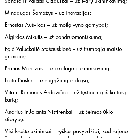
Sandra ir Vaidas Čižauskai – už tvarų ūkininkavimą;
Mindaugas Šemežys – už inovacijas;
Ernestas Aušvicas – už meilę vyno gamybai;
Algirdas Mikutis – už bendruomeniškumą;
Eglė Valuckaitė Stašauskienė – už trumpąją maisto
grandinę;
Pranas Marozas – už ekologinį ūkininkavimą;
Edita Pinskė – už sugrįžimą ir drąsą;
Vita ir Ramūnas Ardavičiai – už tęstinumą iš kartos į
kartą;
Andrius ir Jolanta Nistirenkai – už šeimos ūkio
stiprybę.
Visi krašto ūkininkai – ryškūs pavyzdžiai, kad rajono