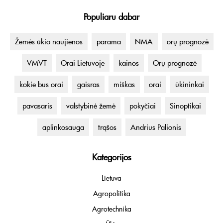
Populiaru dabar
Žemės ūkio naujienos
parama
NMA
orų prognozė
VMVT
Orai Lietuvoje
kainos
Orų prognozė
kokie bus orai
gaisras
miškas
orai
ūkininkai
pavasaris
valstybinė žemė
pokyčiai
Sinoptikai
aplinkosauga
trąšos
Andrius Palionis
Kategorijos
Lietuva
Agropolitika
Agrotechnika