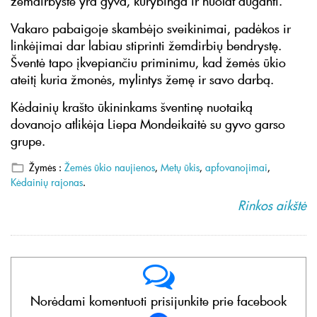
žemdirbystė yra gyva, kūrybinga ir nuolat auganti.
Vakaro pabaigoje skambėjo sveikinimai, padėkos ir
linkėjimai dar labiau stiprinti žemdirbių bendrystę.
Šventė tapo įkvepiančiu priminimu, kad žemės ūkio
ateitį kuria žmonės, mylintys žemę ir savo darbą.
Kėdainių krašto ūkininkams šventinę nuotaiką
dovanojo atlikėja Liepa Mondeikaitė su gyvo garso
grupe.
Žymės :
Žemės ūkio naujienos
,
Metų ūkis
,
apfovanojimai
,
Kėdainių rajonas
.
Rinkos aikštė
Norėdami komentuoti prisijunkite prie facebook