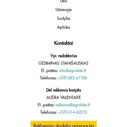
Ūkis
Užsienyje
Sodyba
Aplinka
Kontaktai
Vyr. redaktorius
GEDIMINAS STANIŠAUSKAS
El. paštas:
info@agrobite.lt
Telefonas:
+370 682 67186
Dėl reklamos kreiptis
AUŠRA VALENTAITĖ
El. paštas:
reklama@agrobite.lt
Telefonas:
+370 614 62210
Reklaminių skydelių rezervacija