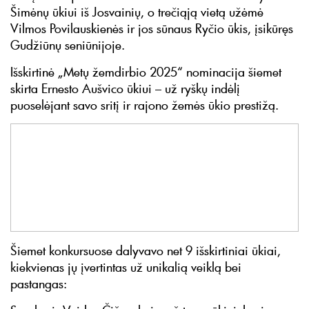
Šimėnų ūkiui iš Josvainių, o trečiąją vietą užėmė
Vilmos Povilauskienės ir jos sūnaus Ryčio ūkis, įsikūręs
Gudžiūnų seniūnijoje.
Išskirtinė „Metų žemdirbio 2025“ nominacija šiemet
skirta Ernesto Aušvico ūkiui – už ryškų indėlį
puoselėjant savo sritį ir rajono žemės ūkio prestižą.
Šiemet konkursuose dalyvavo net 9 išskirtiniai ūkiai,
kiekvienas jų įvertintas už unikalią veiklą bei
pastangas: