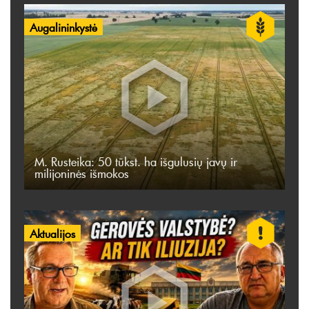
Augalininkystė
M. Rusteika: 50 tūkst. ha išgulusių javų ir
milijoninės išmokos
Aktualijos