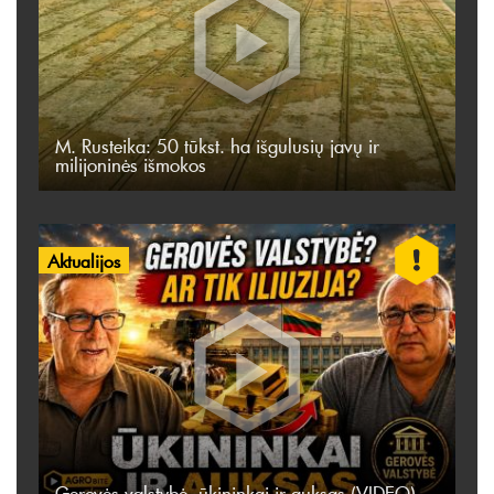
M. Rusteika: 50 tūkst. ha išgulusių javų ir
milijoninės išmokos
Aktualijos
Gerovės valstybė, ūkininkai ir auksas (VIDEO)