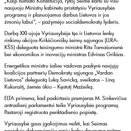
„Kaip numato Konstitucija, rytoj Seime kartu su visu
naujuoju Ministrų kabinetu pristatysiu Vyriausybės
programą ir planuojamus darbus Lietuvos ir jos
žmonių labui“, – pažymėjo socialdemokratų lyderis.
Darbą XXI-ojoje Vyriausybėje tęs ir Lietuvos lenkų
rinkimų akcijos-Krikščioniškų šeimų sąjungos (LLRA-
KŠS) deleguota teisingumo ministrė Rita Tamašunienė
bei ekonomikos ir inovacijų ministras Edvinas Grikšas.
Energetikos ministru šalies vadovas paskyrė naujųjų
koalicijos partnerių Demokratų sąjungos „Vardan
Lietuvos“ deleguotą Luką Savicką, sveikatos – Liną
Kukuraitį, žemės ūkio – Kęstutį Mažeiką.
ELTA primena, kad paskirtasis premjeras M. Sinkevičius
antradienį parlamentui teiks Vyriausybės programą.
Pastaroji registruota penktadienio popietę.
Vyriausybė gaus įgaliojimus veikti, kai Seimas
posėdyje dalyvaujančių narių balsų dauguma pritars