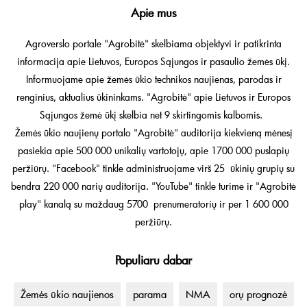
Apie mus
Agroverslo portale "Agrobitė" skelbiama objektyvi ir patikrinta
informacija apie Lietuvos, Europos Sąjungos ir pasaulio žemės ūkį.
Informuojame apie žemės ūkio technikos naujienas, parodas ir
renginius, aktualius ūkininkams. "Agrobitė" apie Lietuvos ir Europos
Sąjungos žemė ūkį skelbia net 9 skirtingomis kalbomis.
Žemės ūkio naujienų portalo "Agrobitė" auditorija kiekvieną mėnesį
pasiekia apie 500 000 unikalių vartotojų, apie 1700 000 puslapių
peržiūrų. "Facebook" tinkle administruojame virš 25 ūkinių grupių su
bendra 220 000 narių auditorija. "YouTube" tinkle turime ir "Agrobitė
play" kanalą su maždaug 5700 prenumeratorių ir per 1 600 000
peržiūrų.
Populiaru dabar
Žemės ūkio naujienos
parama
NMA
orų prognozė