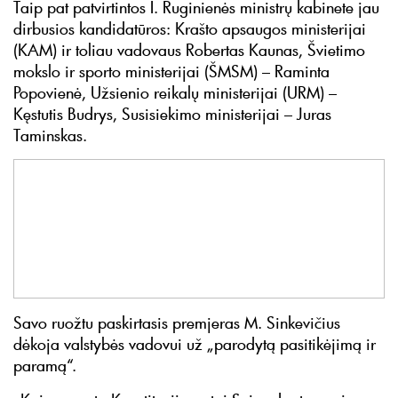
Taip pat patvirtintos I. Ruginienės ministrų kabinete jau
dirbusios kandidatūros: Krašto apsaugos ministerijai
(KAM) ir toliau vadovaus Robertas Kaunas, Švietimo
mokslo ir sporto ministerijai (ŠMSM) – Raminta
Popovienė, Užsienio reikalų ministerijai (URM) –
Kęstutis Budrys, Susisiekimo ministerijai – Juras
Taminskas.
Savo ruožtu paskirtasis premjeras M. Sinkevičius
dėkoja valstybės vadovui už „parodytą pasitikėjimą ir
paramą“.