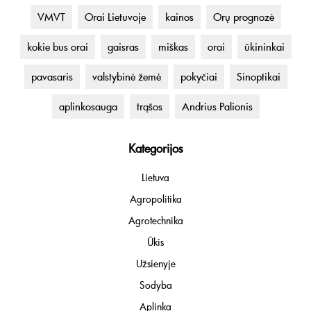
VMVT
Orai Lietuvoje
kainos
Orų prognozė
kokie bus orai
gaisras
miškas
orai
ūkininkai
pavasaris
valstybinė žemė
pokyčiai
Sinoptikai
aplinkosauga
trąšos
Andrius Palionis
Kategorijos
Lietuva
Agropolitika
Agrotechnika
Ūkis
Užsienyje
Sodyba
Aplinka