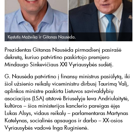
Kęstutis Mažeika ir Gitanas Nausėda.
Prezidentas Gitanas Nausėda pirmadienį pasirašė
dekretą, kuriuo patvirtino paskirtojo premjero
Mindaugo Sinkevičiaus XXI Vyriausybės sudėtį.
G. Nausėda patvirtino į finansų ministrus pasiūlytą, iki
šiol užsienio reikalų viceministru dirbusį Taurimą Valį,
aplinkos ministre paskirta Lietuvos savivaldybių
asociacijos (LSA) atstovė Briuselyje Ieva Andriulaitytė,
kultūros – šios ministerijos kanclerio pareigas ėjęs
Lukas Alsys, vidaus reikalų – parlamentaras Martynas
Katelynas, socialinės apsaugos ir darbo – XX-osios
Vyriausybės vadovė Inga Ruginienė.