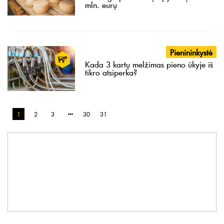
mln. eurų
Pienininkystė
Kada 3 kartų melžimas pieno ūkyje iš
tikro atsiperka?
1
2
3
30
31