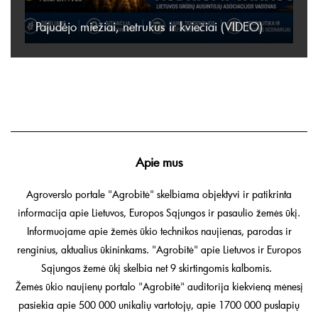
Pajudėjo miežiai, netrukus ir kviečiai (VIDEO)
Apie mus
Agroverslo portale "Agrobitė" skelbiama objektyvi ir patikrinta
informacija apie Lietuvos, Europos Sąjungos ir pasaulio žemės ūkį.
Informuojame apie žemės ūkio technikos naujienas, parodas ir
renginius, aktualius ūkininkams. "Agrobitė" apie Lietuvos ir Europos
Sąjungos žemė ūkį skelbia net 9 skirtingomis kalbomis.
Žemės ūkio naujienų portalo "Agrobitė" auditorija kiekvieną mėnesį
pasiekia apie 500 000 unikalių vartotojų, apie 1700 000 puslapių