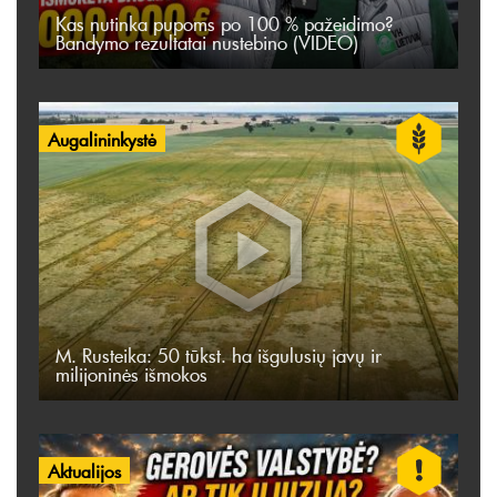
Kas nutinka pupoms po 100 % pažeidimo?
Bandymo rezultatai nustebino (VIDEO)
Augalininkystė
M. Rusteika: 50 tūkst. ha išgulusių javų ir
milijoninės išmokos
Aktualijos