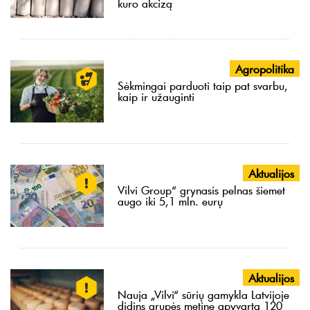
kuro akcizą
Agropolitika
Sėkmingai parduoti taip pat svarbu,
kaip ir užauginti
Aktualijos
Vilvi Group“ grynasis pelnas šiemet
augo iki 5,1 mln. eurų
Aktualijos
Nauja „Vilvi“ sūrių gamykla Latvijoje
didins grupės metinę apyvartą 120