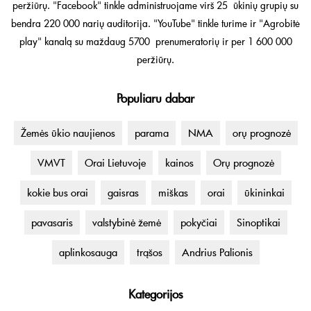
peržiūrų. "Facebook" tinkle administruojame virš 25 ūkinių grupių su
bendra 220 000 narių auditorija. "YouTube" tinkle turime ir "Agrobitė
play" kanalą su maždaug 5700 prenumeratorių ir per 1 600 000
peržiūrų.
Populiaru dabar
Žemės ūkio naujienos
parama
NMA
orų prognozė
VMVT
Orai Lietuvoje
kainos
Orų prognozė
kokie bus orai
gaisras
miškas
orai
ūkininkai
pavasaris
valstybinė žemė
pokyčiai
Sinoptikai
aplinkosauga
trąšos
Andrius Palionis
Kategorijos