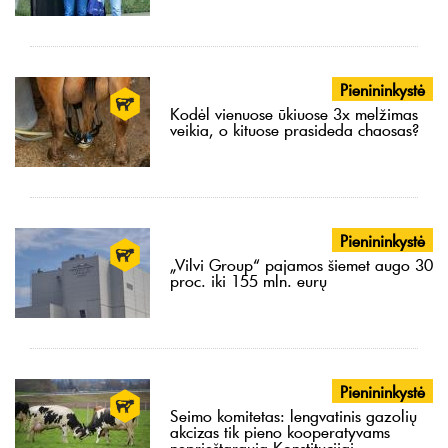
Pienininkystė
Kodėl vienuose ūkiuose 3x melžimas
veikia, o kituose prasideda chaosas?
Pienininkystė
„Vilvi Group“ pajamos šiemet augo 30
proc. iki 155 mln. eurų
Pienininkystė
Seimo komitetas: lengvatinis gazolių
akcizas tik pieno kooperatyvams
neprieštarauja Konstitucijai