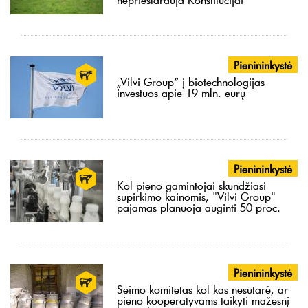
Pienininkystė
„Vilvi Group“ į biotechnologijas
investuos apie 19 mln. eurų
Pienininkystė
Kol pieno gamintojai skundžiasi
supirkimo kainomis, "Vilvi Group"
pajamas planuoja auginti 50 proc.
Pienininkystė
Seimo komitetas kol kas nesutarė, ar
pieno kooperatyvams taikyti mažesnį