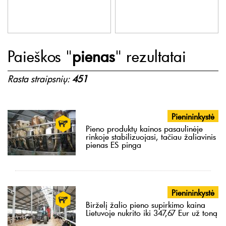
Paieškos "
pienas
" rezultatai
Rasta straipsnių:
451
Pienininkystė
Pieno produktų kainos pasaulinėje
rinkoje stabilizuojasi, tačiau žaliavinis
pienas ES pinga
Pienininkystė
Birželį žalio pieno supirkimo kaina
Lietuvoje nukrito iki 347,67 Eur už toną