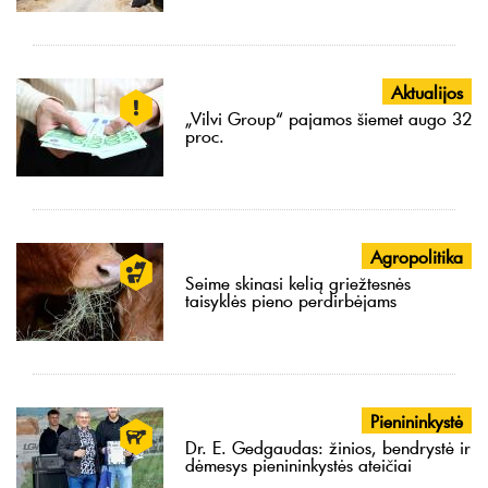
Aktualijos
„Vilvi Group“ pajamos šiemet augo 32
proc.
Agropolitika
Seime skinasi kelią griežtesnės
taisyklės pieno perdirbėjams
Pienininkystė
Dr. E. Gedgaudas: žinios, bendrystė ir
dėmesys pienininkystės ateičiai