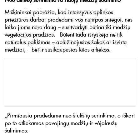
Miškininkai pabrėžia, kad intensyvūs aplinkos
priežiūros darbai pradedami vos nutirpus sniegui, nes
laiko jiems nėra daug – susitvarkyti būtina iki medžių
vegetacijos pradžios. Būtent tada išryškėja ne tik
natūralus palikimas – aplūžinėjusios šakos ar išvirtę
medžiai, – bet ir susikaupusios kitos atliekos.
„Pirmiausia pradedame nuo šiukšlių surinkimo, o iškart
po to atliekamas pavojingų medžių ir vėjalaužų
šalinimas.