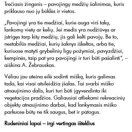
Trečiasis žingsnis – pavojingų medžių šalinimas, kuris
priklauso nuo jų būklės ir vietos.
„Pavojingi yra tie medžiai, kurie auga virš takų,
lankomų vietų ar kelių. Jei medis yra nudžiūvęs ar
įstrigęs tarp kitų medžių, jis gali kelti pavojų. Be to,
nestabilūs medžiai, kurių šaknys iškeltos, arba tie,
kuriuose matyti grybelinių ligų požymiai, pavyzdžiui,
kempinės, taip pat yra pavojingi ir turi būti pašalinti“, –
aiškina A. Žebrauskas.
Vėliau jau ateina eilė sodinti mišką, kuris galimas
tada, kai visai atsileidžia įšalas. Tai svarbi miško
atnaujinimo dalis, kuri turi būti įgyvendinta iki
vegetacijos pradžios. Galiausiai atliekami rekreacinių
objektų atnaujinimo darbai, kad lankymasis miško
parkuose būtų ne tik saugus, bet ir patogus.
Rudeniniai lapai – irgi vertingas išteklius