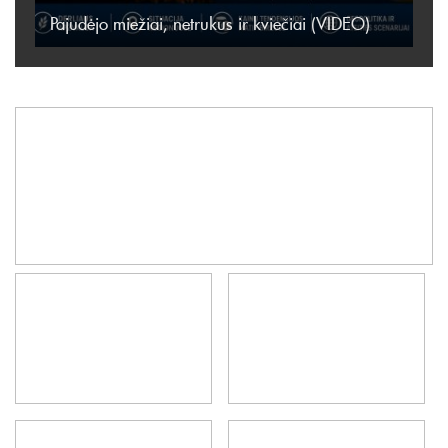
Pajudėjo miežiai, netrukus ir kviečiai (VIDEO)