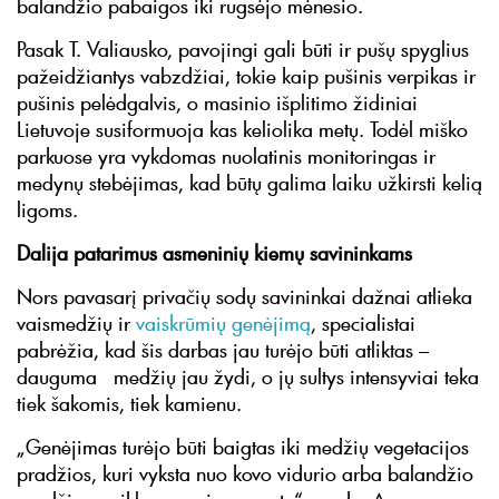
balandžio pabaigos iki rugsėjo mėnesio.
Pasak T. Valiausko, pavojingi gali būti ir pušų spyglius
pažeidžiantys vabzdžiai, tokie kaip pušinis verpikas ir
pušinis pelėdgalvis, o masinio išplitimo židiniai
Lietuvoje susiformuoja kas keliolika metų. Todėl miško
parkuose yra vykdomas nuolatinis monitoringas ir
medynų stebėjimas, kad būtų galima laiku užkirsti kelią
ligoms.
Dalija patarimus asmeninių kiemų savininkams
Nors pavasarį privačių sodų savininkai dažnai atlieka
vaismedžių ir
vaiskrūmių genėjimą
, specialistai
pabrėžia, kad šis darbas jau turėjo būti atliktas –
dauguma medžių jau žydi, o jų sultys intensyviai teka
tiek šakomis, tiek kamienu.
„Genėjimas turėjo būti baigtas iki medžių vegetacijos
pradžios, kuri vyksta nuo kovo vidurio arba balandžio