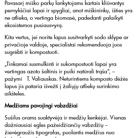
Pavasarį miško parkų lankytojams kartais kliūvantys
pernykščiai lapai ir spygliai, anot miškininkų, išties yra
ne atlieka, o vertinga biomasė, padedanti palaikyti
ekosistemos pusiausvyrą.
Kita vertus, jei norite lapus susitvarkyti sodo sklype ar
privačioje valdoje, specialistai rekomenduoja juos
sugrėbti ir kompostuoti.
„Tinkamai susmulkinti ir sukompostuoti lapai yra
vertingas azoto šaltinis ir puiki natūrali trąša“, –
pažymi T. Valiauskas. Neturintiems komposto dėžės
lapus jis pataria išvežti į žaliųjų atliekų surinkimo
aikšteles.
Medžiams pavojingi vabzdžiai
Sušilus orams suaktyvėja ir medžių kenkėjai. Vienas
dažniausiai egles pažeidžiančių vabzdžių –
žievėgraužis tipografas, puolantis medžius nuo