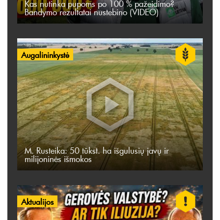
Kas nutinka pupoms po 100 % pažeidimo?
Bandymo rezultatai nustebino (VIDEO)
Augalininkystė
M. Rusteika: 50 tūkst. ha išgulusių javų ir
milijoninės išmokos
Aktualijos