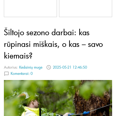
Šiltojo sezono darbai: kas
rūpinasi miškais, o kas – savo
kiemais?
Autorius:
Kėdainių mugė
2025-05-21 12:46:50
Komentarai:
0