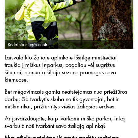
Kėdainių mugės nuotr.
Laisvalaikio žalioje aplinkoje išsiilgę miestiečiai
traukia į miškus ir parkus, pagaliau vėl sugrįžus
šilumai, planuoja šiltojo sezono pramogas savo
kiemuose.
Bet mėgavimasis gamta neatsiejamas nuo priežiūros
darbų: čia tvarkytis skuba ne tik gyventojai, bet ir
miškininkai, prižiūrintys viešas žaliąsias erdves.
Ar įsivaizduojate, kaip tvarkomi miško parkai, ir ką
svarbu žinoti tvarkant savo žaliąją aplinką?
Nuo atliekų surinkimo iki naujų medžių sodinimo