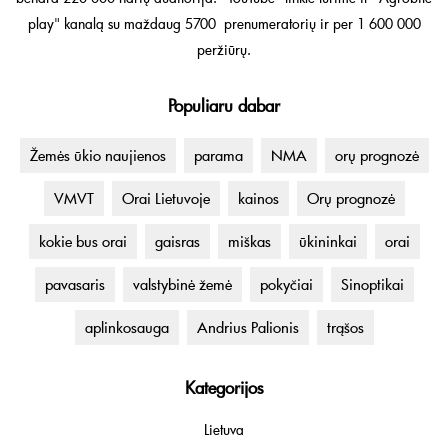
play" kanalą su maždaug 5700 prenumeratorių ir per 1 600 000
peržiūrų.
Populiaru dabar
Žemės ūkio naujienos
parama
NMA
orų prognozė
VMVT
Orai Lietuvoje
kainos
Orų prognozė
kokie bus orai
gaisras
miškas
ūkininkai
orai
pavasaris
valstybinė žemė
pokyčiai
Sinoptikai
aplinkosauga
Andrius Palionis
trąšos
Kategorijos
Lietuva