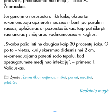
pradžios, priklausomai nuo metų“, – sako A.
Žebrauskas.
Jei genėjimo nesuspėta atlikti laiku, ekspertai
rekomenduoja apžiūrėti medžius ir bent jau pašalinti
sausas, aplūžusias ar pažeistas šakas, taip pat iškirpti
šaunančias į viršų arba vadinamuosius vilkūglius.
„Svarbu pašalinti ne daugiau kaip 30 procentų šakų. O
po to – vietas, kurių skersmuo didesnis nei 2 cm,
rekomenduojama patepti sodo tepalu, kad
apsaugotumėte medį nuo infekcijų“, – primena T.
Valiauskas.
Žymės :
Žemės ūkio naujienos
,
miškai
,
parkai
,
medžiai
,
priežiūra
.
Kėdainių mugė