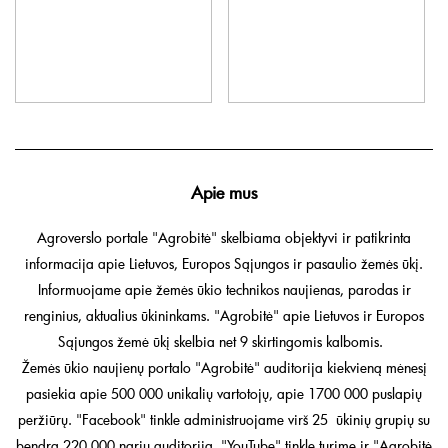
Apie mus
Agroverslo portale "Agrobitė" skelbiama objektyvi ir patikrinta
informacija apie Lietuvos, Europos Sąjungos ir pasaulio žemės ūkį.
Informuojame apie žemės ūkio technikos naujienas, parodas ir
renginius, aktualius ūkininkams. "Agrobitė" apie Lietuvos ir Europos
Sąjungos žemė ūkį skelbia net 9 skirtingomis kalbomis.
Žemės ūkio naujienų portalo "Agrobitė" auditorija kiekvieną mėnesį
pasiekia apie 500 000 unikalių vartotojų, apie 1700 000 puslapių
peržiūrų. "Facebook" tinkle administruojame virš 25 ūkinių grupių su
bendra 220 000 narių auditorija. "YouTube" tinkle turime ir "Agrobitė