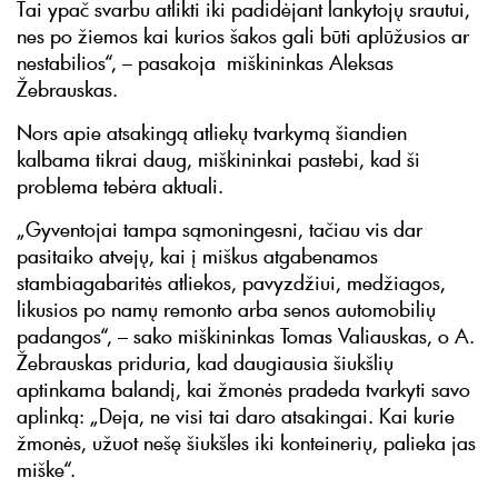
Tai ypač svarbu atlikti iki padidėjant lankytojų srautui,
nes po žiemos kai kurios šakos gali būti aplūžusios ar
nestabilios“, – pasakoja miškininkas Aleksas
Žebrauskas.
Nors apie atsakingą atliekų tvarkymą šiandien
kalbama tikrai daug, miškininkai pastebi, kad ši
problema tebėra aktuali.
„Gyventojai tampa sąmoningesni, tačiau vis dar
pasitaiko atvejų, kai į miškus atgabenamos
stambiagabaritės atliekos, pavyzdžiui, medžiagos,
likusios po namų remonto arba senos automobilių
padangos“, – sako miškininkas Tomas Valiauskas, o A.
Žebrauskas priduria, kad daugiausia šiukšlių
aptinkama balandį, kai žmonės pradeda tvarkyti savo
aplinką: „Deja, ne visi tai daro atsakingai. Kai kurie
žmonės, užuot nešę šiukšles iki konteinerių, palieka jas
miške“.