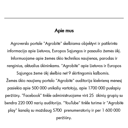
Apie mus
Agroverslo portale "Agrobitė" skelbiama objektyvi ir patikrinta
informacija apie Lietuvos, Europos Sąjungos ir pasaulio žemės ūkį.
Informuojame apie žemės ūkio technikos naujienas, parodas ir
renginius, aktualius ūkininkams. "Agrobitė" apie Lietuvos ir Europos
Sąjungos žemė ūkį skelbia net 9 skirtingomis kalbomis.
Žemės ūkio naujienų portalo "Agrobitė" auditorija kiekvieną mėnesį
pasiekia apie 500 000 unikalių vartotojų, apie 1700 000 puslapių
peržiūrų. "Facebook" tinkle administruojame virš 25 ūkinių grupių su
bendra 220 000 narių auditorija. "YouTube" tinkle turime ir "Agrobitė
play" kanalą su maždaug 5700 prenumeratorių ir per 1 600 000
peržiūrų.