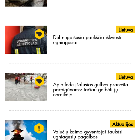
Lietuva
Dėl nugaišusio paukščio iškviesti
ugniagesiai
Lietuva
Apie lede įšalusias gulbes pranešta
pareigūnams: tačiau gelbėti jų
nereikėjo
Aktualijos
Valučių kaimo gyventojai šaukėsi
ugniagesių pagalbos