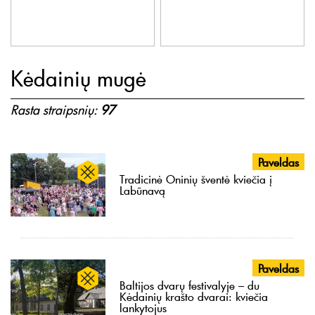
Kėdainių mugė
Rasta straipsnių:
97
Paveldas
Tradicinė Oninių šventė kviečia į
Labūnavą
Paveldas
Baltijos dvarų festivalyje – du
Kėdainių krašto dvarai: kviečia
lankytojus