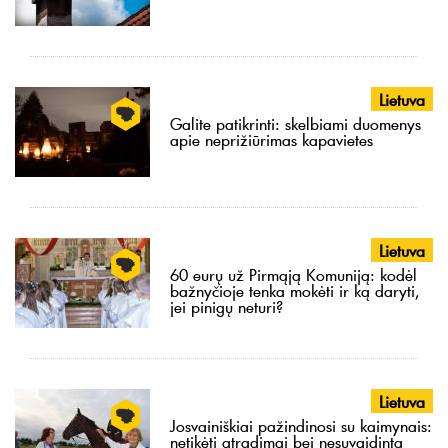
Lietuva
Galite patikrinti: skelbiami duomenys
apie neprižiūrimas kapavietes
Lietuva
60 eurų už Pirmąją Komuniją: kodėl
bažnyčioje tenka mokėti ir ką daryti,
jei pinigų neturi?
Lietuva
Josvainiškiai pažindinosi su kaimynais:
netikėti atradimai bei nesuvaidinta