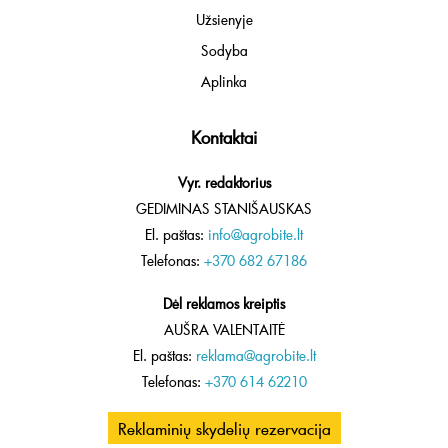
Užsienyje
Sodyba
Aplinka
Kontaktai
Vyr. redaktorius
GEDIMINAS STANIŠAUSKAS
El. paštas:
info@agrobite.lt
Telefonas:
+370 682 67186
Dėl reklamos kreiptis
AUŠRA VALENTAITĖ
El. paštas:
reklama@agrobite.lt
Telefonas:
+370 614 62210
Reklaminių skydelių rezervacija