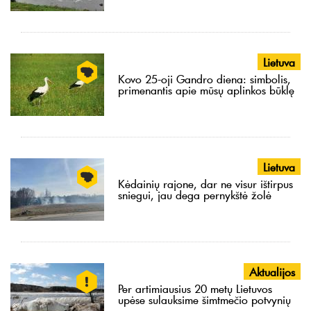
Lietuva
Kovo 25-oji Gandro diena: simbolis,
primenantis apie mūsų aplinkos būklę
Lietuva
Kėdainių rajone, dar ne visur ištirpus
sniegui, jau dega pernykštė žolė
Aktualijos
Per artimiausius 20 metų Lietuvos
upėse sulauksime šimtmečio potvynių