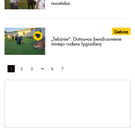
nuostaba
Lietuva
„Tebūnie“: Dotnuvos bendruomenė
minėjo rudens lygiadienį
1
2
3
6
7