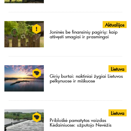
Aktualijos
Joninės be finansinių pagirių: kaip
atšvęsti smagiai ir prasmingai
Lietuva
Girių burtai: naktiniai žygiai Lietuvos
pelkynuose ir miškuose
Lietuva
Pribloškė pamatytas vaizdas
Kėdainiuose: užputojo Nevėžis