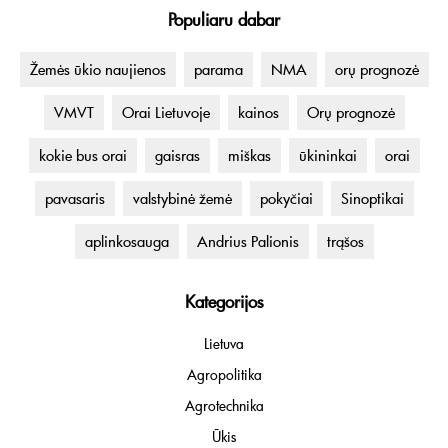
Populiaru dabar
Žemės ūkio naujienos
parama
NMA
orų prognozė
VMVT
Orai Lietuvoje
kainos
Orų prognozė
kokie bus orai
gaisras
miškas
ūkininkai
orai
pavasaris
valstybinė žemė
pokyčiai
Sinoptikai
aplinkosauga
Andrius Palionis
trąšos
Kategorijos
Lietuva
Agropolitika
Agrotechnika
Ūkis