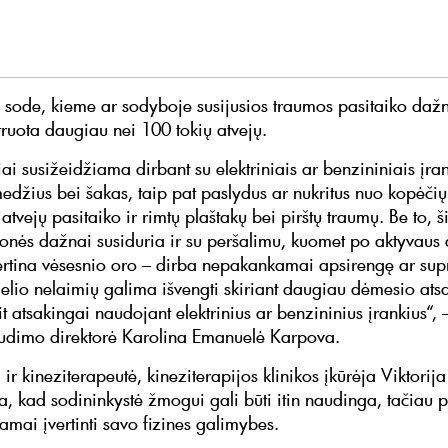
 sode, kieme ar sodyboje susijusios traumos pasitaiko daž
truota daugiau nei 100 tokių atvejų.
i susižeidžiama dirbant su elektriniais ar benzininiais įran
edžius bei šakas, taip pat paslydus ar nukritus nuo kopėčių
 atvejų pasitaiko ir rimtų plaštakų bei pirštų traumų. Be to, ši
nės dažnai susiduria ir su peršalimu, kuomet po aktyvaus
ertina vėsesnio oro – dirba nepakankamai apsirengę ar sup
elio nelaimių galima išvengti skiriant daugiau dėmesio ats
t atsakingai naudojant elektrinius ar benzininius įrankius“, 
udimo direktorė Karolina Emanuelė Karpova.
a ir kineziterapeutė, kineziterapijos klinikos įkūrėja Viktorij
, kad sodininkystė žmogui gali būti itin naudinga, tačiau 
amai įvertinti savo fizines galimybes.