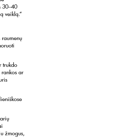
as 30–40
mą veiklą.“
is raumenų
oruoti
r trukdo
, rankos ar
uris
dieniškose
arių
ai
eju žmogus,