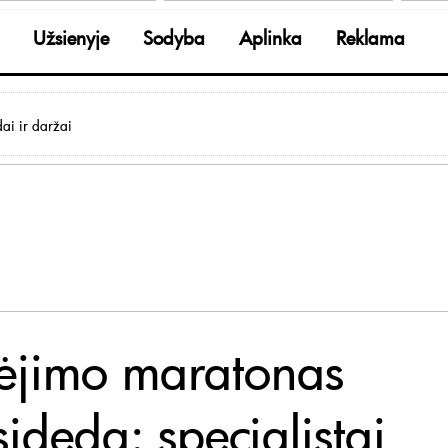
Užsienyje
Sodyba
Aplinka
Reklama
ai ir daržai
ėjimo maratonas
ideda: specialistai