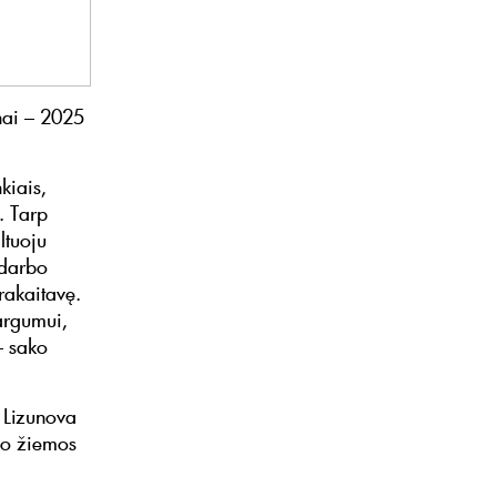
nai – 2025
kiais,
. Tarp
ltuoju
 darbo
rakaitavę.
argumui,
– sako
a Lizunova
po žiemos