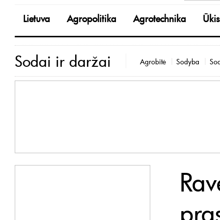
Lietuva
Agropolitika
Agrotechnika
Ūkis
Sodai ir daržai
Agrobitė
Sodyba
Sod
Rav
pras