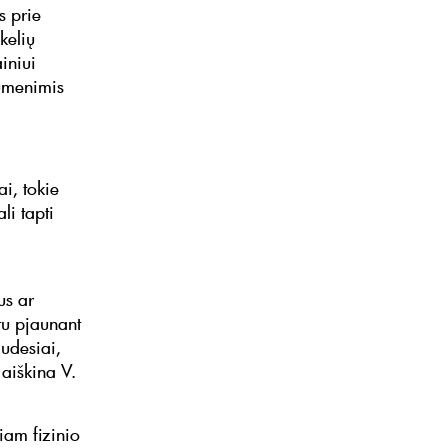
s prie
kelių
ainiui
aumenimis
ai, tokie
li tapti
us ar
tu pjaunant
judesiai,
 aiškina V.
iam fizinio