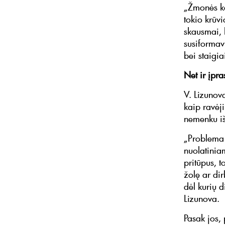
„Žmonės ka
tokio krūvi
skausmai, k
susiformav
bei staigia
Net ir įpra
V. Lizunova
kaip ravėj
nemenku iš
„Problema 
nuolatinia
pritūpus, 
žolę ar dir
dėl kurių 
Lizunova.
Pasak jos,