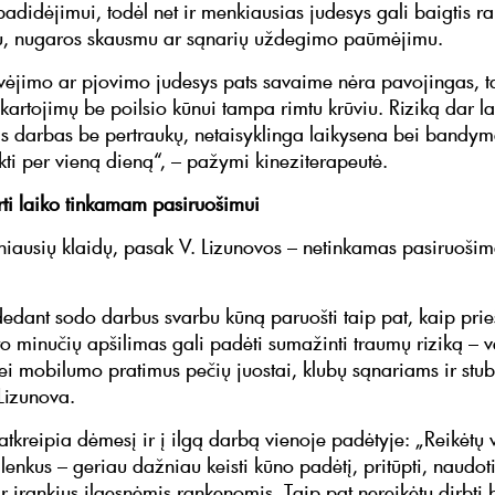
adidėjimui, todėl net ir menkiausias judesys gali baigtis 
, nugaros skausmu ar sąnarių uždegimo paūmėjimu.
vėjimo ar pjovimo judesys pats savaime nėra pavojingas, t
ikartojimų be poilsio kūnui tampa rimtu krūviu. Riziką dar l
as darbas be pertraukų, netaisyklinga laikysena bei bandym
ikti per vieną dieną“, – pažymi kineziterapeutė.
irti laiko tinkamam pasiruošimui
iausių klaidų, pasak V. Lizunovos – netinkamas pasiruošim
dedant sodo darbus svarbu kūną paruošti taip pat, kaip prie
to minučių apšilimas gali padėti sumažinti traumų riziką – ver
ei mobilumo pratimus pečių juostai, klubų sąnariams ir stub
 Lizunova.
 atkreipia dėmesį ir į ilgą darbą vienoje padėtyje: „Reikėtų 
lenkus – geriau dažniau keisti kūno padėtį, pritūpti, naudo
r įrankius ilgesnėmis rankenomis. Taip pat nereikėtų dirbti 