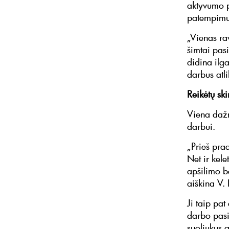
aktyvumo p
patempimu
„Vienas ra
šimtai pas
didina ilg
darbus atl
Reikėtų sk
Viena dažn
darbui.
„Prieš pra
Net ir kele
apšilimo b
aiškina V.
Ji taip pat
darbo pasi
suoliukus a