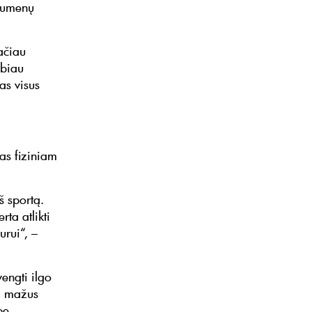
raumenų
ačiau
abiau
as visus
as fiziniam
š sportą.
ta atlikti
urui“, –
vengti ilgo
ti mažus
be