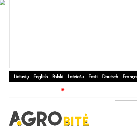
Lietuvių
English
Polski
Latviešu
Eesti
Deutsch
França