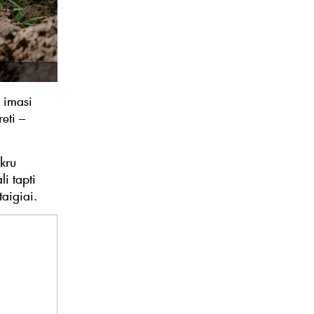
i imasi
eti –
ikru
li tapti
taigiai.