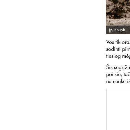
jp.lt nuotr.
Vos tik ora
sodinti pir
tiesiog mė
Šis sugrįž
poilsiu, ta
nemenku iš