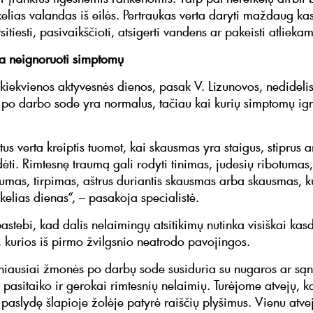
kelias valandas iš eilės. Pertraukas verta daryti maždaug k
sitiesti, pasivaikščioti, atsigerti vandens ar pakeisti atlieka
a neignoruoti simptomų
 kiekvienos aktyvesnės dienos, pasak V. Lizunovos, nedidel
o darbo sode yra normalus, tačiau kai kurių simptomų ign
stus verta kreiptis tuomet, kai skausmas yra staigus, stiprus a
dėti. Rimtesnę traumą gali rodyti tinimas, judesių ribotumas
numas, tirpimas, aštrus duriantis skausmas arba skausmas, k
kelias dienas“, – pasakoja specialistė.
astebi, kad dalis nelaimingų atsitikimų nutinka visiškai kas
e, kurios iš pirmo žvilgsnio neatrodo pavojingos.
iausiai žmonės po darbų sode susiduria su nugaros ar sąn
 pasitaiko ir gerokai rimtesnių nelaimių. Turėjome atvejų, k
 paslydę šlapioje žolėje patyrė raiščių plyšimus. Vienu atv