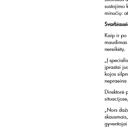
sustojimo 
minučių: at
Svarbiausi
Kaip ir po
maudimas p
nereikėtų.
„Į speciali
įprastai ju
kojos silp
nepraeina 
Direktorė p
situacijos
„Nors dažn
skausmais,
gyventojai