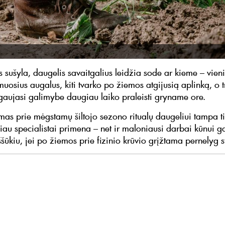
s sušyla, daugelis savaitgalius leidžia sode ar kieme – vien
muosius augalus, kiti tvarko po žiemos atgijusią aplinką, o tr
gaujasi galimybe daugiau laiko praleisti gryname ore.
imas prie mėgstamų šiltojo sezono ritualų daugeliui tampa t
čiau specialistai primena – net ir maloniausi darbai kūnui ga
šūkiu, jei po žiemos prie fizinio krūvio grįžtama pernelyg s