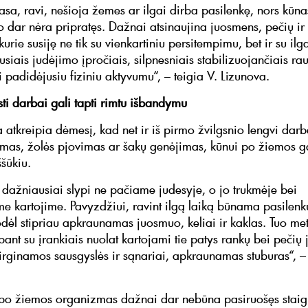
sa, ravi, nešioja žemes ar ilgai dirba pasilenkę, nors kūna
o dar nėra pripratęs. Dažnai atsinaujina juosmens, pečių ir 
urie susiję ne tik su vienkartiniu persitempimu, bet ir su ilg
usiais judėjimo įpročiais, silpnesniais stabilizuojančiais r
i padidėjusiu fiziniu aktyvumu“, – teigia V. Lizunova.
sti darbai gali tapti rimtu išbandymu
 atkreipia dėmesį, kad net ir iš pirmo žvilgsnio lengvi darb
imas, žolės pjovimas ar šakų genėjimas, kūnui po žiemos ga
šūkiu.
dažniausiai slypi ne pačiame judesyje, o jo trukmėje bei
me kartojime. Pavyzdžiui, ravint ilgą laiką būnama pasilenk
todėl stipriau apkraunamas juosmuo, keliai ir kaklas. Tuo me
bant su įrankiais nuolat kartojami tie patys rankų bei pečių 
dirginamos sausgyslės ir sąnariai, apkraunamas stuburas“, –
 po žiemos organizmas dažnai dar nebūna pasiruošęs staig