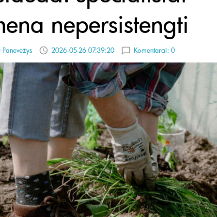
mena nepersistengti
ų Panevėžys
2026-05-26 07:39:20
Komentarai:
0