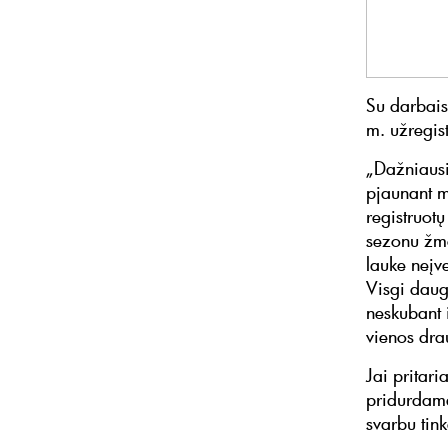
Su darbais
m. užregis
„Dažniausia
pjaunant m
registruotų
sezonu žmo
lauke neįv
Visgi daug
neskubant i
vienos dra
Jai pritari
pridurdama
svarbu tink