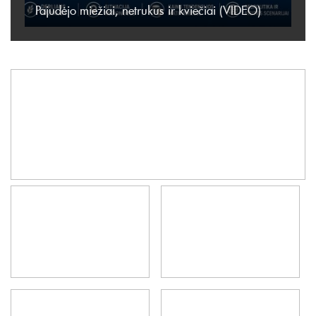
Pajudėjo miežiai, netrukus ir kviečiai (VIDEO)