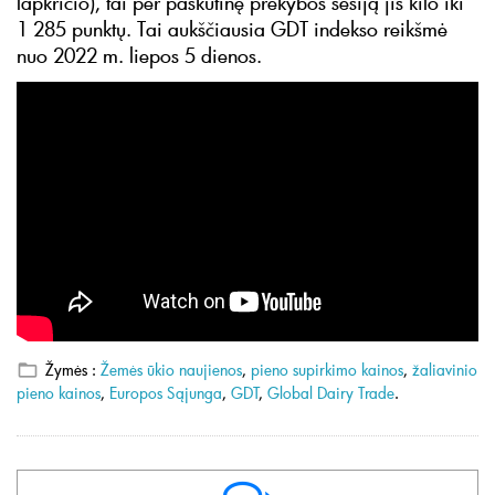
lapkričio), tai per paskutinę prekybos sesiją jis kilo iki
1 285 punktų. Tai aukščiausia GDT indekso reikšmė
nuo 2022 m. liepos 5 dienos.
Žymės :
Žemės ūkio naujienos
,
pieno supirkimo kainos
,
žaliavinio
pieno kainos
,
Europos Sąjunga
,
GDT
,
Global Dairy Trade
.