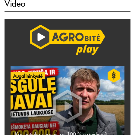
Video
Augalininkystė
Kas nutinka pupoms po 100 % pažeidimo?