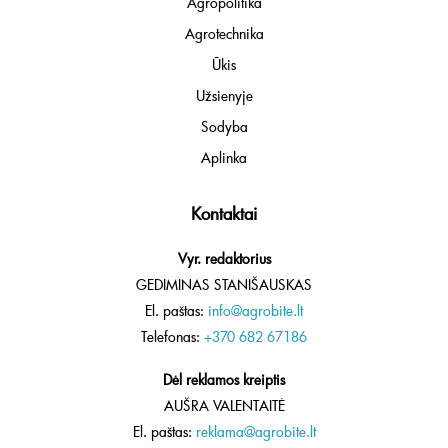
Agropolitika
Agrotechnika
Ūkis
Užsienyje
Sodyba
Aplinka
Kontaktai
Vyr. redaktorius
GEDIMINAS STANIŠAUSKAS
El. paštas:
info@agrobite.lt
Telefonas:
+370 682 67186
Dėl reklamos kreiptis
AUŠRA VALENTAITĖ
El. paštas:
reklama@agrobite.lt