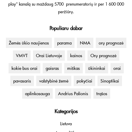
play" kanalą su maždaug 5700 prenumeratorių ir per 1 600 000
peržiūrų.
Populiaru dabar
Žemės ūkio naujienos
parama
NMA
orų prognozė
VMVT
Orai Lietuvoje
kainos
Orų prognozė
kokie bus orai
gaisras
miškas
ūkininkai
orai
pavasaris
valstybinė žemė
pokyčiai
Sinoptikai
aplinkosauga
Andrius Palionis
trąšos
Kategorijos
Lietuva