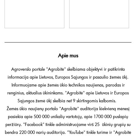
Apie mus
Agroverslo portale "Agrobitė" skelbiama objektyvi ir patikrinta
informacija apie Lietuvos, Europos Sąjungos ir pasaulio žemės ūkį.
Informuojame apie žemės ūkio technikos naujienas, parodas ir
renginius, aktualius ūkininkams. "Agrobitė" apie Lietuvos ir Europos
Sąjungos žemė ūkį skelbia net 9 skirtingomis kalbomis.
Žemės ūkio naujienų portalo "Agrobitė" auditorija kiekvieną mėnesį
pasiekia apie 500 000 unikalių vartotojų, apie 1700 000 puslapių
peržiūrų. "Facebook" tinkle administruojame virš 25 ūkinių grupių su
bendra 220 000 narių auditorija. "YouTube" tinkle turime ir "Agrobitė