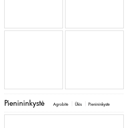
Pienininkystė
Agrobitė
Ūkis
Pienininkystė