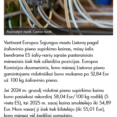
Asociatyvi nuotr. Canva nuotr.
Vertinant Europos Sąjungos mastu Lietuvą pagal
žaliavinio pieno supirkimo kainas, mūsų šalis
bendrame ES šalių-narių sąraše pastaraisiais
mėnesiais šiek tiek užleidžia pozicijas. Europos
Komisijos duomenimis, kovo mėnesį Lietuvos pieno
gamintojams vidutiniškai buvo mokama po 52,84 Eur
už 100 kg žaliavinio pieno.
Jei 2024 m. gruodį vidutinė pieno supirkimo kaina
buvo pasiekusi rekordinį 58,04 Eur/100 kg rodiklį (5
vieta ES), tai 2025 m. sausį kaina smuktelėjo iki 54,89
Eur. Nors vasarį ji šiek tiek kilstelėjo (iki 55,01 Eur),
kovo mėnesį vėl ženkliai sumažėjo.