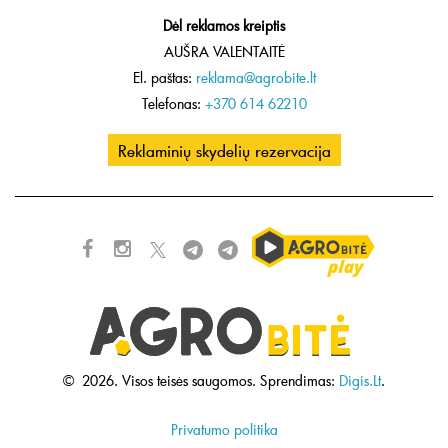
Dėl reklamos kreiptis
AUŠRA VALENTAITĖ
El. paštas:
reklama@agrobite.lt
Telefonas:
+370 614 62210
Reklaminių skydelių rezervacija
©
2026.
Visos teisės saugomos.
Sprendimas:
Digis.Lt
.
Privatumo politika