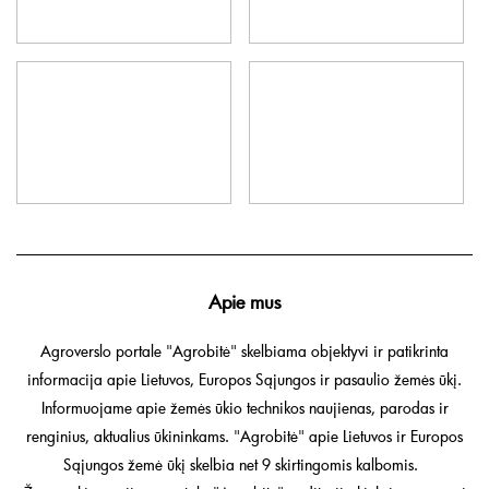
Apie mus
Agroverslo portale "Agrobitė" skelbiama objektyvi ir patikrinta
informacija apie Lietuvos, Europos Sąjungos ir pasaulio žemės ūkį.
Informuojame apie žemės ūkio technikos naujienas, parodas ir
renginius, aktualius ūkininkams. "Agrobitė" apie Lietuvos ir Europos
Sąjungos žemė ūkį skelbia net 9 skirtingomis kalbomis.