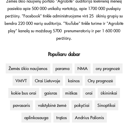
Žemės ūkio naujienų portalo "Agrobitė" auditorija kiekvieną mėnesį
pasiekia apie 500 000 unikalių vartotojų, apie 1700 000 puslapių
peržiūrų. "Facebook" tinkle administruojame virš 25 ūkinių grupių su
bendra 220 000 narių auditorija. "YouTube" tinkle turime ir "Agrobitė
play" kanalą su maždaug 5700 prenumeratorių ir per 1 600 000
peržiūrų.
Populiaru dabar
Žemės ūkio naujienos
parama
NMA
orų prognozė
VMVT
Orai Lietuvoje
kainos
Orų prognozė
kokie bus orai
gaisras
miškas
orai
ūkininkai
pavasaris
valstybinė žemė
pokyčiai
Sinoptikai
aplinkosauga
trąšos
Andrius Palionis