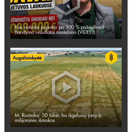
Kas nutinka pupoms po 100 % pažeidimo?
Bandymo rezultatai nustebino (VIDEO)
Augalininkystė
M. Rusteika: 50 tūkst. ha išgulusių javų ir
milijoninės išmokos