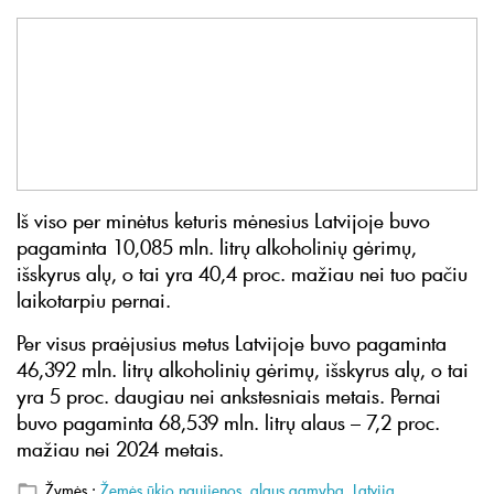
Iš viso per minėtus keturis mėnesius Latvijoje buvo
pagaminta 10,085 mln. litrų alkoholinių gėrimų,
išskyrus alų, o tai yra 40,4 proc. mažiau nei tuo pačiu
laikotarpiu pernai.
Per visus praėjusius metus Latvijoje buvo pagaminta
46,392 mln. litrų alkoholinių gėrimų, išskyrus alų, o tai
yra 5 proc. daugiau nei ankstesniais metais. Pernai
buvo pagaminta 68,539 mln. litrų alaus – 7,2 proc.
mažiau nei 2024 metais.
Žymės :
Žemės ūkio naujienos
,
alaus gamyba
,
Latvija
.