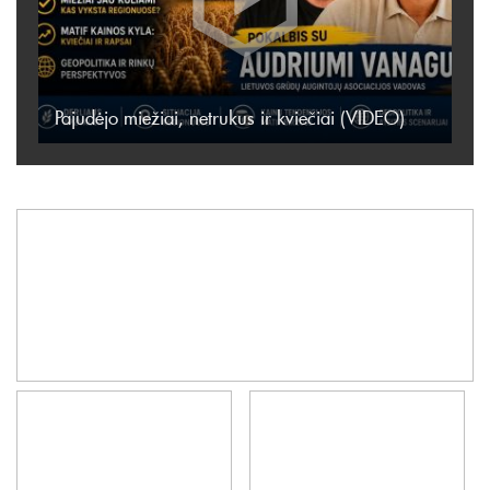
Pajudėjo miežiai, netrukus ir kviečiai (VIDEO)