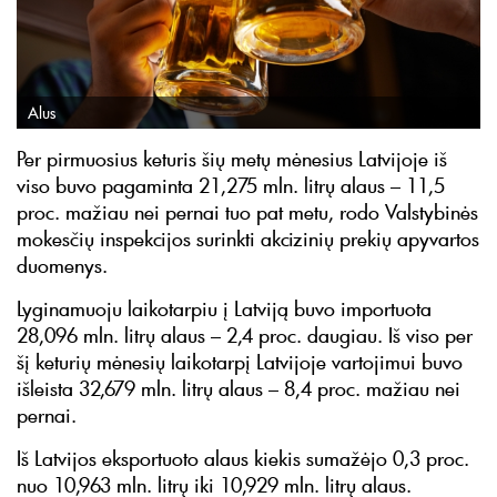
Alus
Per pirmuosius keturis šių metų mėnesius Latvijoje iš
viso buvo pagaminta 21,275 mln. litrų alaus – 11,5
proc. mažiau nei pernai tuo pat metu, rodo Valstybinės
mokesčių inspekcijos surinkti akcizinių prekių apyvartos
duomenys.
Lyginamuoju laikotarpiu į Latviją buvo importuota
28,096 mln. litrų alaus – 2,4 proc. daugiau. Iš viso per
šį keturių mėnesių laikotarpį Latvijoje vartojimui buvo
išleista 32,679 mln. litrų alaus – 8,4 proc. mažiau nei
pernai.
Iš Latvijos eksportuoto alaus kiekis sumažėjo 0,3 proc.
nuo 10,963 mln. litrų iki 10,929 mln. litrų alaus.