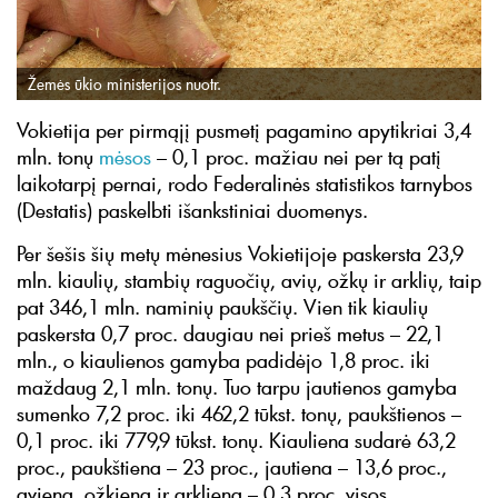
Žemės ūkio ministerijos nuotr.
Vokietija per pirmąjį pusmetį pagamino apytikriai 3,4
mln. tonų
mėsos
– 0,1 proc. mažiau nei per tą patį
laikotarpį pernai, rodo Federalinės statistikos tarnybos
(Destatis) paskelbti išankstiniai duomenys.
Per šešis šių metų mėnesius Vokietijoje paskersta 23,9
mln. kiaulių, stambių raguočių, avių, ožkų ir arklių, taip
pat 346,1 mln. naminių paukščių. Vien tik kiaulių
paskersta 0,7 proc. daugiau nei prieš metus – 22,1
mln., o kiaulienos gamyba padidėjo 1,8 proc. iki
maždaug 2,1 mln. tonų. Tuo tarpu jautienos gamyba
sumenko 7,2 proc. iki 462,2 tūkst. tonų, paukštienos –
0,1 proc. iki 779,9 tūkst. tonų. Kiauliena sudarė 63,2
proc., paukštiena – 23 proc., jautiena – 13,6 proc.,
aviena, ožkiena ir arkliena – 0,3 proc. visos