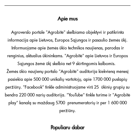
Apie mus
Agroverslo portale "Agrobitė" skelbiama objektyvi ir patikrinta
informacija apie Lietuvos, Europos Sąjungos ir pasaulio žemės ūkį.
Informuojame apie žemės ūkio technikos naujienas, parodas ir
renginius, aktualius ūkininkams. "Agrobitė" apie Lietuvos ir Europos
Sąjungos žemė ūkį skelbia net 9 skirtingomis kalbomis.
Žemės ūkio naujienų portalo "Agrobitė" auditorija kiekvieną mėnesį
pasiekia apie 500 000 unikalių vartotojų, apie 1700 000 puslapių
peržiūrų. "Facebook" tinkle administruojame virš 25 ūkinių grupių su
bendra 220 000 narių auditorija. "YouTube" tinkle turime ir "Agrobitė
play" kanalą su maždaug 5700 prenumeratorių ir per 1 600 000
peržiūrų.
Populiaru dabar