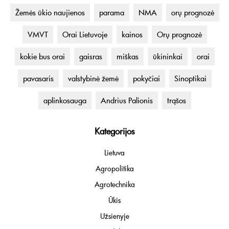
Žemės ūkio naujienos
parama
NMA
orų prognozė
VMVT
Orai Lietuvoje
kainos
Orų prognozė
kokie bus orai
gaisras
miškas
ūkininkai
orai
pavasaris
valstybinė žemė
pokyčiai
Sinoptikai
aplinkosauga
Andrius Palionis
trąšos
Kategorijos
Lietuva
Agropolitika
Agrotechnika
Ūkis
Užsienyje