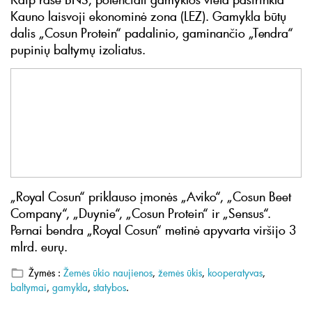
Kauno laisvoji ekonominė zona (LEZ). Gamykla būtų
dalis „Cosun Protein“ padalinio, gaminančio „Tendra“
pupinių baltymų izoliatus.
„Royal Cosun“ priklauso įmonės „Aviko“, „Cosun Beet
Company“, „Duynie“, „Cosun Protein“ ir „Sensus“.
Pernai bendra „Royal Cosun“ metinė apyvarta viršijo 3
mlrd. eurų.
Žymės :
Žemės ūkio naujienos
,
žemės ūkis
,
kooperatyvas
,
baltymai
,
gamykla
,
statybos
.