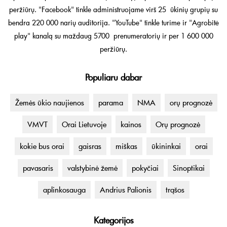
peržiūrų. "Facebook" tinkle administruojame virš 25 ūkinių grupių su
bendra 220 000 narių auditorija. "YouTube" tinkle turime ir "Agrobitė
play" kanalą su maždaug 5700 prenumeratorių ir per 1 600 000
peržiūrų.
Populiaru dabar
Žemės ūkio naujienos
parama
NMA
orų prognozė
VMVT
Orai Lietuvoje
kainos
Orų prognozė
kokie bus orai
gaisras
miškas
ūkininkai
orai
pavasaris
valstybinė žemė
pokyčiai
Sinoptikai
aplinkosauga
Andrius Palionis
trąšos
Kategorijos