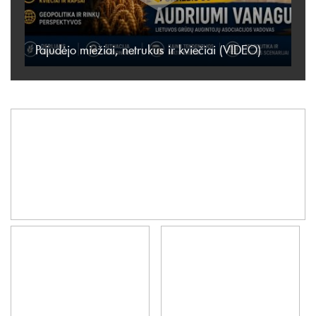
Pajudėjo miežiai, netrukus ir kviečiai (VIDEO)