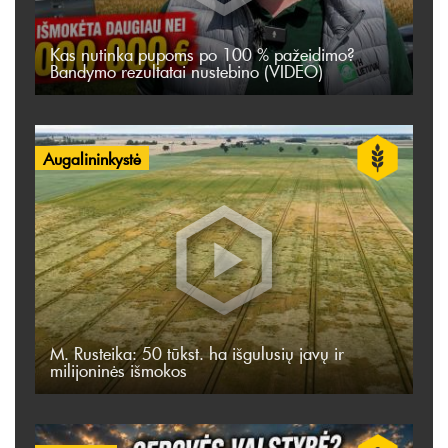
Kas nutinka pupoms po 100 % pažeidimo?
Bandymo rezultatai nustebino (VIDEO)
Augalininkystė
M. Rusteika: 50 tūkst. ha išgulusių javų ir
milijoninės išmokos