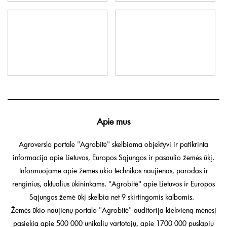
Apie mus
Agroverslo portale "Agrobitė" skelbiama objektyvi ir patikrinta
informacija apie Lietuvos, Europos Sąjungos ir pasaulio žemės ūkį.
Informuojame apie žemės ūkio technikos naujienas, parodas ir
renginius, aktualius ūkininkams. "Agrobitė" apie Lietuvos ir Europos
Sąjungos žemė ūkį skelbia net 9 skirtingomis kalbomis.
Žemės ūkio naujienų portalo "Agrobitė" auditorija kiekvieną mėnesį
pasiekia apie 500 000 unikalių vartotojų, apie 1700 000 puslapių