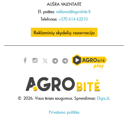
AUŠRA VALENTAITĖ
El. paštas:
reklama@agrobite.lt
Telefonas:
+370 614 62210
Reklaminių skydelių rezervacija
©
2026.
Visos teisės saugomos.
Sprendimas:
Digis.Lt
.
Privatumo politika