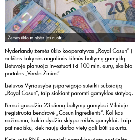
Žemės ūkio ministerijos nuotr.
Nyderlandų žemės ūkio kooperatyvas „Royal Cosun“ į
aukštos kokybės augalinės kilmės baltymų gamyklą
Lietuvoje planuoja investuoti iki 100 mln. eurų, skelbia
portalas „Verslo Žinios“.
Lietuvos Vyriausybė įsipareigojo suteikti subsidiją
„Royal Cosun“, taip siekiant paremti gamyklos statybą.
Pernai gruodžio 23 dieną baltymų gamybai Vilniuje
įregistruota bendrovė „Cosun Ingredients“. Kol kas
nežinoma, kokio dydžio sklypo reikės gamyklai. Taip
pat neaišku, kiek naujų darbo vietų gali būti sukurta.
Kaip rašė BNS, potenciali gamyklos vieta pasirinkta