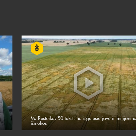
M. Rusteika: 50 tūkst. ha išgulusių javų ir milijonin
išmokos