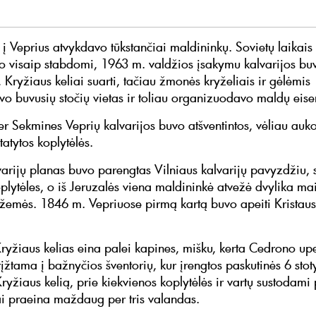
į Veprius atvykdavo tūkstančiai maldininkų. Sovietų laikais 
o visaip stabdomi, 1963 m. valdžios įsakymu kalvarijos bu
 Kryžiaus keliai suarti, tačiau žmonės kryželiais ir gėlėmis
 buvusių stočių vietas ir toliau organizuodavo maldų eise
r Sekmines Veprių kalvarijos buvo atšventintos, vėliau auko
tatytos koplytėlės.
varijų planas buvo parengtas Vilniaus kalvarijų pavyzdžiu, s
oplytėles, o iš Jeruzalės viena maldininkė atvežė dvylika mai
 žemės. 1846 m. Vepriuose pirmą kartą buvo apeiti Kristaus
Kryžiaus kelias eina palei kapines, mišku, kerta Cedrono upe
įžtama į bažnyčios šventorių, kur įrengtos paskutinės 6 stot
ryžiaus kelią, prie kiekvienos koplytėlės ir vartų sustodami 
i praeina maždaug per tris valandas.