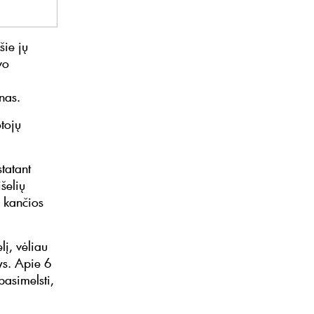
šie jų
vo
nas.
tojų
tatant
šelių
 kančios
lį, vėliau
ys. Apie 6
pasimelsti,