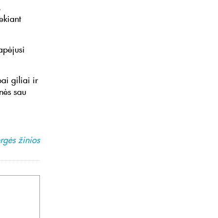
.
ekiant
apėjusi
i giliai ir
nės sau
gės žinios