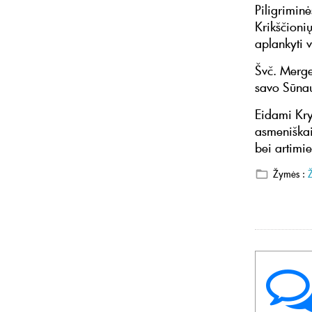
Piligriminė
Krikščionių
aplankyti v
Švč. Merge
savo Sūnau
Eidami Kryž
asmeniškai
bei artimi
Žymės :