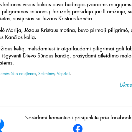
s kelionės visais laikais buvo būdingos įvairioms religijoms
 piligriminės kelionės į Jeruzalę prasidėjo jau II amžiuje, si
ietas, susijusias su Jėzaus Kristaus kančia.
lė Marija, Jėzaus Kristaus motina, buvo pirmoji piligrimė, 
s Kančios kelią.
iaus kelią, melsdamiesi ir atgailaudami piligrimai gali laba
 išgyventi Dievo Sūnaus kančią, prašydami atleidimo malo
esiems.
Žemės ūkio naujienos
,
Sekminės
,
Vepriai
.
Ukmer
Norėdami komentuoti prisijunkite prie facebook