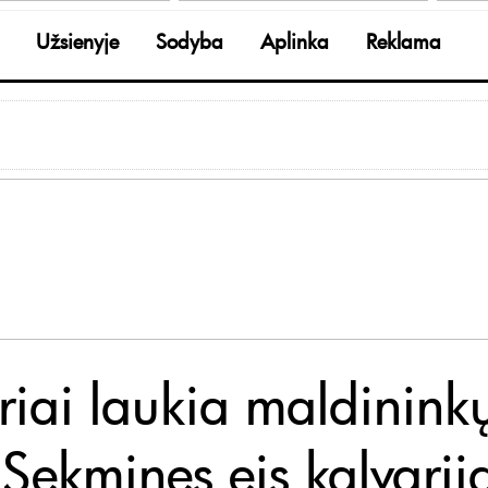
Užsienyje
Sodyba
Aplinka
Reklama
riai laukia maldinink
 Sekmines eis kalvarij