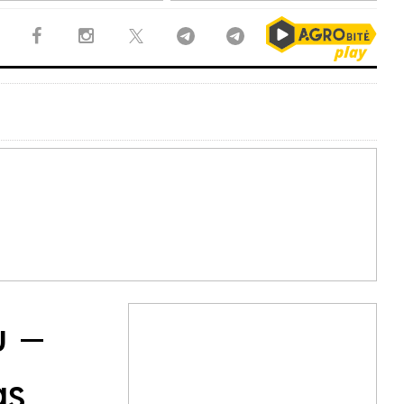
ų –
as