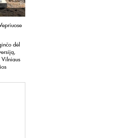
 Vepriuose
ginčo dėl
ersiją,
 Vilniaus
ios