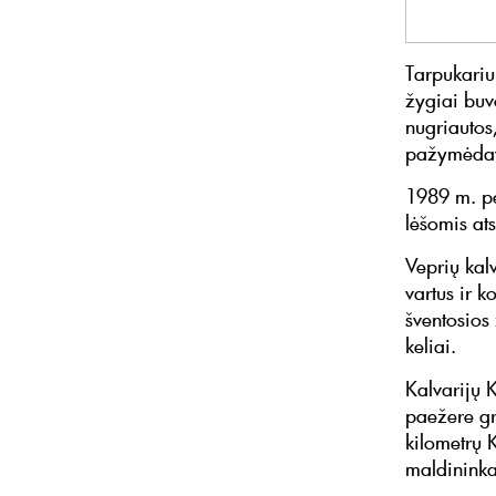
Tarpukariu 
žygiai buv
nugriautos,
pažymėdavo
1989 m. pe
lėšomis ats
Veprių kal
vartus ir k
šventosios
keliai.
Kalvarijų 
paežere gr
kilometrų K
maldininka