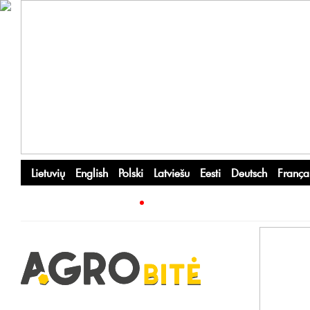
Lietuvių
English
Polski
Latviešu
Eesti
Deutsch
França