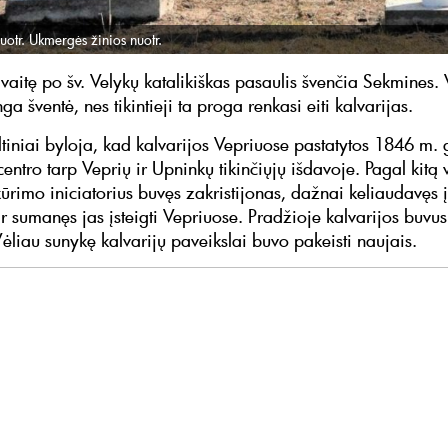
uotr. Ukmergės žinios nuotr.
avaitę po šv. Velykų katalikiškas pasaulis švenčia Sekmines.
nga šventė, nes tikintieji ta proga renkasi eiti kalvarijas.
altiniai byloja, kad kalvarijos Vepriuose pastatytos 1846 m. 
entro tarp Veprių ir Upninkų tikinčiųjų išdavoje. Pagal kitą v
kūrimo iniciatorius buvęs zakristijonas, dažnai keliaudavęs į
ir sumanęs jas įsteigti Vepriuose. Pradžioje kalvarijos buvus
ėliau sunykę kalvarijų paveikslai buvo pakeisti naujais.