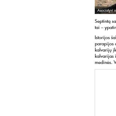
Asociatyvi n
Septintą s
tai – ypati
Istorijos š
parapijos c
kalvarijų į
kalvarijas 
medinės. V