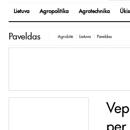
Lietuva
Agropolitika
Agrotechnika
Ūkis
Paveldas
Agrobitė
Lietuva
Paveldas
Vep
per