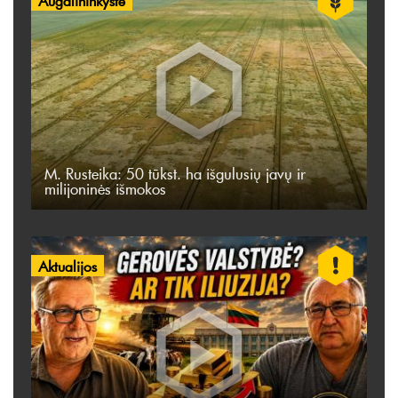
Augalininkystė
M. Rusteika: 50 tūkst. ha išgulusių javų ir
milijoninės išmokos
Aktualijos