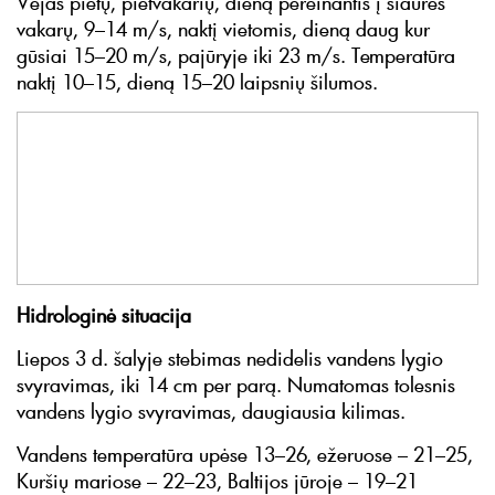
Vėjas pietų, pietvakarių, dieną pereinantis į šiaurės
vakarų, 9–14 m/s, naktį vietomis, dieną daug kur
gūsiai 15–20 m/s, pajūryje iki 23 m/s. Temperatūra
naktį 10–15, dieną 15–20 laipsnių šilumos.
Hidrologinė situacija
Liepos 3 d. šalyje stebimas nedidelis vandens lygio
svyravimas, iki 14 cm per parą. Numatomas tolesnis
vandens lygio svyravimas, daugiausia kilimas.
Vandens temperatūra upėse 13–26, ežeruose – 21–25,
Kuršių mariose – 22–23, Baltijos jūroje – 19–21