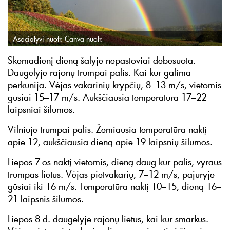
Asociatyvi nuotr. Canva nuotr.
Skemadienį dieną šalyje nepastoviai debesuota.
Daugelyje rajonų trumpai palis. Kai kur galima
perkūnija. Vėjas vakarinių krypčių, 8–13 m/s, vietomis
gūsiai 15–17 m/s. Aukščiausia temperatūra 17–22
laipsniai šilumos.
Vilniuje trumpai palis. Žemiausia temperatūra naktį
apie 12, aukščiausia dieną apie 19 laipsnių šilumos.
Liepos 7-os naktį vietomis, dieną daug kur palis, vyraus
trumpas lietus. Vėjas pietvakarių, 7–12 m/s, pajūryje
gūsiai iki 16 m/s. Temperatūra naktį 10–15, dieną 16–
21 laipsnis šilumos.
Liepos 8 d. daugelyje rajonų lietus, kai kur smarkus.