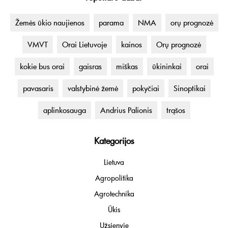
Žemės ūkio naujienos
parama
NMA
orų prognozė
VMVT
Orai Lietuvoje
kainos
Orų prognozė
kokie bus orai
gaisras
miškas
ūkininkai
orai
pavasaris
valstybinė žemė
pokyčiai
Sinoptikai
aplinkosauga
Andrius Palionis
trąšos
Kategorijos
Lietuva
Agropolitika
Agrotechnika
Ūkis
Užsienyje