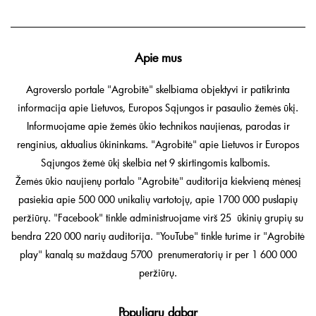
Apie mus
Agroverslo portale "Agrobitė" skelbiama objektyvi ir patikrinta
informacija apie Lietuvos, Europos Sąjungos ir pasaulio žemės ūkį.
Informuojame apie žemės ūkio technikos naujienas, parodas ir
renginius, aktualius ūkininkams. "Agrobitė" apie Lietuvos ir Europos
Sąjungos žemė ūkį skelbia net 9 skirtingomis kalbomis.
Žemės ūkio naujienų portalo "Agrobitė" auditorija kiekvieną mėnesį
pasiekia apie 500 000 unikalių vartotojų, apie 1700 000 puslapių
peržiūrų. "Facebook" tinkle administruojame virš 25 ūkinių grupių su
bendra 220 000 narių auditorija. "YouTube" tinkle turime ir "Agrobitė
play" kanalą su maždaug 5700 prenumeratorių ir per 1 600 000
peržiūrų.
Populiaru dabar