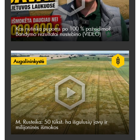
Kas nutinka pupoms po 100 % pažeidimo?
Bandymo rezultatai nustebino (VIDEO)
Augalininkystė
M. Rusteika: 50 tūkst. ha išgulusių javų ir
milijoninės išmokos