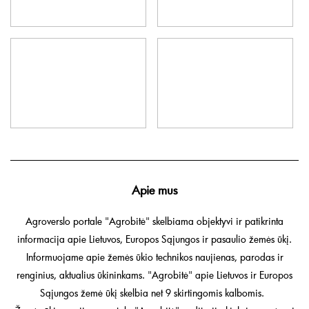
Apie mus
Agroverslo portale "Agrobitė" skelbiama objektyvi ir patikrinta
informacija apie Lietuvos, Europos Sąjungos ir pasaulio žemės ūkį.
Informuojame apie žemės ūkio technikos naujienas, parodas ir
renginius, aktualius ūkininkams. "Agrobitė" apie Lietuvos ir Europos
Sąjungos žemė ūkį skelbia net 9 skirtingomis kalbomis.