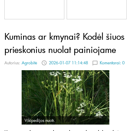
Kuminas ar kmynai? Kodėl šiuos
prieskonius nuolat painiojame
Autorius:
Agrobitė
2026-01-07 11:14:48
Komentarai:
0
Vikipedijos nuotr.