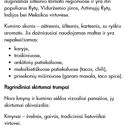
auginamas šiltesnio klimato regionuose ir yra itin
populiarus Rytų, Viduržemio jūros, Artimųjų Rytų,
Indijos bei Meksikos virtuvėse.
Kumino skonis – aštresnis, šiltesnis, kartesnis, su ryškiu
aromatu. Jis dažniausiai naudojamas maltas ir yra
nepakeičiamas:
karyje,
troškiniuose,
ankštinių patiekaluose,
meksikietiškuose patiekaluose (tacos, chili),
prieskonių mišiniuose (garam masala, taco spice).
Pagrindiniai skirtumai trumpai
Nors kmynų ir kumino sėklos vizualiai panašios, jų
skirtumai akivaizdūs:
Kmynai – švelnūs, gaivūs, tradiciniai lietuviškai
virtuvei.