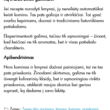
Jei recepte nurodyti kmynai, jų nereikėtų automatiškai
keisti kuminu. Tas pats galioja ir atvirkščiai. Tai ypač
svarbu kepiniams, duonai ir tradiciniams lietuviškiems
patiekalams.
Eksperimentuoti galima, tačiau tik sąmoningai – žinant,
kad keičiasi ne tik aromatas, bet ir visas patiekalo
charakteris.
Apibendrinimas
Nors kuminas ir kmynai dažnai painiojami, tai ne tas
pats prieskonis. Žinodami skirtumus, galime ne tik
išvengti kulinarinių klaidų, bet ir sąmoningiau rinktis
prieskonius, atskleisti naujus skonius bei geriau
suprasti, ką dedame į savo lėkštę.
Žymės :
Žemės ūkio naujienos
,
kmynas
,
kuminas
,
prieskoniai
.