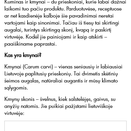
Kuminas ir kmynai – du prieskoniai, kurie labai dažnai
laikomi tuo pačiu produktu. Parduotuvėse, receptuose
ar net kasdienėje kalboje šie pavadinimai neretai
vartojami kaip sinonimai. Tačiau iš tiesų tai skirtingi
augalai, turintys skirtingą skonį, kvapą ir paskirtį
virtuvėje. Kodėl jie painiojami ir kaip atskirti –
paaiškiname paprastai.
Kas yra kmynai?
Kmynai (Carum carvi) – vienas seniausių ir labiausiai
Lietuvoje paplitusių prieskonių. Tai dvimetis skėtinių
šeimos augalas, natūraliai augantis ir mūsų klimato
sąlygomis.
Kmynų skonis – švelnus, kiek salstelėjęs, gaivus, su
anyžių natomis. Jie puikiai pažįstami lietuviškoje
virtuvėje: