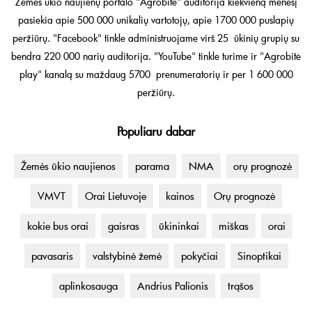
Žemės ūkio naujienų portalo "Agrobitė" auditorija kiekvieną mėnesį
pasiekia apie 500 000 unikalių vartotojų, apie 1700 000 puslapių
peržiūrų. "Facebook" tinkle administruojame virš 25 ūkinių grupių su
bendra 220 000 narių auditorija. "YouTube" tinkle turime ir "Agrobitė
play" kanalą su maždaug 5700 prenumeratorių ir per 1 600 000
peržiūrų.
Populiaru dabar
Žemės ūkio naujienos
parama
NMA
orų prognozė
VMVT
Orai Lietuvoje
kainos
Orų prognozė
kokie bus orai
gaisras
ūkininkai
miškas
orai
pavasaris
valstybinė žemė
pokyčiai
Sinoptikai
aplinkosauga
Andrius Palionis
trąšos