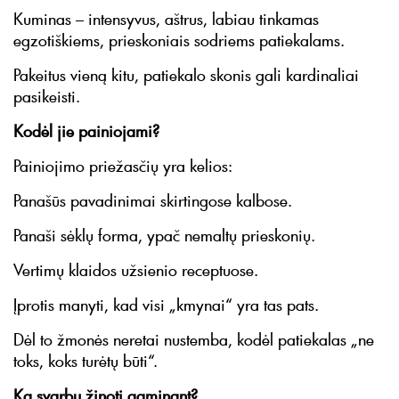
Kuminas – intensyvus, aštrus, labiau tinkamas
egzotiškiems, prieskoniais sodriems patiekalams.
Pakeitus vieną kitu, patiekalo skonis gali kardinaliai
pasikeisti.
Kodėl jie painiojami?
Painiojimo priežasčių yra kelios:
Panašūs pavadinimai skirtingose kalbose.
Panaši sėklų forma, ypač nemaltų prieskonių.
Vertimų klaidos užsienio receptuose.
Įprotis manyti, kad visi „kmynai“ yra tas pats.
Dėl to žmonės neretai nustemba, kodėl patiekalas „ne
toks, koks turėtų būti“.
Ką svarbu žinoti gaminant?