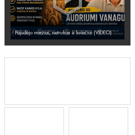
Pajudėjo miežiai, netrukus ir kviečiai (VIDEO)