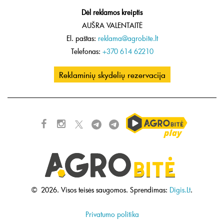
Dėl reklamos kreiptis
AUŠRA VALENTAITĖ
El. paštas:
reklama@agrobite.lt
Telefonas:
+370 614 62210
Reklaminių skydelių rezervacija
©
2026.
Visos teisės saugomos.
Sprendimas:
Digis.Lt
.
Privatumo politika