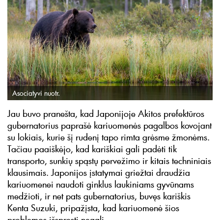
Asociatyvi nuotr.
Jau buvo pranešta, kad Japonijoje Akitos prefektūros
gubernatorius paprašė kariuomenės pagalbos kovojant
su lokiais, kurie šį rudenį tapo rimta grėsme žmonėms.
Tačiau paaiškėjo, kad kariškiai gali padėti tik
transporto, sunkių spąstų pervežimo ir kitais techniniais
klausimais. Japonijos įstatymai griežtai draudžia
kariuomenei naudoti ginklus laukiniams gyvūnams
medžioti, ir net pats gubernatorius, buvęs kariškis
Kenta Suzuki, pripažįsta, kad kariuomenė šios
problemos išspręsti negali.