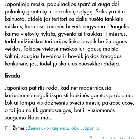
Japonijoje meškų populiacijos sparčiai auga dėl
palankių gamtinių ir socialinių sąlygų. Šalis yra itin
kalnuota, didelė jos teritorijos dalis nusėta tankiais
miškais, kuriuose žmonės beveik negyvena. Daugelis
kaimo vietovių nyksta, gyventojai traukiasi į miestus,
todėl milžiniškos teritorijos lieka beveik be žmogaus
veiklos. Tokiose vietose meškos turi gausų maisto
šaltinį, saugias buveines ir beveik jokios žmogaus
konkurencijos, todėl jų skaičius nuosekliai didėja.
Išvada
Japonijos patirtis rodo, kad net moderniausia
kariuomenė negali išspręsti laukinės gamtos problemų.
Lokiai tampa vis dažnesniu svečiu miestų pakraščiuose,
o tai jau ne tik gamtosaugos, bet ir visuomenės
saugumo klausimas.
Žymės :
Žemės ūkio naujienos
,
lokiai
,
Japonija
.