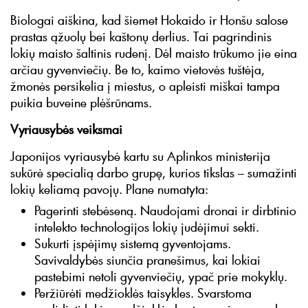
Biologai aiškina, kad šiemet Hokaido ir Honšu salose
prastas ąžuolų bei kaštonų derlius. Tai pagrindinis
lokių maisto šaltinis rudenį. Dėl maisto trūkumo jie eina
arčiau gyvenviečių. Be to, kaimo vietovės tuštėja,
žmonės persikelia į miestus, o apleisti miškai tampa
puikia buveine plėšrūnams.
Vyriausybės veiksmai
Japonijos vyriausybė kartu su Aplinkos ministerija
sukūrė specialią darbo grupę, kurios tikslas – sumažinti
lokių keliamą pavojų. Plane numatyta:
Pagerinti stebėseną. Naudojami dronai ir dirbtinio
intelekto technologijos lokių judėjimui sekti.
Sukurti įspėjimų sistemą gyventojams.
Savivaldybės siunčia pranešimus, kai lokiai
pastebimi netoli gyvenviečių, ypač prie mokyklų.
Peržiūrėti medžioklės taisykles. Svarstoma