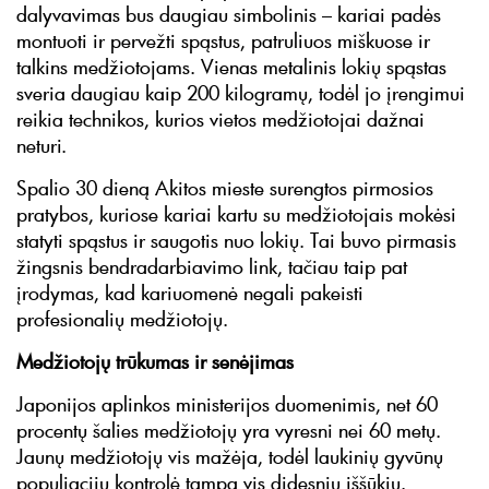
dalyvavimas bus daugiau simbolinis – kariai padės
montuoti ir pervežti spąstus, patruliuos miškuose ir
talkins medžiotojams. Vienas metalinis lokių spąstas
sveria daugiau kaip 200 kilogramų, todėl jo įrengimui
reikia technikos, kurios vietos medžiotojai dažnai
neturi.
Spalio 30 dieną Akitos mieste surengtos pirmosios
pratybos, kuriose kariai kartu su medžiotojais mokėsi
statyti spąstus ir saugotis nuo lokių. Tai buvo pirmasis
žingsnis bendradarbiavimo link, tačiau taip pat
įrodymas, kad kariuomenė negali pakeisti
profesionalių medžiotojų.
Medžiotojų trūkumas ir senėjimas
Japonijos aplinkos ministerijos duomenimis, net 60
procentų šalies medžiotojų yra vyresni nei 60 metų.
Jaunų medžiotojų vis mažėja, todėl laukinių gyvūnų
populiacijų kontrolė tampa vis didesniu iššūkiu.