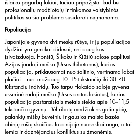
išlaiko pagarbą lokiui, tačiau pripažįsta, kad be
profesionalių medžiotojų ir tinkamos valstybinės
politikos su šia problema susidoroti neįmanoma.
Populiacija
Japonijoje gyvena dvi meškų rūšys, ir jų populiacijos
dydžiai yra gerokai didesni, nei daug kas
įsivaizduoja. Honšiū, Šikoku ir Kiūšiū salose paplitusi
Azijos juodoji meška (Ursus thibetanus), kurios
populiacija, priklausomai nuo šaltinio, vertinama labai
plačiai – nuo maždaug 10–15 tūkstančių iki 30–40
tūkstančių individų. Tuo tarpu Hokaido saloje gyvena
ussūrinė rudoji meška (Ursus arctos lasiotus), kurios
populiacija pastaraisiais metais siekia apie 10–11,5
tūkstančio gyvūnų. Dėl ribotų medžioklės galimybių,
palankių miškų buveinių ir gausios maisto bazės
abiejų rūšių skaičius Japonijoje nuosekliai auga, o tai
lemia ir dažnėjančius konfliktus su žmonėmis.