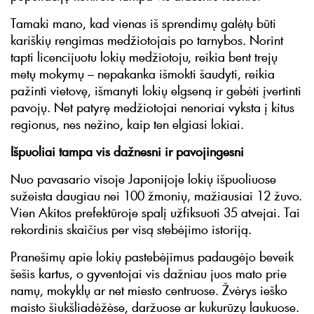
Tamaki mano, kad vienas iš sprendimų galėtų būti
kariškių rengimas medžiotojais po tarnybos. Norint
tapti licencijuotu lokių medžiotoju, reikia bent trejų
metų mokymų – nepakanka išmokti šaudyti, reikia
pažinti vietovę, išmanyti lokių elgseną ir gebėti įvertinti
pavojų. Net patyrę medžiotojai nenoriai vyksta į kitus
regionus, nes nežino, kaip ten elgiasi lokiai.
Išpuoliai tampa vis dažnesni ir pavojingesni
Nuo pavasario visoje Japonijoje lokių išpuoliuose
sužeista daugiau nei 100 žmonių, mažiausiai 12 žuvo.
Vien Akitos prefektūroje spalį užfiksuoti 35 atvejai. Tai
rekordinis skaičius per visą stebėjimo istoriją.
Pranešimų apie lokių pastebėjimus padaugėjo beveik
šešis kartus, o gyventojai vis dažniau juos mato prie
namų, mokyklų ar net miesto centruose. Žvėrys ieško
maisto šiukšliadėžėse, daržuose ar kukurūzų laukuose.