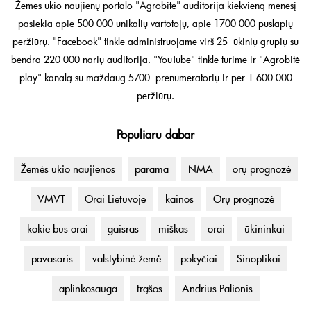
Žemės ūkio naujienų portalo "Agrobitė" auditorija kiekvieną mėnesį
pasiekia apie 500 000 unikalių vartotojų, apie 1700 000 puslapių
peržiūrų. "Facebook" tinkle administruojame virš 25 ūkinių grupių su
bendra 220 000 narių auditorija. "YouTube" tinkle turime ir "Agrobitė
play" kanalą su maždaug 5700 prenumeratorių ir per 1 600 000
peržiūrų.
Populiaru dabar
Žemės ūkio naujienos
parama
NMA
orų prognozė
VMVT
Orai Lietuvoje
kainos
Orų prognozė
kokie bus orai
gaisras
miškas
orai
ūkininkai
pavasaris
valstybinė žemė
pokyčiai
Sinoptikai
aplinkosauga
trąšos
Andrius Palionis