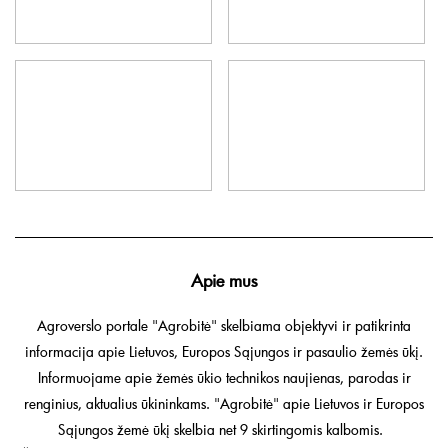
Apie mus
Agroverslo portale "Agrobitė" skelbiama objektyvi ir patikrinta
informacija apie Lietuvos, Europos Sąjungos ir pasaulio žemės ūkį.
Informuojame apie žemės ūkio technikos naujienas, parodas ir
renginius, aktualius ūkininkams. "Agrobitė" apie Lietuvos ir Europos
Sąjungos žemė ūkį skelbia net 9 skirtingomis kalbomis.