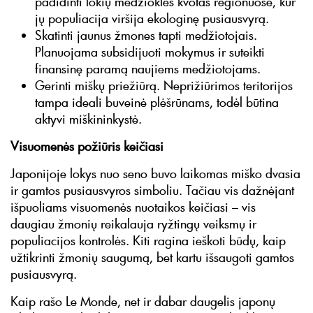
padidinti lokių medžioklės kvotas regionuose, kur
jų populiacija viršija ekologinę pusiausvyrą.
Skatinti jaunus žmones tapti medžiotojais.
Planuojama subsidijuoti mokymus ir suteikti
finansinę paramą naujiems medžiotojams.
Gerinti miškų priežiūrą. Neprižiūrimos teritorijos
tampa ideali buveinė plėšrūnams, todėl būtina
aktyvi miškininkystė.
Visuomenės požiūris keičiasi
Japonijoje lokys nuo seno buvo laikomas miško dvasia
ir gamtos pusiausvyros simboliu. Tačiau vis dažnėjant
išpuoliams visuomenės nuotaikos keičiasi – vis
daugiau žmonių reikalauja ryžtingų veiksmų ir
populiacijos kontrolės. Kiti ragina ieškoti būdų, kaip
užtikrinti žmonių saugumą, bet kartu išsaugoti gamtos
pusiausvyrą.
Kaip rašo Le Monde, net ir dabar daugelis japonų