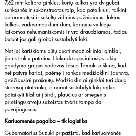
7,62 mm kalibro ginklus, kurių kulkos yra dvigubai
sunkesnės ir sukonstruotos taip, kad pataikius į taikinį
deformuotųsi ir sukeltų vidinius pažeidimus. Tokios
kulkos, vadinamos dum-dum, karinėje veikloje
laikomos nehumaniškomis ir yra draudžiamos, tačiau
būtent jos gali greitai sustabdyti lokį.
Net jei kariškiams būtų duoti medžiokliniai ginklai,
jiems trūktų patirties. Hokaido specialiosios lokių
gaudymo grupės vadovas Jasuo Tamaki aiškina, kad
net patyrę kariai, paėmę į rankas medžioklinį šautuvą,
greičiausiai prašautų. Medžiokliniai ginklai turi daug
stipresnį atatranką, o norint sustabdyti lokį reikia
pataikyti tiksliai į širdį, plaučius ar smegenis –
priešingu atveju sužeistas žvėris tampa dar
pavojingesnis.
Kariuomenės pagalba – tik logistika
Gubernatorius Suzuki pripažįsta, kad kariuomenės