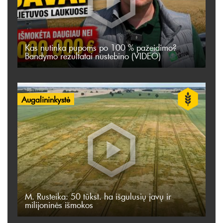
Kas nutinka pupoms po 100 % pažeidimo?
Bandymo rezultatai nustebino (VIDEO)
Augalininkystė
M. Rusteika: 50 tūkst. ha išgulusių javų ir
milijoninės išmokos