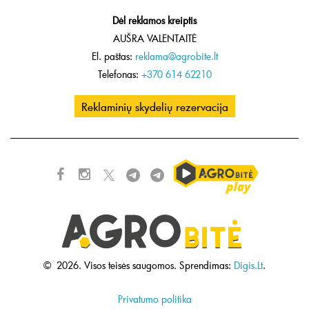
Dėl reklamos kreiptis
AUŠRA VALENTAITĖ
El. paštas:
reklama@agrobite.lt
Telefonas:
+370 614 62210
Reklaminių skydelių rezervacija
©
2026.
Visos teisės saugomos.
Sprendimas:
Digis.Lt
.
Privatumo politika