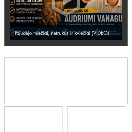
Pajudėjo miežiai, netrukus ir kviečiai (VIDEO)