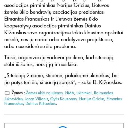
asociacijos pirmininkas Nerijus Gricius, Lietuvos
žemės ūkio bendrovių asociacijos prezidentas
Eimantas Pranauskas ir Lietuvos žemės ūkio
kooperatyvų asociacijos pirmininkas Dainius
Kižauskas savo organizacijose tokio klausimo apskritai
nekėlė, nes jų nariai arba nedalyvavo projektuose,
arba nesusidūrė su šia problema.
Tiesa, organizacijų vadovai patikino, kad situaciją
stebi iš šalies, nors į ją ir nesikiša.
„Situaciją žinome, stebime, palaikome ūkininkus, bet
jie patys turi šią situaciją spręsti“, – sakė D. Kižauskas.
Žymės :
Žemės ūkio naujienos
,
NMA
,
ūkininkai
,
Raimundas
Juknevičius
,
Jonas Vilionis
,
Gytis Kauzonas
,
Nerijus Gricius
,
Eimantas
Pranauskas
,
Dainius Kižauskas
.