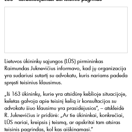
Lietuvos ūkininkų sąjungos (LŪS) pirmininkas
Raimundas Juknevičius informavo, kad jų organizacija
yra sudariusi sutartį su advokatu, kuris nariams padeda
spręsti teisinius klausimus.
„Iš 163 ūkininkų, kurie yra atsidūrę keblioje situacijoje,
keletas galvoja apie teisinį kelią ir konsultacijos su
advokatu šiuo klausimu yra prasidėjusios“, – atskleidė
R. Juknevičius ir pridūrė: „Ar tie ūkininkai, konkrečiai,
LŪS nariai, kreipsis į teismą, ar apskritai tam atsiras
teisinis pagrindas, kol kas aiškinamasi.“