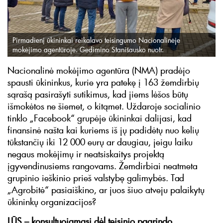
Pirmadienį ūkininkai reikalavo teisingumo Nacionalinėje
mokėjimo agentūroje. Gedimino Stanišausko nuotr.
Nacionalinė mokėjimo agentūra (NMA) pradėjo
spausti ūkininkus, kurie yra patekę į 163 žemdirbių
sąrašą pasirašyti sutikimus, kad jiems lėšos būtų
išmokėtos ne šiemet, o kitąmet. Uždaroje socialinio
tinklo „Facebook“ grupėje ūkininkai dalijasi, kad
finansinė našta kai kuriems iš jų padidėtų nuo kelių
tūkstančių iki 12 000 eurų ar daugiau, jeigu laiku
negaus mokėjimų ir neatsiskaitys projektą
įgyvendinusiems rangovams. Žemdirbiai neatmeta
grupinio ieškinio prieš valstybę galimybės. Tad
„Agrobitė“ pasiaiškino, ar juos šiuo atveju palaikytų
ūkininkų organizacijos?
LŪS – konsultuojamasi dėl teisinio pagrindo