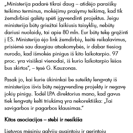
„Ministerija padarė tikrai daug – atidėjo paraiškų
teikimo terminus, mokėjimų prašymų teikimą, kad tik
žemdirbiai galėtų spėti įgyvendinti projektus. Jeigu
ministerija būtų griežtai laikiusis taisyklių, nebūtų
dariusi nuolaidų, tai apie 80 mln. Eur būtų tekę grąžinti
į ES. Ministerija ėjo link žemdirbių, keitė reikalavimus,
prisiėmė sau daugiau atsakomybės, ir dabar tiesiog
nurodo, kad išmokės pinigus iš kito laikotarpio. 97
proc. yra visiškai vienodai, iš kurio laikotarpio lėšos
bus skirtos“, – tęsė G. Kauzonas.
Pasak jo, kai kurie ūkininkai be suteiktų lengvatų iš
ministerijos išvis būtų neįgyvendinę projektų ir negavę
jokių pinigų. Todėl LPA direktorius mano, kad gavus
tiek lengvatų kelti triukšmą yra nekorektiška: „Tai
savigarbos ir pagarbos klausimas.“
Kitos asociacijos – stebi ir nesikiša
Lietuvos mėsinių galvijų augintojų ir gerintojų