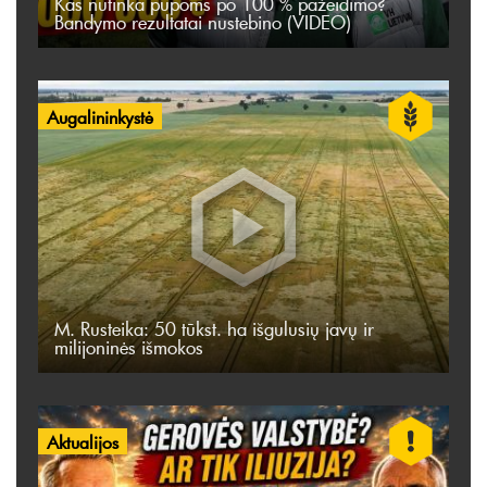
Kas nutinka pupoms po 100 % pažeidimo?
Bandymo rezultatai nustebino (VIDEO)
Augalininkystė
M. Rusteika: 50 tūkst. ha išgulusių javų ir
milijoninės išmokos
Aktualijos