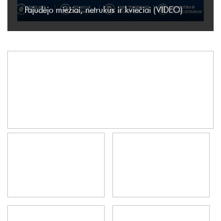
Pajudėjo miežiai, netrukus ir kviečiai (VIDEO)