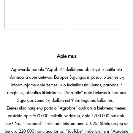
Apie mus
Agroverslo portale "Agrobitė" skelbiama objektyvi ir patikrinta
informacija apie Lietuvos, Europos Sąjungos ir pasaulio žemės ūkį.
Informuojame apie žemės ūkio technikos naujienas, parodas ir
renginius, aktualius ūkininkams. "Agrobitė" apie Lietuvos ir Europos
Sąjungos žemė ūkį skelbia net 9 skirtingomis kalbomis.
Žemės ūkio naujienų portalo "Agrobitė" auditorija kiekvieną mėnesį
pasiekia apie 500 000 unikalių vartotojų, apie 1700 000 puslapių
peržiūrų. "Facebook" tinkle administruojame virš 25 ūkinių grupių su
bendra 220 000 narių auditorija. "YouTube" tinkle turime ir "Agrobitė