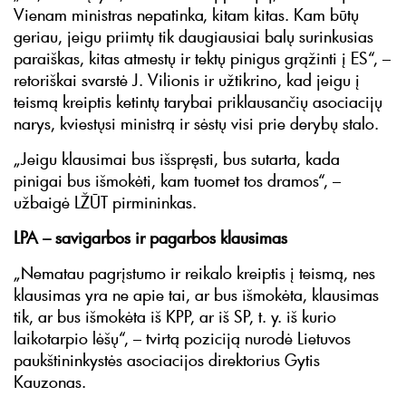
Vienam ministras nepatinka, kitam kitas. Kam būtų
geriau, jeigu priimtų tik daugiausiai balų surinkusias
paraiškas, kitas atmestų ir tektų pinigus grąžinti į ES“, –
retoriškai svarstė J. Vilionis ir užtikrino, kad jeigu į
teismą kreiptis ketintų tarybai priklausančių asociacijų
narys, kviestųsi ministrą ir sėstų visi prie derybų stalo.
„Jeigu klausimai bus išspręsti, bus sutarta, kada
pinigai bus išmokėti, kam tuomet tos dramos“, –
užbaigė LŽŪT pirmininkas.
LPA – savigarbos ir pagarbos klausimas
„Nematau pagrįstumo ir reikalo kreiptis į teismą, nes
klausimas yra ne apie tai, ar bus išmokėta, klausimas
tik, ar bus išmokėta iš KPP, ar iš SP, t. y. iš kurio
laikotarpio lėšų“, – tvirtą poziciją nurodė Lietuvos
paukštininkystės asociacijos direktorius Gytis
Kauzonas.