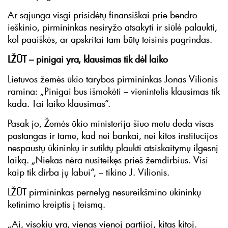
Ar sąjunga visgi prisidėtų finansiškai prie bendro
ieškinio, pirmininkas nesiryžo atsakyti ir siūlė palaukti,
kol paaiškės, ar apskritai tam būtų teisinis pagrindas.
LŽŪT – pinigai yra, klausimas tik dėl laiko
Lietuvos žemės ūkio tarybos pirmininkas Jonas Vilionis
ramina: „Pinigai bus išmokėti – vienintelis klausimas tik
kada. Tai laiko klausimas“.
Pasak jo, Žemės ūkio ministerija šiuo metu deda visas
pastangas ir tame, kad nei bankai, nei kitos institucijos
nespaustų ūkininkų ir sutiktų plaukti atsiskaitymų ilgesnį
laiką. „Niekas nėra nusiteikęs prieš žemdirbius. Visi
kaip tik dirba jų labui“, – tikino J. Vilionis.
LŽŪT pirmininkas pernelyg nesureikšmino ūkininkų
ketinimo kreiptis į teismą.
„Ai, visokių yra, vienas vienoj partijoj, kitas kitoj.