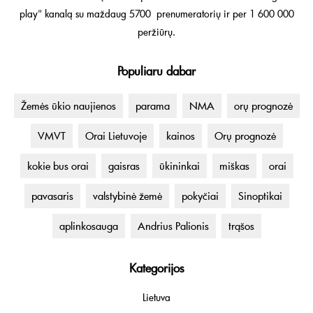
play" kanalą su maždaug 5700 prenumeratorių ir per 1 600 000
peržiūrų.
Populiaru dabar
Žemės ūkio naujienos
parama
NMA
orų prognozė
VMVT
Orai Lietuvoje
kainos
Orų prognozė
kokie bus orai
gaisras
ūkininkai
miškas
orai
pavasaris
valstybinė žemė
pokyčiai
Sinoptikai
aplinkosauga
Andrius Palionis
trąšos
Kategorijos
Lietuva