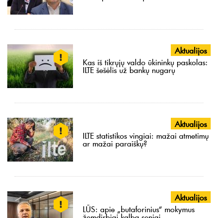
Aktualijos
Kas iš tikrųjų valdo ūkininkų paskolas:
ILTE šešėlis už bankų nugarų
Aktualijos
ILTE statistikos vingiai: mažai atmetimų
ar mažai paraiškų?
Aktualijos
LŪS: apie „butaforinius“ mokymus
žemdirbiai kalba seniai