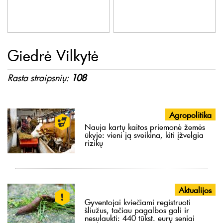
Giedrė Vilkytė
Rasta straipsnių:
108
Agropolitika
Nauja kartų kaitos priemonė žemės
ūkyje: vieni ją sveikina, kiti įžvelgia
rizikų
Aktualijos
Gyventojai kviečiami registruoti
šliužus, tačiau pagalbos gali ir
nesulaukti: 440 tūkst. eurų seniai