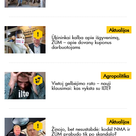
Aktualijos
Ūkininkai kalba apie išgyvenimą,
ŽŪM – apie dovanų kuponus
darbuotojams
Agropolitika
Vietoj gelbėjimo rato – nauji
klausimai: kas vyksta su ILTĖ?
Aktualijos
Žinojo, bet nesustabdė: kodėl NMA ir
ŽŪM prabudo tik po skandalo?