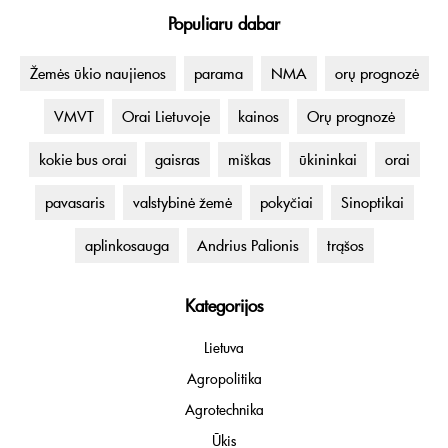
Populiaru dabar
Žemės ūkio naujienos
parama
NMA
orų prognozė
VMVT
Orai Lietuvoje
kainos
Orų prognozė
kokie bus orai
gaisras
miškas
ūkininkai
orai
pavasaris
valstybinė žemė
pokyčiai
Sinoptikai
aplinkosauga
Andrius Palionis
trąšos
Kategorijos
Lietuva
Agropolitika
Agrotechnika
Ūkis