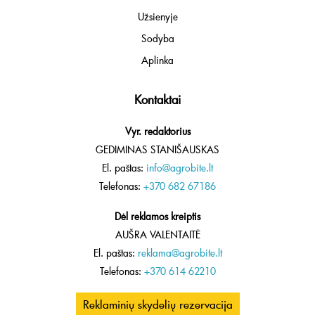
Užsienyje
Sodyba
Aplinka
Kontaktai
Vyr. redaktorius
GEDIMINAS STANIŠAUSKAS
El. paštas:
info@agrobite.lt
Telefonas:
+370 682 67186
Dėl reklamos kreiptis
AUŠRA VALENTAITĖ
El. paštas:
reklama@agrobite.lt
Telefonas:
+370 614 62210
Reklaminių skydelių rezervacija