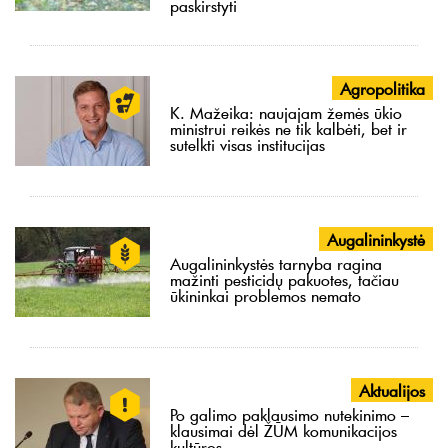
paskirstyti
Agropolitika
K. Mažeika: naujajam žemės ūkio
ministrui reikės ne tik kalbėti, bet ir
sutelkti visas institucijas
Augalininkystė
Augalininkystės tarnyba ragina
mažinti pesticidų pakuotes, tačiau
ūkininkai problemos nemato
Aktualijos
Po galimo paklausimo nutekinimo –
klausimai dėl ŽŪM komunikacijos
kultūros