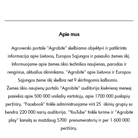
Apie mus
Agroverslo portale "Agrobitė" skelbiama objektyvi ir patikrinta
informacija apie Lietuvos, Europos Sąjungos ir pasaulio žemės ūkį.
Informuojame apie žemės ūkio technikos naujienas, parodas ir
renginius, aktualius ūkininkams. "Agrobitė" apie Lietuvos ir Europos
Sąjungos žemė ūkį skelbia net 9 skirtingomis kalbomis.
Žemės ūkio naujienų portalo "Agrobitė" auditorija kiekvieną mėnesį
pasiekia apie 500 000 unikalių vartotojų, apie 1700 000 puslapių
peržiūrų. "Facebook" tinkle administruojame virš 25 ūkinių grupių su
bendra 220 000 narių auditorija. "YouTube" tinkle turime ir "Agrobitė
play" kanalą su maždaug 5700 prenumeratorių ir per 1 600 000
peržiūrų.