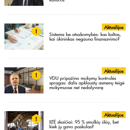
Aktualijos
Sistema be atsakomybės: kas kaltas,
kai ūkininkas negauna finansavimo?
Aktualijos
VDU pripažino mokymų kontrolės
spragas: dalis apklaustų asmenų teigė
mokymuose net nedalyvavę
Aktualijos
ILTĖ skaičiai: 95 % smulkių ūkių, bet
kiek jų gavo paskolas?