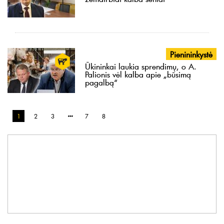
Pienininkystė
Ūkininkai laukia sprendimų, o A.
Palionis vėl kalba apie „būsimą
pagalbą“
1
2
3
7
8