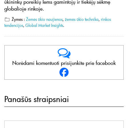
ūkininkų poreikių lems gamintojų ir tiekėjų sėkmę
globalioje rinkoje.
Žymės :
Žemės ūkio naujienos
,
žemės ūkio technika
,
rinkos
tendencijos
,
Global Market Insights
.
Norėdami komentuoti prisijunkite prie facebook
Panašūs straipsniai