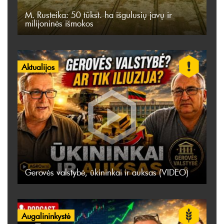
M. Rusteika: 50 tūkst. ha išgulusių javų ir
milijoninės išmokos
Aktualijos
Gerovės valstybė, ūkininkai ir auksas (VIDEO)
Augalininkystė