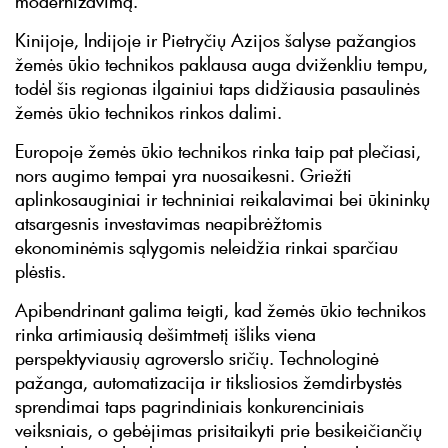
modernizavimą.
Kinijoje, Indijoje ir Pietryčių Azijos šalyse pažangios
žemės ūkio technikos paklausa auga dviženkliu tempu,
todėl šis regionas ilgainiui taps didžiausia pasaulinės
žemės ūkio technikos rinkos dalimi.
Europoje žemės ūkio technikos rinka taip pat plečiasi,
nors augimo tempai yra nuosaikesni. Griežti
aplinkosauginiai ir techniniai reikalavimai bei ūkininkų
atsargesnis investavimas neapibrėžtomis
ekonominėmis sąlygomis neleidžia rinkai sparčiau
plėstis.
Apibendrinant galima teigti, kad žemės ūkio technikos
rinka artimiausią dešimtmetį išliks viena
perspektyviausių agroverslo sričių. Technologinė
pažanga, automatizacija ir tiksliosios žemdirbystės
sprendimai taps pagrindiniais konkurenciniais
veiksniais, o gebėjimas prisitaikyti prie besikeičiančių