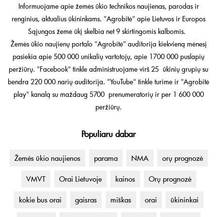
Informuojame apie žemės ūkio technikos naujienas, parodas ir
renginius, aktualius ūkininkams. "Agrobitė" apie Lietuvos ir Europos
Sąjungos žemė ūkį skelbia net 9 skirtingomis kalbomis.
Žemės ūkio naujienų portalo "Agrobitė" auditorija kiekvieną mėnesį
pasiekia apie 500 000 unikalių vartotojų, apie 1700 000 puslapių
peržiūrų. "Facebook" tinkle administruojame virš 25 ūkinių grupių su
bendra 220 000 narių auditorija. "YouTube" tinkle turime ir "Agrobitė
play" kanalą su maždaug 5700 prenumeratorių ir per 1 600 000
peržiūrų.
Populiaru dabar
Žemės ūkio naujienos
parama
NMA
orų prognozė
VMVT
Orai Lietuvoje
kainos
Orų prognozė
kokie bus orai
gaisras
miškas
orai
ūkininkai