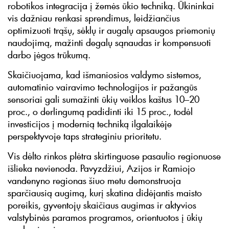
robotikos integracija į žemės ūkio techniką. Ūkininkai
vis dažniau renkasi sprendimus, leidžiančius
optimizuoti trąšų, sėklų ir augalų apsaugos priemonių
naudojimą, mažinti degalų sąnaudas ir kompensuoti
darbo jėgos trūkumą.
Skaičiuojama, kad išmaniosios valdymo sistemos,
automatinio vairavimo technologijos ir pažangūs
sensoriai gali sumažinti ūkių veiklos kaštus 10–20
proc., o derlingumą padidinti iki 15 proc., todėl
investicijos į modernią techniką ilgalaikėje
perspektyvoje taps strateginiu prioritetu.
Vis dėlto rinkos plėtra skirtinguose pasaulio regionuose
išlieka nevienoda. Pavyzdžiui, Azijos ir Ramiojo
vandenyno regionas šiuo metu demonstruoja
sparčiausią augimą, kurį skatina didėjantis maisto
poreikis, gyventojų skaičiaus augimas ir aktyvios
valstybinės paramos programos, orientuotos į ūkių