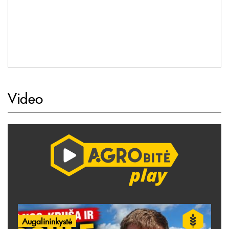
Video
Augalininkystė