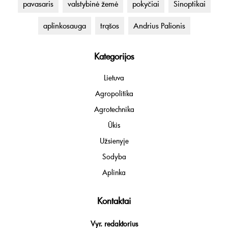
pavasaris
valstybinė žemė
pokyčiai
Sinoptikai
aplinkosauga
trąšos
Andrius Palionis
Kategorijos
Lietuva
Agropolitika
Agrotechnika
Ūkis
Užsienyje
Sodyba
Aplinka
Kontaktai
Vyr. redaktorius