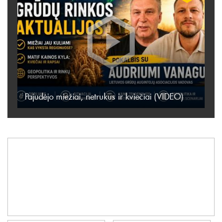
Pajudėjo miežiai, netrukus ir kviečiai (VIDEO)