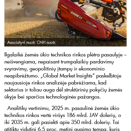
Asociatyvi nuotr. CNH nuotr.
Ilgalaikė žemės ūkio technikos rinkos plėtra pasaulyje –
neišvengiama, nepaisant trumpalaikių pardavimų
svyravimų, geopolitinių įtampų ir ekonominio
neapibrėžtumo. „Global Market Insights“ paskelbtoje
naujausioje rinkos analizėje pabrėžiama, kad
sektorius ir toliau auga dėl struktūrinių pokyčių žemės
ūkyje bei sparčios technologinės pažangos.
Analitikų vertinimu, 2025 m. pasaulinė žemės ūkio
technikos rinkos vertė viršys 186 mlrd. JAV dolerių, o
iki 2035 m. gali pasiekti apie 350 mlrd. dolerių. Tai
atitiktų vidutinį 6,5 proc. metinį augimo tempą, kuris