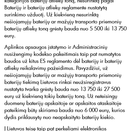
kategorijos baterijų atliekų toną, nesurinktą pagal
Baterijų ir baterijų atliekų reglamente nustatytą
surinkimo užduotį. Už kiekvieną nesurinktą
nešiojamųjų baterijų ar mažųjų transporto priemonių
baterijų atliekų toną grėstų bauda nuo 5 500 iki 13 750
eurų.
Aplinkos apsaugos įstatymo ir Administracinių
nusižengimų kodekso pakeitimais taip pat numatytos
baudos už kitus ES reglamento dėl baterijų ir baterijų
atliekų reikalavimų pažeidimus. Pavyzdžiui, už
nešiojamųjų baterijų ar mažųjų transporto priemonių
baterijų tiekimą Lietuvos rinkai neužsiregistravus
nustatyta tvarka grėstų bauda nuo 13 750 iki 27 500
eurų už kiekvieną tokių baterijų toną. Už neteisingų
duomenų baterijų apskaitoje ar apskaitos ataskaitoje
pateikimą būtų skiriama bauda nuo 6 000 eurų, kurios
dydis priklausytų nuo neapskaityto baterijų kiekio.
Į Lietuvos teisę taip pat perkeliami elektronikos