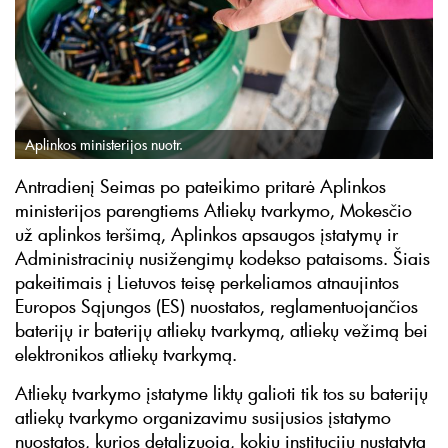
Aplinkos ministerijos nuotr.
Antradienį Seimas po pateikimo pritarė Aplinkos
ministerijos parengtiems Atliekų tvarkymo, Mokesčio
už aplinkos teršimą, Aplinkos apsaugos įstatymų ir
Administracinių nusižengimų kodekso pataisoms. Šiais
pakeitimais į Lietuvos teisę perkeliamos atnaujintos
Europos Sąjungos (ES) nuostatos, reglamentuojančios
baterijų ir baterijų atliekų tvarkymą, atliekų vežimą bei
elektronikos atliekų tvarkymą.
Atliekų tvarkymo įstatyme liktų galioti tik tos su baterijų
atliekų tvarkymo organizavimu susijusios įstatymo
nuostatos, kurios detalizuoja, kokių institucijų nustatyta