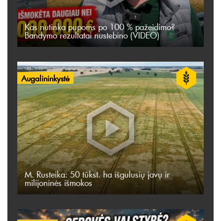
Kas nutinka pupoms po 100 % pažeidimo?
Bandymo rezultatai nustebino (VIDEO)
Augalininkystė
M. Rusteika: 50 tūkst. ha išgulusių javų ir
milijoninės išmokos