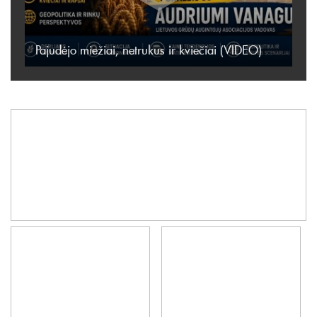
Pajudėjo miežiai, netrukus ir kviečiai (VIDEO)