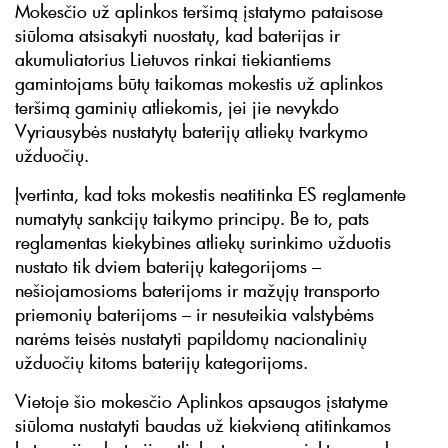
Mokesčio už aplinkos teršimą įstatymo pataisose
siūloma atsisakyti nuostatų, kad baterijas ir
akumuliatorius Lietuvos rinkai tiekiantiems
gamintojams būtų taikomas mokestis už aplinkos
teršimą gaminių atliekomis, jei jie nevykdo
Vyriausybės nustatytų baterijų atliekų tvarkymo
užduočių.
Įvertinta, kad toks mokestis neatitinka ES reglamente
numatytų sankcijų taikymo principų. Be to, pats
reglamentas kiekybines atliekų surinkimo užduotis
nustato tik dviem baterijų kategorijoms –
nešiojamosioms baterijoms ir mažųjų transporto
priemonių baterijoms – ir nesuteikia valstybėms
narėms teisės nustatyti papildomų nacionalinių
užduočių kitoms baterijų kategorijoms.
Vietoje šio mokesčio Aplinkos apsaugos įstatyme
siūloma nustatyti baudas už kiekvieną atitinkamos