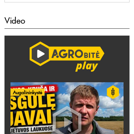
Video
Augalininkystė