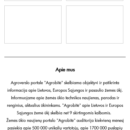
Apie mus
Agroverslo portale "Agrobitė" skelbiama objektyvi ir patikrinta
informacija apie Lietuvos, Europos Sąjungos ir pasaulio žemės ūkį.
Informuojame apie žemės ūkio technikos naujienas, parodas ir
renginius, aktualius ūkininkams. "Agrobitė" apie Lietuvos ir Europos
Sąjungos žemė ūkį skelbia net 9 skirtingomis kalbomis.
Žemės ūkio naujienų portalo "Agrobitė" auditorija kiekvieną mėnesį
pasiekia apie 500 000 unikalių vartotojų, apie 1700 000 puslapių