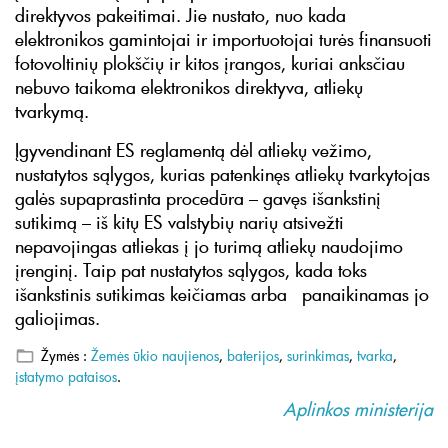
direktyvos pakeitimai. Jie nustato, nuo kada
elektronikos gamintojai ir importuotojai turės finansuoti
fotovoltinių plokščių ir kitos įrangos, kuriai anksčiau
nebuvo taikoma elektronikos direktyva, atliekų
tvarkymą.
Įgyvendinant ES reglamentą dėl atliekų vežimo,
nustatytos sąlygos, kurias patenkinęs atliekų tvarkytojas
galės supaprastinta procedūra – gavęs išankstinį
sutikimą – iš kitų ES valstybių narių atsivežti
nepavojingas atliekas į jo turimą atliekų naudojimo
įrenginį. Taip pat nustatytos sąlygos, kada toks
išankstinis sutikimas keičiamas arba panaikinamas jo
galiojimas.
Žymės :
Žemės ūkio naujienos
,
baterijos
,
surinkimas
,
tvarka
,
įstatymo pataisos
.
Aplinkos ministerija