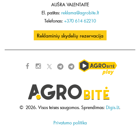
AUŠRA VALENTAITĖ
El. paštas:
reklama@agrobite.lt
Telefonas:
+370 614 62210
Reklaminių skydelių rezervacija
©
2026.
Visos teisės saugomos.
Sprendimas:
Digis.Lt
.
Privatumo politika