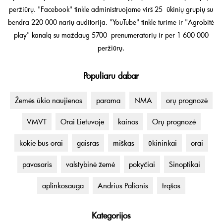
peržiūrų. "Facebook" tinkle administruojame virš 25 ūkinių grupių su
bendra 220 000 narių auditorija. "YouTube" tinkle turime ir "Agrobitė
play" kanalą su maždaug 5700 prenumeratorių ir per 1 600 000
peržiūrų.
Populiaru dabar
Žemės ūkio naujienos
parama
NMA
orų prognozė
VMVT
Orai Lietuvoje
kainos
Orų prognozė
kokie bus orai
gaisras
miškas
ūkininkai
orai
pavasaris
valstybinė žemė
pokyčiai
Sinoptikai
aplinkosauga
Andrius Palionis
trąšos
Kategorijos