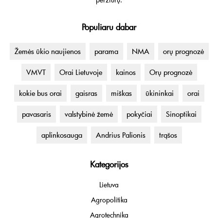
Populiaru dabar
Žemės ūkio naujienos
parama
NMA
orų prognozė
VMVT
Orai Lietuvoje
kainos
Orų prognozė
kokie bus orai
gaisras
miškas
ūkininkai
orai
pavasaris
valstybinė žemė
pokyčiai
Sinoptikai
aplinkosauga
Andrius Palionis
trąšos
Kategorijos
Lietuva
Agropolitika
Agrotechnika