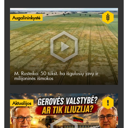
Augalininkystė
M. Rusteika: 50 tūkst. ha išgulusių javų ir
milijoninės išmokos
Aktualijos