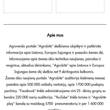
Apie mus
Agroverslo portale "Agrobitė" skelbiama objektyvi ir patikrinta
informacija apie Lietuvos, Europos Sąjungos ir pasaulio žemės ūkį.
Informuojame apie žemės ūkio technikos naujienas, parodas ir
renginius, aktualius ūkininkams. "Agrobitė" apie Lietuvos ir Europos
Sąjungos žemė ūkį skelbia net 9 skirtingomis kalbomis.
Žemės ūkio naujienų portalo "Agrobitė" auditorija kiekvieną mėnesį
pasiekia apie 500 000 unikalių vartotojų, apie 1700 000 puslapių
peržiūrų. "Facebook" tinkle administruojame virš 25 ūkinių grupių su
bendra 220 000 narių auditorija. "YouTube" tinkle turime ir "Agrobitė
play" kanalą su maždaug 5700 prenumeratorių ir per 1 600 000
peržiūrų.