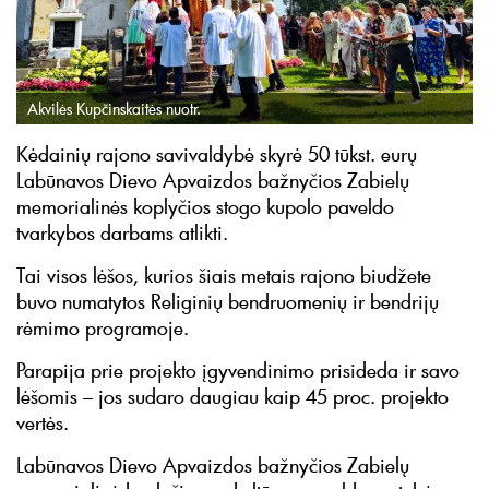
Akvilės Kupčinskaitės nuotr.
Kėdainių rajono savivaldybė skyrė 50 tūkst. eurų
Labūnavos Dievo Apvaizdos bažnyčios Zabielų
memorialinės koplyčios stogo kupolo paveldo
tvarkybos darbams atlikti.
Tai visos lėšos, kurios šiais metais rajono biudžete
buvo numatytos Religinių bendruomenių ir bendrijų
rėmimo programoje.
Parapija prie projekto įgyvendinimo prisideda ir savo
lėšomis – jos sudaro daugiau kaip 45 proc. projekto
vertės.
Labūnavos Dievo Apvaizdos bažnyčios Zabielų