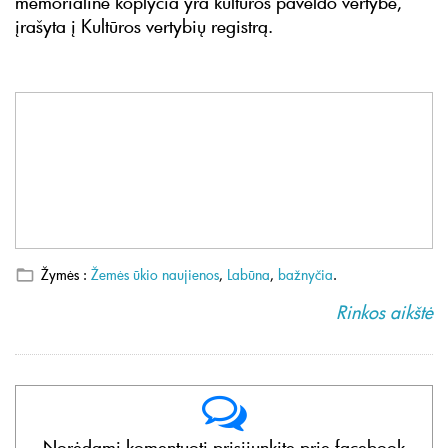
memorialinė koplyčia yra kultūros paveldo vertybė,
įrašyta į Kultūros vertybių registrą.
Žymės :
Žemės ūkio naujienos
,
Labūna
,
bažnyčia
.
Rinkos aikštė
Norėdami komentuoti prisijunkite prie facebook