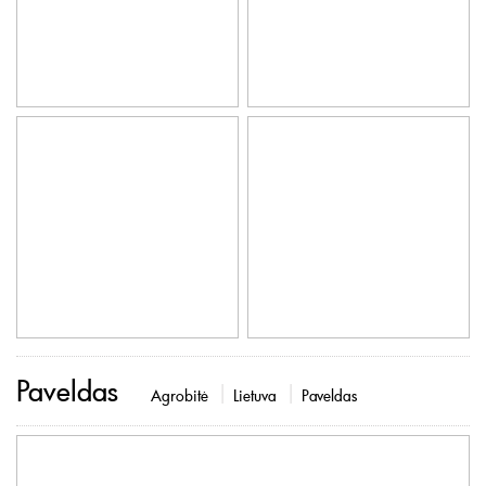
Paveldas
Agrobitė
Lietuva
Paveldas