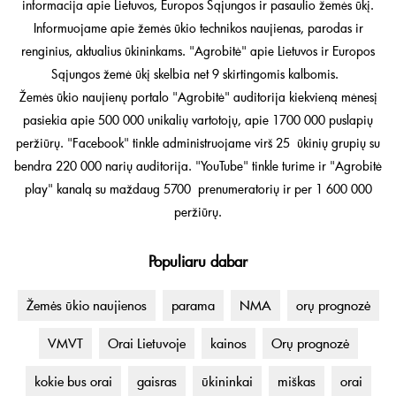
informacija apie Lietuvos, Europos Sąjungos ir pasaulio žemės ūkį.
Informuojame apie žemės ūkio technikos naujienas, parodas ir
renginius, aktualius ūkininkams. "Agrobitė" apie Lietuvos ir Europos
Sąjungos žemė ūkį skelbia net 9 skirtingomis kalbomis.
Žemės ūkio naujienų portalo "Agrobitė" auditorija kiekvieną mėnesį
pasiekia apie 500 000 unikalių vartotojų, apie 1700 000 puslapių
peržiūrų. "Facebook" tinkle administruojame virš 25 ūkinių grupių su
bendra 220 000 narių auditorija. "YouTube" tinkle turime ir "Agrobitė
play" kanalą su maždaug 5700 prenumeratorių ir per 1 600 000
peržiūrų.
Populiaru dabar
Žemės ūkio naujienos
parama
NMA
orų prognozė
VMVT
Orai Lietuvoje
kainos
Orų prognozė
kokie bus orai
gaisras
ūkininkai
miškas
orai