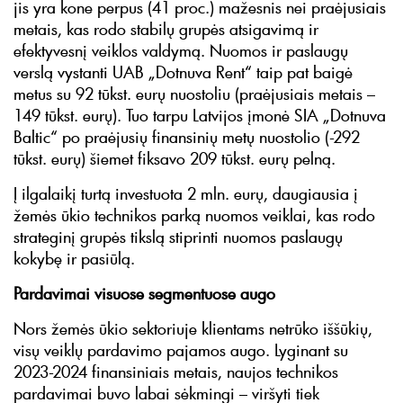
jis yra kone perpus (41 proc.) mažesnis nei praėjusiais
metais, kas rodo stabilų grupės atsigavimą ir
efektyvesnį veiklos valdymą. Nuomos ir paslaugų
verslą vystanti UAB „Dotnuva Rent“ taip pat baigė
metus su 92 tūkst. eurų nuostoliu (praėjusiais metais –
149 tūkst. eurų). Tuo tarpu Latvijos įmonė SIA „Dotnuva
Baltic“ po praėjusių finansinių metų nuostolio (-292
tūkst. eurų) šiemet fiksavo 209 tūkst. eurų pelną.
Į ilgalaikį turtą investuota 2 mln. eurų, daugiausia į
žemės ūkio technikos parką nuomos veiklai, kas rodo
strateginį grupės tikslą stiprinti nuomos paslaugų
kokybę ir pasiūlą.
Pardavimai visuose segmentuose augo
Nors žemės ūkio sektoriuje klientams netrūko iššūkių,
visų veiklų pardavimo pajamos augo. Lyginant su
2023-2024 finansiniais metais, naujos technikos
pardavimai buvo labai sėkmingi – viršyti tiek