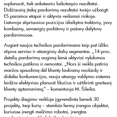
suplanuoti, tiek ankstesnio laikotarpio rezultatai.
Didžiausią įtaką pardavimų rezultatui turėjo užbaigti
ES paramos etapai ir aktyvūs veiksmai rinkoje.
Lietuvoje stipriausios pozicijos išlaikytos traktorių, javų
kombainų, savaeigių purkštuvų ir pašarų dalytuvų
pardavimuose.
Augant naujos technikos pardavimams taip pat išliko
stiprus serviso ir atsarginių dalių segmentas. „14 proc.
detalių pardavimų augimą lėmė aktyviai vykdomos
technikos patikros ir remontai. „Nors ši veikla patiria
maržos spaudimą dėl klientų laukiamų nuolaidų ir
didelės konkurencijos, nauja atsargų valdymo sistema
leidžia efektyviau planuoti likučius ir užtikrinti greitesnį
klientų aptarnavimą,“ – komentuoja M. Šileika.
Projektų diegimo veikloje įgyvendinta beveik 30
projektų, tarp kurių – stambūs fermų įrangos objektai,
kuriuose įrengti melžimo robotai, įrengtas