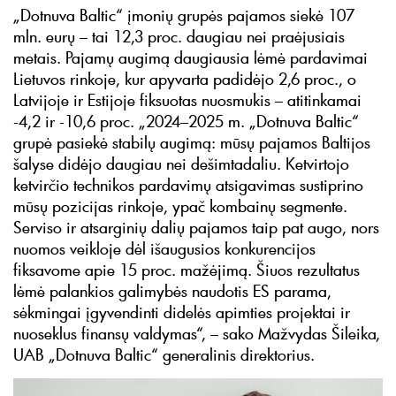
„Dotnuva Baltic“ įmonių grupės pajamos siekė 107
mln. eurų – tai 12,3 proc. daugiau nei praėjusiais
metais. Pajamų augimą daugiausia lėmė pardavimai
Lietuvos rinkoje, kur apyvarta padidėjo 2,6 proc., o
Latvijoje ir Estijoje fiksuotas nuosmukis – atitinkamai
-4,2 ir -10,6 proc. „2024–2025 m. „Dotnuva Baltic“
grupė pasiekė stabilų augimą: mūsų pajamos Baltijos
šalyse didėjo daugiau nei dešimtadaliu. Ketvirtojo
ketvirčio technikos pardavimų atsigavimas sustiprino
mūsų pozicijas rinkoje, ypač kombainų segmente.
Serviso ir atsarginių dalių pajamos taip pat augo, nors
nuomos veikloje dėl išaugusios konkurencijos
fiksavome apie 15 proc. mažėjimą. Šiuos rezultatus
lėmė palankios galimybės naudotis ES parama,
sėkmingai įgyvendinti didelės apimties projektai ir
nuoseklus finansų valdymas“, – sako Mažvydas Šileika,
UAB „Dotnuva Baltic“ generalinis direktorius.