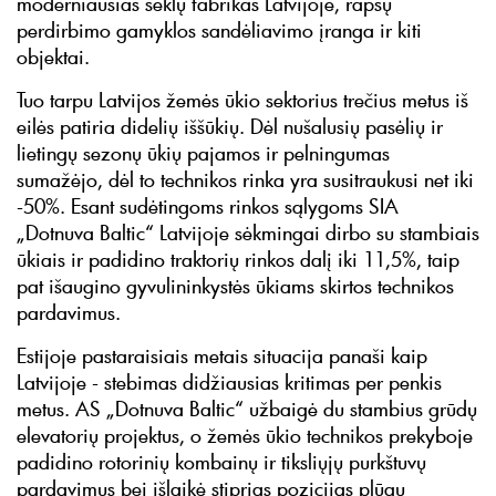
moderniausias sėklų fabrikas Latvijoje, rapsų
perdirbimo gamyklos sandėliavimo įranga ir kiti
objektai.
Tuo tarpu Latvijos žemės ūkio sektorius trečius metus iš
eilės patiria didelių iššūkių. Dėl nušalusių pasėlių ir
lietingų sezonų ūkių pajamos ir pelningumas
sumažėjo, dėl to technikos rinka yra susitraukusi net iki
-50%. Esant sudėtingoms rinkos sąlygoms SIA
„Dotnuva Baltic“ Latvijoje sėkmingai dirbo su stambiais
ūkiais ir padidino traktorių rinkos dalį iki 11,5%, taip
pat išaugino gyvulininkystės ūkiams skirtos technikos
pardavimus.
Estijoje pastaraisiais metais situacija panaši kaip
Latvijoje - stebimas didžiausias kritimas per penkis
metus. AS „Dotnuva Baltic“ užbaigė du stambius grūdų
elevatorių projektus, o žemės ūkio technikos prekyboje
padidino rotorinių kombainų ir tiksliųjų purkštuvų
pardavimus bei išlaikė stiprias pozicijas plūgų