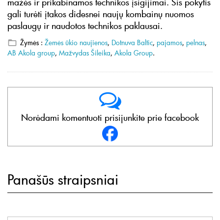
mažės ir prikabinamos technikos įsigijimai. Šis pokytis
gali turėti įtakos didesnei naujų kombainų nuomos
paslaugų ir naudotos technikos paklausai.
Žymės :
Žemės ūkio naujienos
,
Dotnuva Baltic
,
pajamos
,
pelnas
,
AB Akola group
,
Mažvydas Šileika
,
Akola Group
.
Norėdami komentuoti prisijunkite prie facebook
Panašūs straipsniai