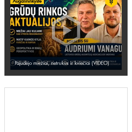
Augalininkystė
Pajudėjo miežiai, netrukus ir kviečiai (VIDEO)