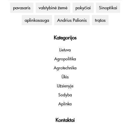
pavasaris
valstybinė žemė
pokyčiai
Sinoptikai
aplinkosauga
Andrius Palionis
trąšos
Kategorijos
Lietuva
Agropolitika
Agrotechnika
Ūkis
Užsienyje
Sodyba
Aplinka
Kontaktai