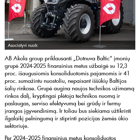
Asociatyvi nuotr.
AB Akola group priklausanti „Dotnuva Baltic“ įmonių
grupė 2024-2025 finansinius metus užbaigė su 12,3
proc. išaugusiomis konsoliduotomis pajamomis ir 41
proc. sumažintu nuostoliu, nepaisant iššūkių Baltijos
šalių rinkose. Grupė augina naujos technikos užimamą
rinkos dalį, kryptingai plėtoja technikos nuomą ir
paslaugas, serviso efektyvumą bei grūdų ir fermų
įrangos įgyvendinimą. Ir toliau bus siekiama užtikrinti
ilgalaikį pelningumą ir stiprinti pozicijas žemės ūkio
sektoriuje.
Per 2024–2025 finansinius metus konsoliduotos