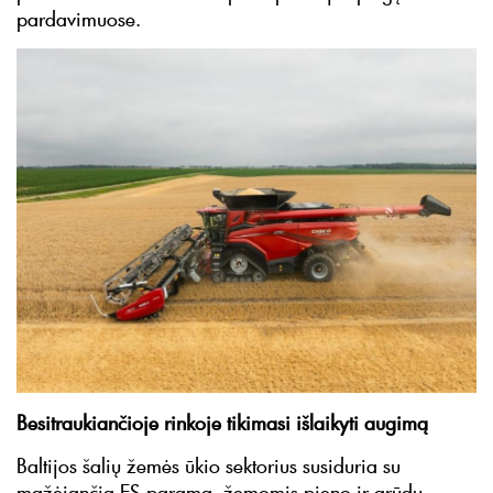
pardavimuose.
Besitraukiančioje rinkoje tikimasi išlaikyti augimą
Baltijos šalių žemės ūkio sektorius susiduria su
mažėjančia ES parama, žemomis pieno ir grūdų