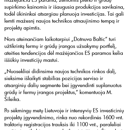
supirkimo kainomis ir išaugusia produkcijos savikaina,
todėl ūkininkai atsargiau planuoja investicijas. Tai gali
lemti mažesnį naujos technikos atnaujinimo tempą ir
projektų apimtis.
Nors ateinančiam laikotarpiui „Dotnuva Baltic“ turi
užtikrintą fermų ir grūdų įrangos užsakymų portfelį,
ateities tendencijos dėl mažėjančios ES paramos kelia
iššūkių investicijų mastui.
„Nuosekliai didinsime naujos technikos rinkos dalį,
sieksime išlaikyti stabilias pozicijas serviso ir
atsarginių dalių segmente bei įgyvendinti suplanuotus
grūdų ir fermų įrangos projektus,“ komentuoja M.
Šileika.
Po sėkmingų metų Lietuvoje ir intensyvių ES investicinių
projektų įgyvendinimo, rinka nuo rekordinės 1600 vnt.
traktorių registracijos trauksis iki 1100 vnt., paraleliai