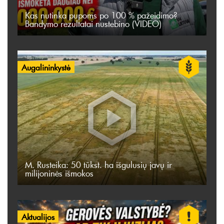
Kas nutinka pupoms po 100 % pažeidimo?
Bandymo rezultatai nustebino (VIDEO)
Augalininkystė
M. Rusteika: 50 tūkst. ha išgulusių javų ir
milijoninės išmokos
Aktualijos