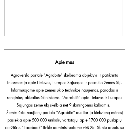
Apie mus
Agroverslo portale "Agrobitė" skelbiama objektyvi ir patikrinta
informacija apie Lietuvos, Europos Sąjungos ir pasaulio žemės ūkį.
Informuojame apie žemės ūkio technikos naujienas, parodas ir
renginius, aktualius ūkininkams. "Agrobitė" apie Lietuvos ir Europos
Sąjungos žemė ūkį skelbia net 9 skirtingomis kalbomis.
Žemės ūkio naujienų portalo "Agrobitė" auditorija kiekvieną mėnesį
pasiekia apie 500 000 unikalių vartotojų, apie 1700 000 puslapių
peržiūrų. "Facebook" tinkle administruojame virš 25 ūkinių grupių su