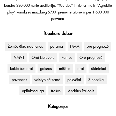
bendra 220 000 narių auditorija. "YouTube" tinkle turime ir "Agrobitė
play" kanalą su maždaug 5700 prenumeratorių ir per 1 600 000
peržiūrų.
Populiaru dabar
Žemės ūkio naujienos
parama
NMA
orų prognozė
VMVT
Orai Lietuvoje
kainos
Orų prognozė
kokie bus orai
gaisras
miškas
orai
ūkininkai
pavasaris
valstybinė žemė
pokyčiai
Sinoptikai
aplinkosauga
trąšos
Andrius Palionis
Kategorijos