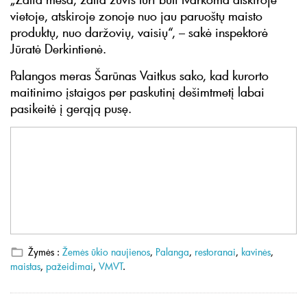
vietoje, atskiroje zonoje nuo jau paruoštų maisto
produktų, nuo daržovių, vaisių“, – sakė inspektorė
Jūratė Derkintienė.
Palangos meras Šarūnas Vaitkus sako, kad kurorto
maitinimo įstaigos per paskutinį dešimtmetį labai
pasikeitė į gerąją pusę.
Žymės :
Žemės ūkio naujienos
,
Palanga
,
restoranai
,
kavinės
,
maistas
,
pažeidimai
,
VMVT
.