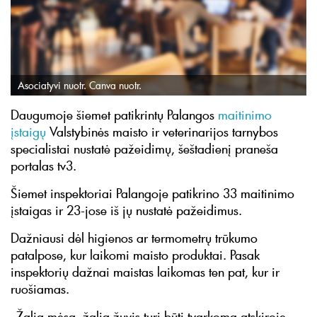
Asociatyvi nuotr. Canva nuotr.
Daugumoje šiemet patikrintų Palangos
maitinimo
įstaigų
Valstybinės maisto ir veterinarijos tarnybos
specialistai nustatė pažeidimų, šeštadienį praneša
portalas tv3.
Šiemet inspektoriai Palangoje patikrino 33 maitinimo
įstaigas ir 23-jose iš jų nustatė pažeidimus.
Dažniausi dėl higienos ar termometrų trūkumo
patalpose, kur laikomi maisto produktai. Pasak
inspektorių dažnai maistas laikomas ten pat, kur ir
ruošiamas.
„Žalia mėsa, žalia žuvis turi būti tvarkoma atskiroje