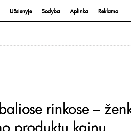
Užsienyje
Sodyba
Aplinka
Reklama
baliose rinkose – ženk
no produktų kainų