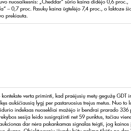
vo nuosaikesnis: „Cheddar“ sūrio kaina didėjo 0,6 proc.,
“ – 0,7 proc. Pasukų kaina ūgtelėjo 7,4 proc., o laktoze šio
o prekiauta.
e kontekste verta priminti, kad praėjusių metų gegužę GDT 
kęs aukščiausią lygį per pastaruosius trejus metus. Nuo to la
idurio indeksas nuosekliai mažėjo ir bendrai prarado 336 
rekybos sesija leido susigrąžinti net 59 punktus, tačiau vien
aukcionas dar nėra pakankamas signalas teigti, jog kainos 
nuo dugno. Objektyvesnių išvadų būtų galima tikėtis po dar