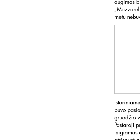
augimas bu
„Mozzarella
metu nebuv
Istoriniam
buvo pasie
gruodžio v
Pastaroji p
teigiamas 
atsispyrė 