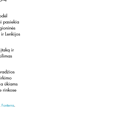
odėl
i pasiekia
egioninės
ir Lenkijos
įtaką ir
kilimas
pradžios
irkimo
ija ūkiams
e rinkose
,
Fonterra
.