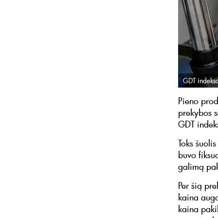
GDT indekso
Pieno prod
prekybos s
GDT indeks
Toks šuolis
buvo fiksuo
galimą pak
Per šią pre
kaina augo
kaina paki