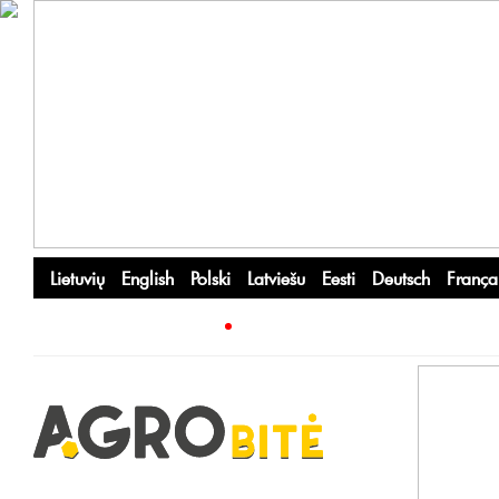
Lietuvių
English
Polski
Latviešu
Eesti
Deutsch
França