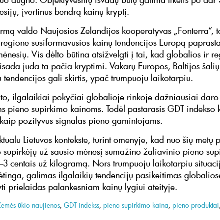
sijų, įvertinus bendrą kainų kryptį.
rmą valdo Naujosios Zelandijos kooperatyvas „Fonterra“, t
regione susiformavusios kainų tendencijos Europą paprasta
nesių. Vis dėlto būtina atsižvelgti į tai, kad globalios ir r
isada juda ta pačia kryptimi. Vakarų Europos, Baltijos šalių 
 tendencijos gali skirtis, ypač trumpuoju laikotarpiu.
o, ilgalaikiai pokyčiai globalioje rinkoje dažniausiai daro 
s pieno supirkimo kainoms. Todėl pastarasis GDT indekso 
s kaip pozityvus signalas pieno gamintojams.
ktualu Lietuvos kontekste, turint omenyje, kad nuo šių metų 
o supirkėjų už sausio mėnesį sumažino žaliavinio pieno sup
–3 centais už kilogramą. Nors trumpuoju laikotarpiu situac
ėtinga, galimas ilgalaikių tendencijų pasikeitimas globalios
ti prielaidas palankesniam kainų lygiui ateityje.
Žemės ūkio naujienos
,
GDT indekss
,
pieno supirkimo kaina
,
pieno produktai