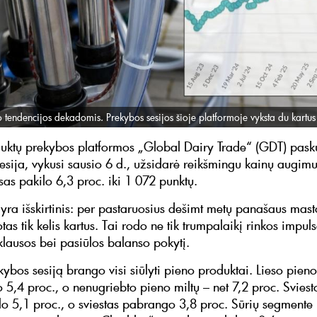
 tendencijos dekadomis. Prekybos sesijos šioje platformoje vyksta du kartus
uktų prekybos platformos „Global Dairy Trade“ (GDT) pask
esija, vykusi sausio 6 d., užsidarė reikšmingu kainų augim
as pakilo 6,3 proc. iki 1 072 punktų.
 yra išskirtinis: per pastaruosius dešimt metų panašaus mast
tas tik kelis kartus. Tai rodo ne tik trumpalaikį rinkos impuls
lausos bei pasiūlos balanso pokytį.
kybos sesiją brango visi siūlyti pieno produktai. Lieso pieno
 5,4 proc., o nenugriebto pieno miltų – net 7,2 proc. Sviest
lo 5,1 proc., o sviestas pabrango 3,8 proc. Sūrių segmente