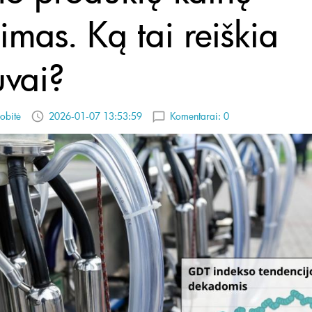
imas. Ką tai reiškia
uvai?
obitė
2026-01-07 13:53:59
Komentarai:
0