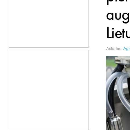
aug
Liet
Autorius:
Agr