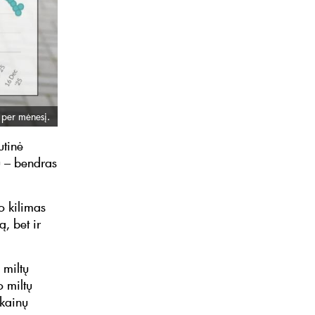
 per mėnesį.
utinė
u – bendras
o kilimas
ą, bet ir
 miltų
o miltų
 kainų