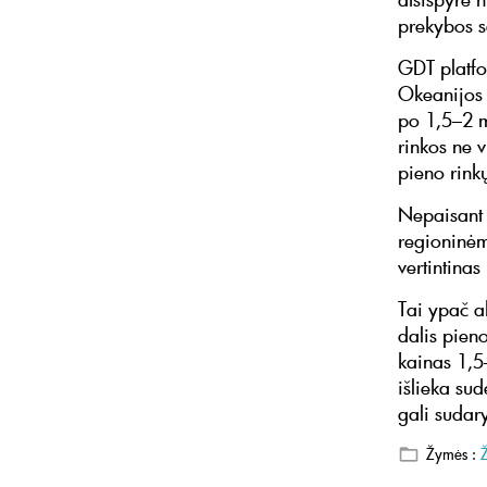
prekybos se
GDT platfo
Okeanijos 
po 1,5–2 mė
rinkos ne v
pieno rinkų
Nepaisant t
regioninėm
vertintina
Tai ypač a
dalis pien
kainas 1,5
išlieka sud
gali sudary
Žymės :