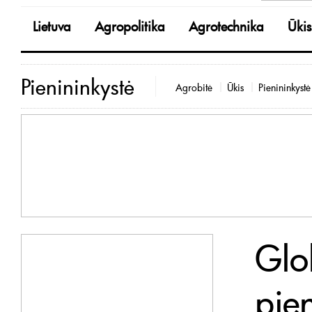
Lietuva
Agropolitika
Agrotechnika
Ūkis
Pienininkystė
Agrobitė
Ūkis
Pienininkystė
Glo
pie