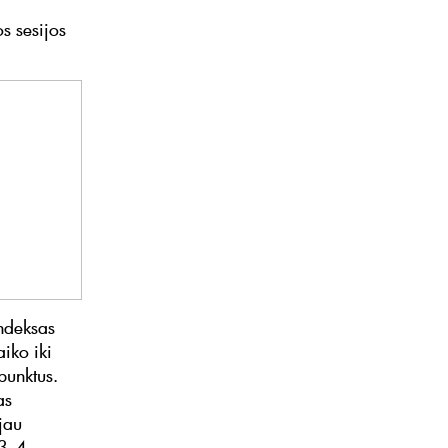
s sesijos
indeksas
iko iki
punktus.
as
jau
 3–4