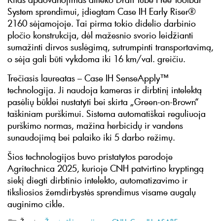
System sprendimui, įdiegtam Case IH Early Riser®
2160 sėjamojoje. Tai pirma tokio didelio darbinio
pločio konstrukcija, dėl mažesnio svorio leidžianti
sumažinti dirvos suslėgimą, sutrumpinti transportavimą,
o sėja gali būti vykdoma iki 16 km/val. greičiu.
Trečiasis laureatas – Case IH SenseApply™
technologija. Ji naudoja kameras ir dirbtinį intelektą
pasėlių būklei nustatyti bei skirta „Green-on-Brown“
taškiniam purškimui. Sistema automatiškai reguliuoja
purškimo normas, mažina herbicidų ir vandens
sunaudojimą bei palaiko iki 5 darbo režimų.
Šios technologijos buvo pristatytos parodoje
Agritechnica 2025, kurioje CNH patvirtino kryptingą
siekį diegti dirbtinio intelekto, automatizavimo ir
tiksliosios žemdirbystės sprendimus visame augalų
auginimo cikle.