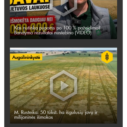
Kas nutinka pupoms po 100 % pažeidimo?
Bandymo rezultatai nustebino (VIDEO)
Augalininkystė
M. Rusteika: 50 tūkst. ha išgulusių javų ir
milijoninės išmokos