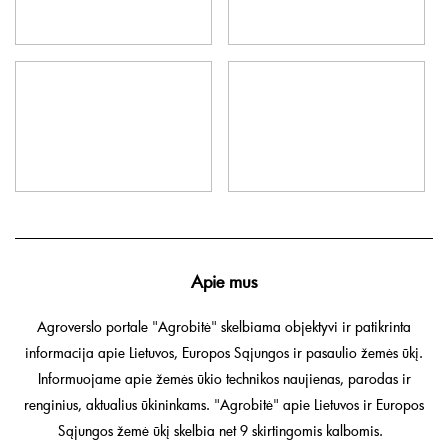
Apie mus
Agroverslo portale "Agrobitė" skelbiama objektyvi ir patikrinta
informacija apie Lietuvos, Europos Sąjungos ir pasaulio žemės ūkį.
Informuojame apie žemės ūkio technikos naujienas, parodas ir
renginius, aktualius ūkininkams. "Agrobitė" apie Lietuvos ir Europos
Sąjungos žemė ūkį skelbia net 9 skirtingomis kalbomis.