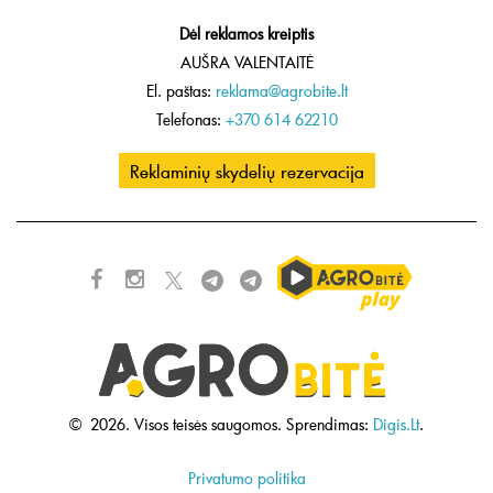
Dėl reklamos kreiptis
AUŠRA VALENTAITĖ
El. paštas:
reklama@agrobite.lt
Telefonas:
+370 614 62210
Reklaminių skydelių rezervacija
©
2026.
Visos teisės saugomos.
Sprendimas:
Digis.Lt
.
Privatumo politika