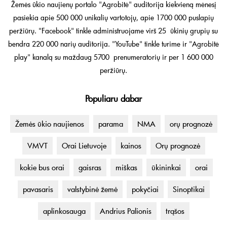
Žemės ūkio naujienų portalo "Agrobitė" auditorija kiekvieną mėnesį
pasiekia apie 500 000 unikalių vartotojų, apie 1700 000 puslapių
peržiūrų. "Facebook" tinkle administruojame virš 25 ūkinių grupių su
bendra 220 000 narių auditorija. "YouTube" tinkle turime ir "Agrobitė
play" kanalą su maždaug 5700 prenumeratorių ir per 1 600 000
peržiūrų.
Populiaru dabar
Žemės ūkio naujienos
parama
NMA
orų prognozė
VMVT
Orai Lietuvoje
kainos
Orų prognozė
kokie bus orai
gaisras
miškas
ūkininkai
orai
pavasaris
valstybinė žemė
pokyčiai
Sinoptikai
aplinkosauga
Andrius Palionis
trąšos