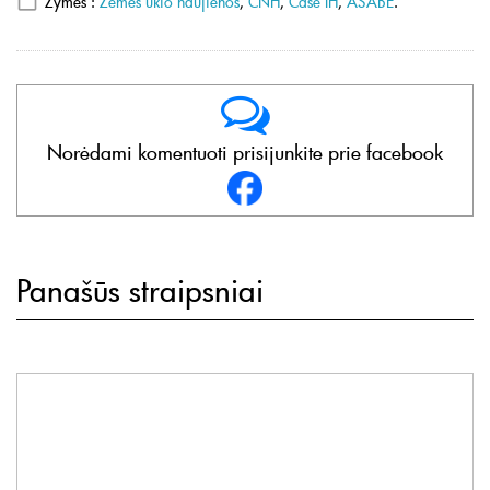
Žymės :
Žemės ūkio naujienos
,
CNH
,
Case IH
,
ASABE
.
Norėdami komentuoti prisijunkite prie facebook
Panašūs straipsniai