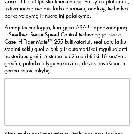
Case IH FieldOps skaitmeninę ūkio valdymo platformą,
užtikrinančią realaus laiko duomenų analizę, technikos
parko valdymą ir nuotolinį palaikymą.
Pirmoji technologija, kuri gavo ASABE apdovanojimą
– Seedbed Sense Speed Control technologija, skirta
Case IH Tiger-Mate™ 255 kultivatoriui, realiuoju laiku
stebinti sėklų guolio būklę ir automatiškai reguliuojanti
traktoriaus greitį. Sistema leidžia dirbti iki 16 km/val.
greičiu, palaiko tolygų važiavimą dirvos paviršiumi ir
gerina sėjos kokybę.
Kitas apdovanojimas atiteko Draft Tube Free Toolbar