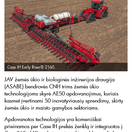
Case IH Early Riser® 2160.
JAV žemės ūkio ir biologinės inžinerijos draugija
(ASABE) bendrovės CNH trims žemės ūkio
technologijoms skyrė AE50 apdovanojimus, kuriais
kasmet įvertinami 50 inovatyviausių sprendimų, skirtų
žemės ūkio ir maisto gamybos sektoriams.
Apdovanotos technologijos yra komerciškai
prieinamos per Case IH prekės ženklą ir integruotos į