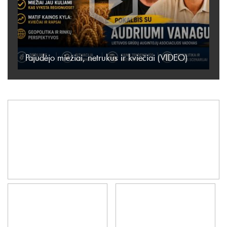
Pajudėjo miežiai, netrukus ir kviečiai (VIDEO)