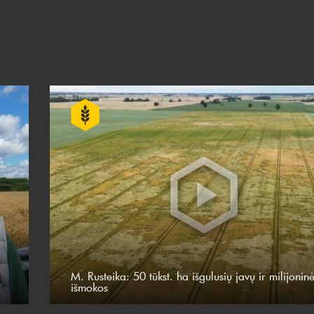
M. Rusteika: 50 tūkst. ha išgulusių javų ir milijonin
išmokos