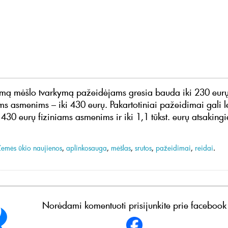
mą mėšlo tvarkymą pažeidėjams gresia bauda iki 230 eurų,
ms asmenims – iki 430 eurų. Pakartotiniai pažeidimai gali l
 430 eurų fiziniams asmenims ir iki 1,1 tūkst. eurų atsaking
Žemės ūkio naujienos
,
aplinkosauga
,
mėšlas
,
srutos
,
pažeidimai
,
reidai
.
Norėdami komentuoti prisijunkite prie facebook