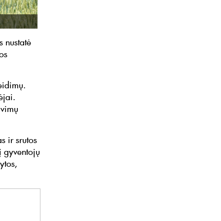
s nustatė
os
eidimų.
ėjai.
avimų
 ir srutos
 į gyventojų
ytos,