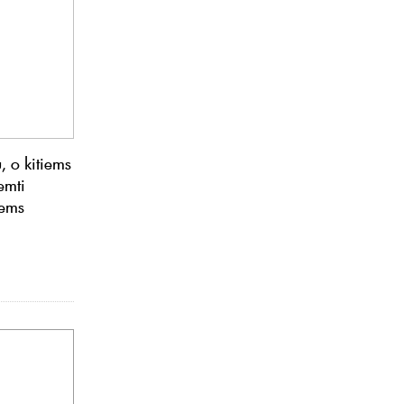
 o kitiems
emti
iems