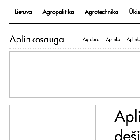
Lietuva
Agropolitika
Agrotechnika
Ūkis
Aplinkosauga
Agrobitė
Aplinka
Aplink
Apl
deši