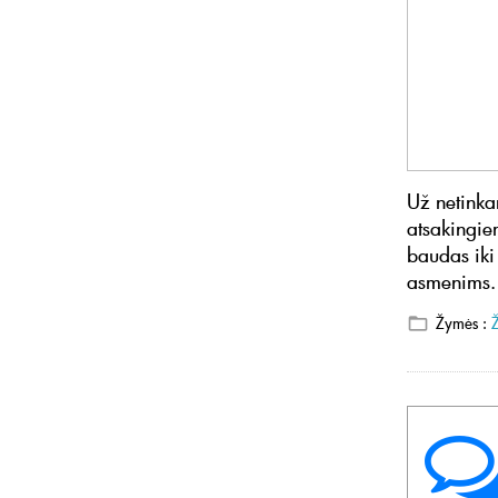
Už netinka
atsakingie
baudas iki
asmenims.
Žymės :