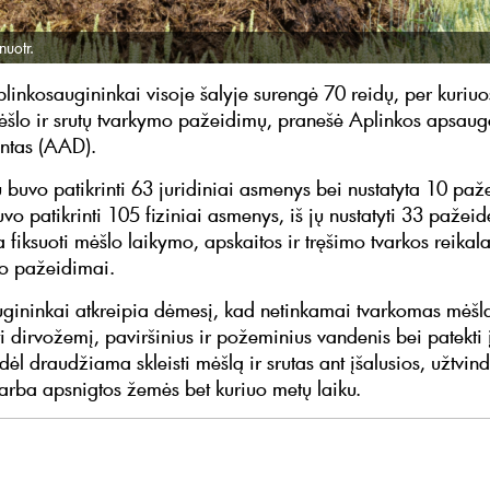
nuotr.
plinkosaugininkai visoje šalyje surengė 70 reidų, per kuriuo
ėšlo ir srutų tvarkymo pažeidimų, pranešė Aplinkos apsaug
ntas (AAD).
 buvo patikrinti 63 juridiniai asmenys bei nustatyta 10 paž
vo patikrinti 105 fiziniai asmenys, iš jų nustatyti 33 pažeid
 fiksuoti mėšlo laikymo, apskaitos ir tręšimo tvarkos reikal
o pažeidimai.
gininkai atkreipia dėmesį, kad netinkamai tvarkomas mėšlas
ti dirvožemį, paviršinius ir požeminius vandenis bei patekti
odėl draudžiama skleisti mėšlą ir srutas ant įšalusios, užtvind
 arba apsnigtos žemės bet kuriuo metų laiku.