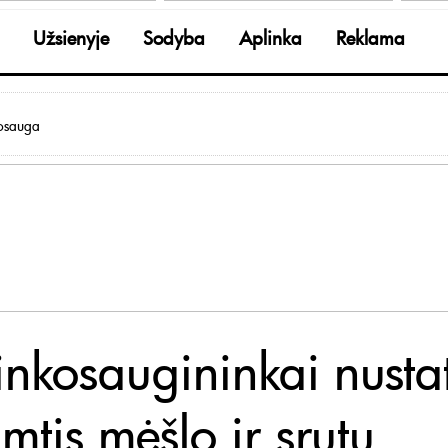
Užsienyje
Sodyba
Aplinka
Reklama
osauga
inkosaugininkai nusta
mtis mėšlo ir srutų