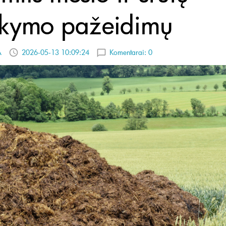
rkymo pažeidimų
A
2026-05-13 10:09:24
Komentarai:
0