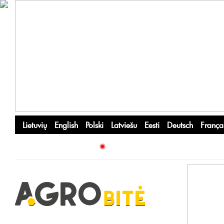
Lietuvių
English
Polski
Latviešu
Eesti
Deutsch
França