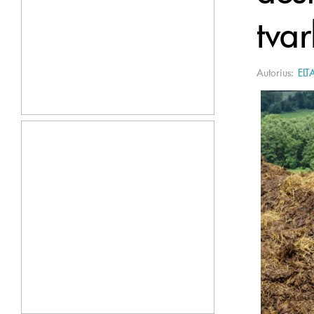
tva
Autorius:
ELT