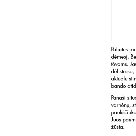
Palietus ja
dėmesį. Be 
tėvams. Ja
dėl streso,
aktualu st
bando atid
Panaši situ
varnėnų, s
paukščiukai
Juos paėmu
žūsta.