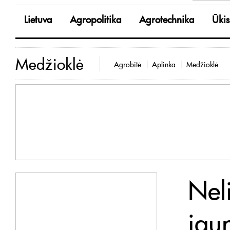
Lietuva
Agropolitika
Agrotechnika
Ūkis
Medžioklė
Agrobitė
Aplinka
Medžioklė
Nel
jaun