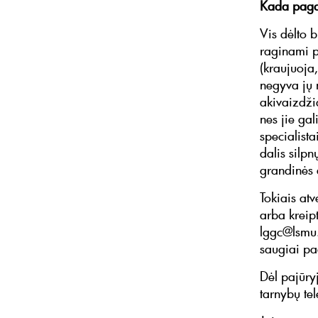
Kada paga
Vis dėlto 
raginami pa
(kraujuoja
negyva jų m
akivaizdžia
nes jie gal
specialist
dalis silp
grandinės 
Tokiais at
arba kreipt
lggc@lsmu.l
saugiai pa
Dėl pajūry
tarnybų te