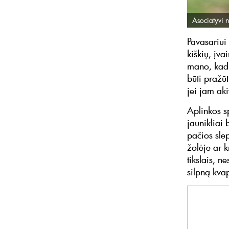
Asociatyvi n
Pavasariui 
kiškių, įv
mano, kad j
būti pražūt
jei jam ak
Aplinkos s
jaunikliai 
pačios slep
žolėje ar 
tikslais, n
silpną kva