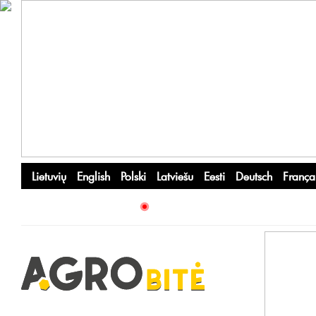
Lietuvių
English
Polski
Latviešu
Eesti
Deutsch
França