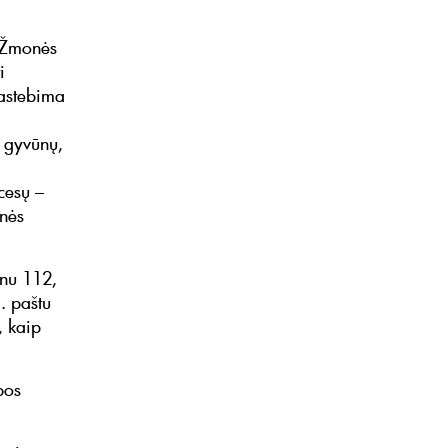
. Žmonės
i
pastebima
i gyvūnų,
cesų –
inės
onu 112,
. paštu
, kaip
bos