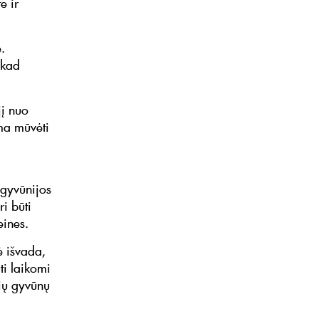
e ir
.
 kad
jį nuo
ma mūvėti
 gyvūnijos
ri būti
eines.
ė išvada,
ti laikomi
nių gyvūnų