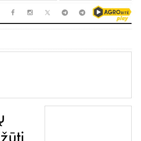
ų
 žūtį