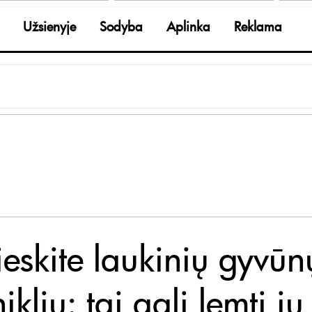
Užsienyje
Sodyba
Aplinka
Reklama
ieskite laukinių gyvūn
iklių: tai gali lemti jų