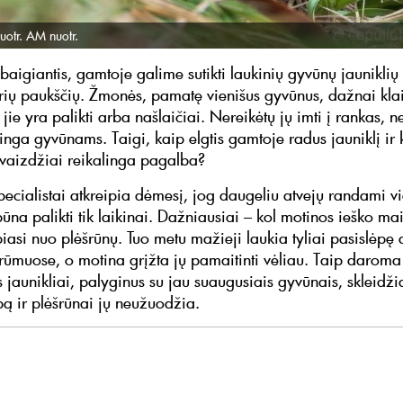
uotr. AM nuotr.
baigiantis, gamtoje galime sutikti laukinių gyvūnų jauniklių 
airių paukščių. Žmonės, pamatę vienišus gyvūnus, dažnai kla
ie yra palikti arba našlaičiai. Nereikėtų jų imti į rankas, ne
inga gyvūnams. Taigi, kaip elgtis gamtoje radus jauniklį ir 
ivaizdžiai reikalinga pagalba?
pecialistai atkreipia dėmesį, jog daugeliu atvejų randami vi
būna palikti tik laikinai. Dažniausiai – kol motinos ieško ma
iasi nuo plėšrūnų. Tuo metu mažieji laukia tyliai pasislėpę 
krūmuose, o motina grįžta jų pamaitinti vėliau. Taip daro
es jaunikliai, palyginus su jau suaugusiais gyvūnais, skleidžia
pą ir plėšrūnai jų neužuodžia.