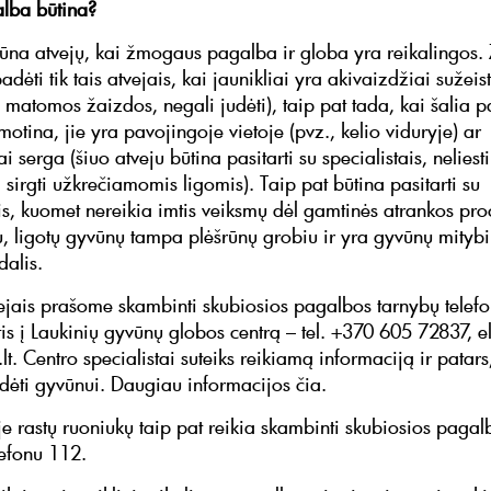
lba būtina?
būna atvejų, kai žmogaus pagalba ir globa yra reikalingos
dėti tik tais atvejais, kai jaunikliai yra akivaizdžiai sužeist
, matomos žaizdos, negali judėti), taip pat tada, kai šalia 
otina, jie yra pavojingoje vietoje (pvz., kelio viduryje) ar
i serga (šiuo atveju būtina pasitarti su specialistais, neliest
i sirgti užkrečiamomis ligomis). Taip pat būtina pasitarti su
ais, kuomet nereikia imtis veiksmų dėl gamtinės atrankos pro
nų, ligotų gyvūnų tampa plėšrūnų grobiu ir yra gyvūnų mityb
dalis.
vejais prašome skambinti skubiosios pagalbos tarnybų telef
is į Laukinių gyvūnų globos centrą – tel. +370 605 72837, el
t. Centro specialistai suteiks reikiamą informaciją ir patars
dėti gyvūnui. Daugiau informacijos čia.
je rastų ruoniukų taip pat reikia skambinti skubiosios pagal
lefonu 112.