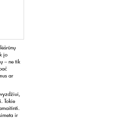
plėšrūnų
k jo
ų – ne tik
ypač
mus ar
avyzdžiui,
. Tokie
amaitinti.
imeta ir