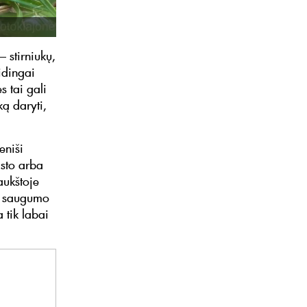
– stirniukų,
idingai
s tai gali
ką daryti,
eniši
isto arba
aukštoje
ma saugumo
 tik labai