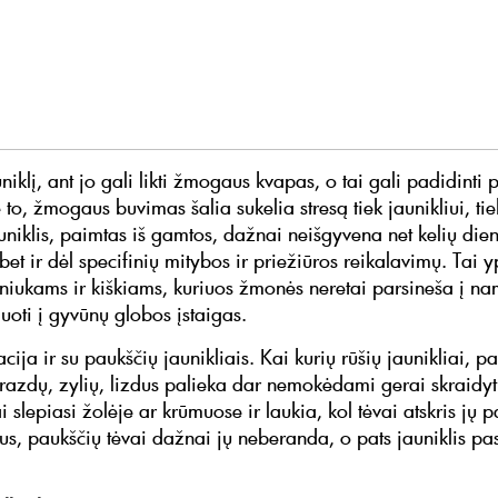
uniklį, ant jo gali likti žmogaus kvapas, o tai gali padidinti 
to, žmogaus buvimas šalia sukelia stresą tiek jaunikliui, tie
uniklis, paimtas iš gamtos, dažnai neišgyvena net kelių dien
 bet ir dėl specifinių mitybos ir priežiūros reikalavimų. Tai 
irniukams ir kiškiams, kuriuos žmonės neretai parsineša į na
uoti į gyvūnų globos įstaigas.
acija ir su paukščių jaunikliais. Kai kurių rūšių jaunikliai, p
trazdų, zylių, lizdus palieka dar nemokėdami gerai skraidyti
 slepiasi žolėje ar krūmuose ir laukia, kol tėvai atskris jų p
s, paukščių tėvai dažnai jų neberanda, o pats jauniklis pas