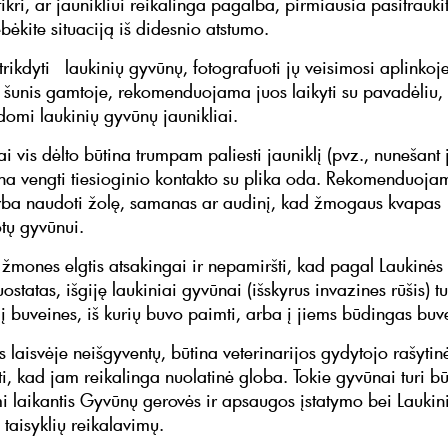
tikri, ar jaunikliui reikalinga pagalba, pirmiausia pasitraukit
bėkite situaciją iš didesnio atstumo.
rikdyti laukinių gyvūnų, fotografuoti jų veisimosi aplinkoje
 šunis gamtoje, rekomenduojama juos laikyti su pavadėliu,
domi laukinių gyvūnų jaunikliai.
ai vis dėlto būtina trumpam paliesti jauniklį (pvz., nunešant 
tina vengti tiesioginio kontakto su plika oda. Rekomenduoja
arba naudoti žolę, samanas ar audinį, kad žmogaus kvapas
tų gyvūnui.
žmones elgtis atsakingai ir nepamiršti, kad pagal Laukinės
ostatas, išgiję laukiniai gyvūnai (išskyrus invazines rūšis) tu
į buveines, iš kurių buvo paimti, arba į jiems būdingas buv
 laisvėje neišgyventų, būtina veterinarijos gydytojo rašytin
ti, kad jam reikalinga nuolatinė globa. Tokie gyvūnai turi bū
imi laikantis Gyvūnų gerovės ir apsaugos įstatymo bei Lauki
taisyklių reikalavimų.