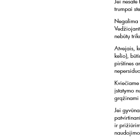
Jei nesate 
trumpai ste
Negalima t
Vedžiojant
nebūtų trik
Atvejais, k
kelio), bū
pirštines 
nepersiduo
Kviečiame 
įstatymo nu
grąžinami 
Jei gyvūnas
patvirtinan
ir prižiūr
naudojimo 