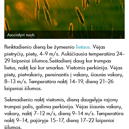
Asociatyvi nuotr.
Penktadienio dieną be žymesnio
lietaus.
Vėjas
pietryčių, pietų, 4–9 m/s. Aukščiausia temperatūra 24–
29 laipsniai šilumos.Šeštadienį daug kur trumpas
lietus, naktį kai kur smarkus. Vietomis perkūnija. Vėjas
pietų, pietvakarių, pereinantis į vakarų, šiaurės vakarų,
8–13 m/s. Temperatūra naktį 14–19, dieną 21–26
laipsniai šilumos.
Sekmadienio naktį vietomis, dieną daugelyje rajonų
trumpai palis, galima perkūnija. Vėjas šiaurės vakarų,
vakarų, naktį 7–12 m/s, dieną 9–14 m/s. Temperatūra
naktį 9–14, pajūryje 15–17, dieną 17–22 laipsniai
šilumos.