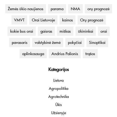
Žemės ūkio naujienos
parama
NMA
orų prognozė
VMVT
Orai Lietuvoje
kainos
Orų prognozė
kokie bus orai
gaisras
miškas
ūkininkai
orai
pavasaris
valstybinė žemė
pokyčiai
Sinoptikai
aplinkosauga
Andrius Palionis
trąšos
Kategorijos
Lietuva
Agropolitika
Agrotechnika
Ūkis
Užsienyje