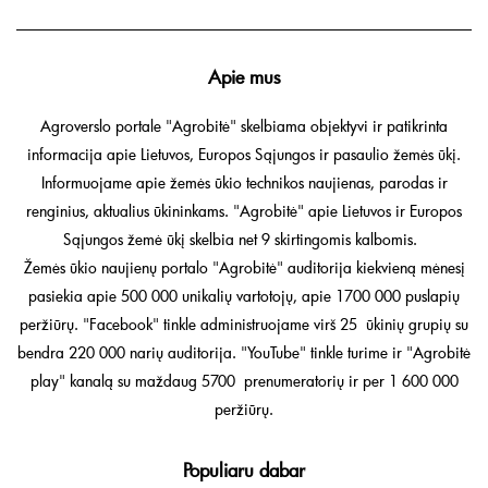
Apie mus
Agroverslo portale "Agrobitė" skelbiama objektyvi ir patikrinta
informacija apie Lietuvos, Europos Sąjungos ir pasaulio žemės ūkį.
Informuojame apie žemės ūkio technikos naujienas, parodas ir
renginius, aktualius ūkininkams. "Agrobitė" apie Lietuvos ir Europos
Sąjungos žemė ūkį skelbia net 9 skirtingomis kalbomis.
Žemės ūkio naujienų portalo "Agrobitė" auditorija kiekvieną mėnesį
pasiekia apie 500 000 unikalių vartotojų, apie 1700 000 puslapių
peržiūrų. "Facebook" tinkle administruojame virš 25 ūkinių grupių su
bendra 220 000 narių auditorija. "YouTube" tinkle turime ir "Agrobitė
play" kanalą su maždaug 5700 prenumeratorių ir per 1 600 000
peržiūrų.
Populiaru dabar