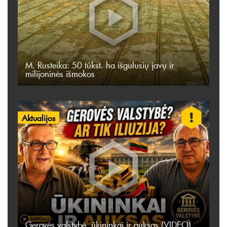
M. Rusteika: 50 tūkst. ha išgulusių javų ir
milijoninės išmokos
Aktualijos
Gerovės valstybė, ūkininkai ir auksas (VIDEO)