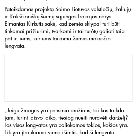
Pateikdamas projektą Seimo Lietuvos valstiečių, žaliųjų
ir Krikščioniškų šeimų sąjungos frakcijos narys
Eimantas Kirkutis sakė, kad žemės sklypai turi būti
tinkamai prižiūrimi, tvarkomi ir tai turėtų galioti taip
pat ir tiems, kuriems taikoma žemės mokesčio
lengvata.
„Jeigu žmogus yra pensinio amžiaus, tai kas trukdo
jam, turint laisvo laiko, tiesiog nueiti nuravėti darželį?
Tos visos lengvatos yra paliekamos tokios, kokios yra.
Tik yra įtraukiama viena išimtis, kad ši lengvata