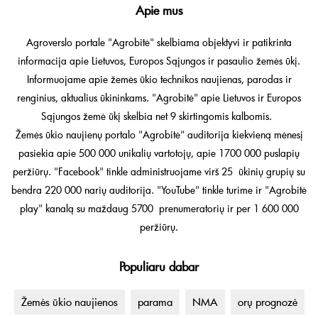
Apie mus
Agroverslo portale "Agrobitė" skelbiama objektyvi ir patikrinta
informacija apie Lietuvos, Europos Sąjungos ir pasaulio žemės ūkį.
Informuojame apie žemės ūkio technikos naujienas, parodas ir
renginius, aktualius ūkininkams. "Agrobitė" apie Lietuvos ir Europos
Sąjungos žemė ūkį skelbia net 9 skirtingomis kalbomis.
Žemės ūkio naujienų portalo "Agrobitė" auditorija kiekvieną mėnesį
pasiekia apie 500 000 unikalių vartotojų, apie 1700 000 puslapių
peržiūrų. "Facebook" tinkle administruojame virš 25 ūkinių grupių su
bendra 220 000 narių auditorija. "YouTube" tinkle turime ir "Agrobitė
play" kanalą su maždaug 5700 prenumeratorių ir per 1 600 000
peržiūrų.
Populiaru dabar
Žemės ūkio naujienos
parama
NMA
orų prognozė