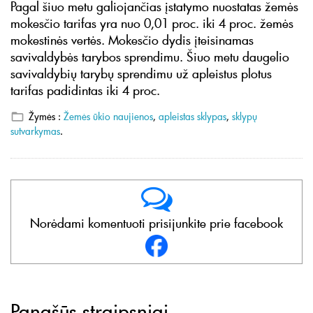
Pagal šiuo metu galiojančias įstatymo nuostatas žemės
mokesčio tarifas yra nuo 0,01 proc. iki 4 proc. žemės
mokestinės vertės. Mokesčio dydis įteisinamas
savivaldybės tarybos sprendimu. Šiuo metu daugelio
savivaldybių tarybų sprendimu už apleistus plotus
tarifas padidintas iki 4 proc.
Žymės :
Žemės ūkio naujienos
,
apleistas sklypas
,
sklypų
sutvarkymas
.
Norėdami komentuoti prisijunkite prie facebook
Panašūs straipsniai