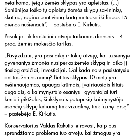
netaikoma, jeigu žemės sklypas yra apleistas. (...)
Seniūnijos ieško tų apleistų žemės sklypų savininkų,
skatina, ragina bent vieną kartą metuose iki liepos 15
dienos nušienauti“, – pastebėjo E. Kirkutis.
Pasak jo, tik kraštutiniu atveju taikomas didesnis – 4
proc. žemės mokesčio tarifas.
„Pavyzdžiui, yra pasitaikę ir tokių atvejų, kai užsienyje
gyvenantys žmonės nusiperka žemės sklypą ir laiko jį
tiesiog ateičiai, investicijai. Gal kada nors pasistatysiu
ant tos žemės namą? Bet tas sklypas 10 metų yra
nešienaujamas, apauga krūmais, įvairiausiais kitais
augalais, o kaimynystėje esantys gyventojai turi
kentėti piktžoles, šiukšlynais patapusių kaimynystėje
esančių sklypų keliamą tiek vizualinę, tiek fizinę taršą“,
– pastebėjo E. Kirkutis.
Konservatorius Valdas Rakutis teiravosi, kaip bus
sprendžiama problema tuo atveju, kai žmogus yra