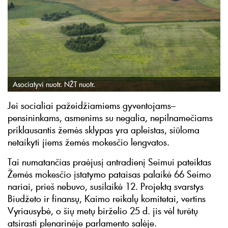
Asociatyvi nuotr. NŽT nuotr.
Jei socialiai pažeidžiamiems gyventojams–
pensininkams, asmenims su negalia, nepilnamečiams
priklausantis žemės sklypas yra apleistas, siūloma
netaikyti jiems žemės mokesčio lengvatos.
Tai numatančias praėjusį antradienį Seimui pateiktas
Žemės mokesčio įstatymo pataisas palaikė 66 Seimo
nariai, prieš nebuvo, susilaikė 12. Projektą svarstys
Biudžeto ir finansų, Kaimo reikalų komitetai, vertins
Vyriausybė, o šių metų birželio 25 d. jis vėl turėtų
atsirasti plenarinėje parlamento salėje.