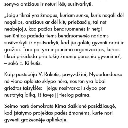
senyvo amžiaus ir neturi lėšų susitvarkyti.
„Jeigu tikrai yra žmogus, kuriam sunku, kuris negali dėl
negalios, amžiaus ar dėl kitų priežasčių, tai net
neabejoju, kad pačios bendruomenės ir netgi
seniūnijos padeda tiems bendruomenės nariams
susitvarkyti ir apsitvarkyti, kad jie galėtų gyventi oriai ir
gražiai. Taip pat yra ir jaunimo organizacijos, kurios
tikrai prisideda prie tokių žmonių geresnio gyvenimo“,
– sakė E. Kirkutis.
Kaip pastebėjo V. Rakutis, pavyzdžiui, Nyderlanduose
nė vieno apleisto sklypo nėra, nes ten yra labai
griežtos taisyklės: jeigu nesitvarkai sklypo per
nustatytą laiką, iš tavęs jį tiesiog paima.
Seimo narė demokratė Rima Baškienė pasidžiaugė,
kad įstatymo projektas padės žmonėms, kurie nori
gyventi gražesnėje aplinkoje.