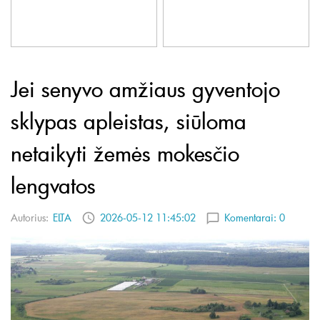
Jei senyvo amžiaus gyventojo
sklypas apleistas, siūloma
netaikyti žemės mokesčio
lengvatos
Autorius:
ELTA
2026-05-12 11:45:02
Komentarai:
0