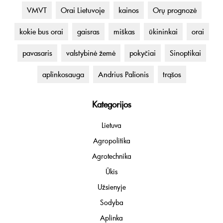
VMVT
Orai Lietuvoje
kainos
Orų prognozė
kokie bus orai
gaisras
miškas
ūkininkai
orai
pavasaris
valstybinė žemė
pokyčiai
Sinoptikai
aplinkosauga
Andrius Palionis
trąšos
Kategorijos
Lietuva
Agropolitika
Agrotechnika
Ūkis
Užsienyje
Sodyba
Aplinka