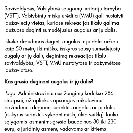
Savivaldybės, Valstybinė saugomų teritorijų tarnyba
(VSTT), Valstybinių miškų urėdija (VMU) gali nustatyti
laužaviečių vietas, kuriose rekreacijos tikslu galima
laužuose deginti sumedėjusius augalus ar jų dalis.
Išlieka draudimas deginti augalus ir jų dalis arčiau
kaip 50 metrų iki miško, išskyrus sausų sumedėjusių
augalų ar jų dalių deginimą rekreacijos tikslu
savivaldybės, VSTT, VMU nustatytose ir pažymėtose
laužavietėse.
Kas gresia deginant augalus ir jų dalis?
Pagal Administracinių nusižengimų kodekso 286
straipsnį, už aplinkos apsaugos reikalavimų
pažeidimus deginant surinktus augalus ar jų dalis
(išskyrus surinktus vykdant miškų ūkio veiklą) lauko
sąlygomis asmenims gresia bauda nuo 30 iki 230
eurų, o juridinių asmenų vadovams ar kitiems