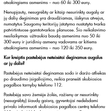
atsakingiems asmenims – nuo 60 iki 300 eurų.
Nenupjautų, nesugrėbtų ar kitaip nesurinktų augalų ar
jų dalių deginimas yra draudžiamas, išskyrus atvejus,
numatytus Saugomų teritorijų įstatymo nustatyta tvarka
patvirtintuose gamtotvarkos planuose. Šio reikalavimo
nesilaikymas užtraukia baudą asmenims nuo 50 iki
300 eurų ir juridinių asmenų vadovams ar kitiems
atsakingiems asmenims – nuo 120 iki 350 eurų.
Kur kreiptis pastebėjus neteisėtai deginamus augalus
ar jų dalis?
Pastebėjus neteisėtai deginamas sodo ir daržo atliekas
po draudimo įsigaliojimo, reikia pranešti skubiosios
pagalbos tarnybų telefonu 112.
Pastebėję savo žemėje žolės, ražienų ar nesurinktų
(nesugrėbtų) šiaudų gaisrą, gyventojai nedelsdami
privalo informuoti skubiosios pagalbos centrą telefonu