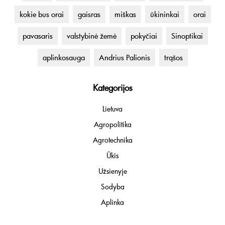
kokie bus orai
gaisras
miškas
ūkininkai
orai
pavasaris
valstybinė žemė
pokyčiai
Sinoptikai
aplinkosauga
Andrius Palionis
trąšos
Kategorijos
Lietuva
Agropolitika
Agrotechnika
Ūkis
Užsienyje
Sodyba
Aplinka