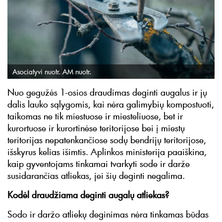
Asociatyvi nuotr. AM nuotr.
Nuo gegužės 1-osios draudimas deginti augalus ir jų
dalis lauko sąlygomis, kai nėra galimybių kompostuoti,
taikomas ne tik miestuose ir miesteliuose, bet ir
kurortuose ir kurortinėse teritorijose bei į miestų
teritorijas nepatenkančiose sodų bendrijų teritorijose,
išskyrus kelias išimtis. Aplinkos ministerija paaiškina,
kaip gyventojams tinkamai tvarkyti sode ir darže
susidarančias atliekas, jei šių deginti negalima.
Kodėl draudžiama deginti augalų atliekas?
Sodo ir daržo atliekų deginimas nėra tinkamas būdas