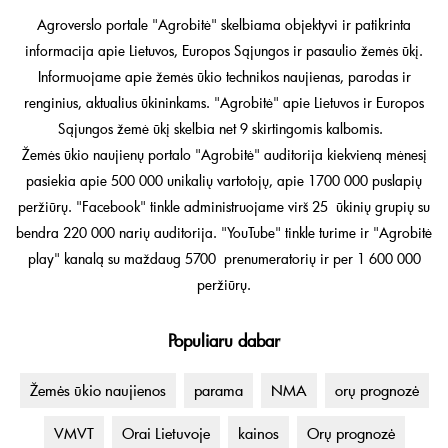
Agroverslo portale "Agrobitė" skelbiama objektyvi ir patikrinta
informacija apie Lietuvos, Europos Sąjungos ir pasaulio žemės ūkį.
Informuojame apie žemės ūkio technikos naujienas, parodas ir
renginius, aktualius ūkininkams. "Agrobitė" apie Lietuvos ir Europos
Sąjungos žemė ūkį skelbia net 9 skirtingomis kalbomis.
Žemės ūkio naujienų portalo "Agrobitė" auditorija kiekvieną mėnesį
pasiekia apie 500 000 unikalių vartotojų, apie 1700 000 puslapių
peržiūrų. "Facebook" tinkle administruojame virš 25 ūkinių grupių su
bendra 220 000 narių auditorija. "YouTube" tinkle turime ir "Agrobitė
play" kanalą su maždaug 5700 prenumeratorių ir per 1 600 000
peržiūrų.
Populiaru dabar
Žemės ūkio naujienos
parama
NMA
orų prognozė
VMVT
Orai Lietuvoje
kainos
Orų prognozė