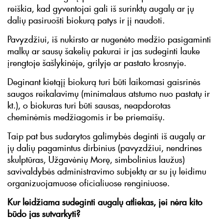
reiškia, kad gyventojai gali iš surinktų augalų ar jų
dalių pasiruošti biokurą patys ir jį naudoti.
Pavyzdžiui, iš nukirsto ar nugenėto medžio pasigaminti
malkų ar sausų šakelių pakurai ir jas sudeginti lauke
įrengtoje šašlykinėje, grilyje ar pastato krosnyje.
Deginant kietąjį biokurą turi būti laikomasi gaisrinės
saugos reikalavimų (minimalaus atstumo nuo pastatų ir
kt.), o biokuras turi būti sausas, neapdorotas
cheminėmis medžiagomis ir be priemaišų.
Taip pat bus sudarytos galimybės deginti iš augalų ar
jų dalių pagamintus dirbinius (pavyzdžiui, nendrines
skulptūras, Užgavėnių Morę, simbolinius laužus)
savivaldybės administravimo subjektų ar su jų leidimu
organizuojamuose oficialiuose renginiuose.
Kur leidžiama sudeginti augalų atliekas, jei nėra kito
būdo jas sutvarkyti?