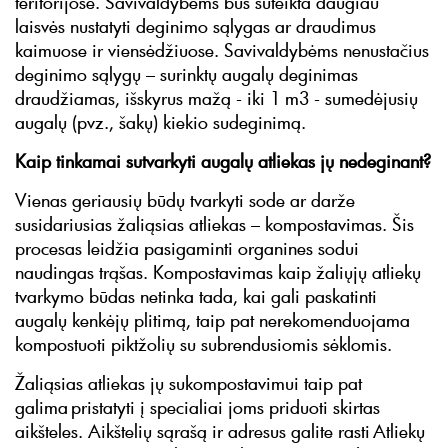
teritorijose. Savivaldybėms bus suteikta daugiau
laisvės nustatyti deginimo sąlygas ar draudimus
kaimuose ir viensėdžiuose. Savivaldybėms nenustačius
deginimo sąlygų – surinktų augalų deginimas
draudžiamas, išskyrus mažą - iki 1 m3 - sumedėjusių
augalų (pvz., šakų) kiekio sudeginimą.
Kaip tinkamai sutvarkyti augalų atliekas jų nedeginant?
Vienas geriausių būdų tvarkyti sode ar darže
susidariusias žaliąsias atliekas – kompostavimas. Šis
procesas leidžia pasigaminti organines sodui
naudingas trąšas. Kompostavimas kaip žaliųjų atliekų
tvarkymo būdas netinka tada, kai gali paskatinti
augalų kenkėjų plitimą, taip pat nerekomenduojama
kompostuoti piktžolių su subrendusiomis sėklomis.
Žaliąsias atliekas jų sukompostavimui taip pat
galima pristatyti į specialiai joms priduoti skirtas
aikšteles. Aikštelių sąrašą ir adresus galite rasti Atliekų