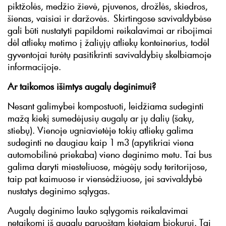
piktžolės, medžio žievė, pjuvenos, drožlės, skiedros,
šienas, vaisiai ir daržovės. Skirtingose savivaldybėse
gali būti nustatyti papildomi reikalavimai ar ribojimai
dėl atliekų metimo į žaliųjų atliekų konteinerius, todėl
gyventojai turėtų pasitikrinti savivaldybių skelbiamoje
informacijoje.
Ar taikomos išimtys augalų deginimui?
Nesant galimybei kompostuoti, leidžiama sudeginti
mažą kiekį sumedėjusių augalų ar jų dalių (šakų,
stiebų). Vienoje ugniavietėje tokių atliekų galima
sudeginti ne daugiau kaip 1 m3 (apytikriai viena
automobilinė priekaba) vieno deginimo metu. Tai bus
galima daryti miesteliuose, mėgėjų sodų teritorijose,
taip pat kaimuose ir viensėdžiuose, jei savivaldybė
nustatys deginimo sąlygas.
Augalų deginimo lauko sąlygomis reikalavimai
netaikomi iš augalų paruoštam kietajam biokurui. Tai