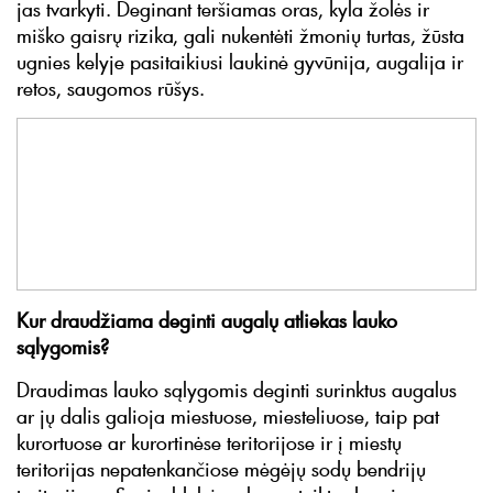
jas tvarkyti. Deginant teršiamas oras, kyla žolės ir
miško gaisrų rizika, gali nukentėti žmonių turtas, žūsta
ugnies kelyje pasitaikiusi laukinė gyvūnija, augalija ir
retos, saugomos rūšys.
Kur draudžiama deginti augalų atliekas lauko
sąlygomis?
Draudimas lauko sąlygomis deginti surinktus augalus
ar jų dalis galioja miestuose, miesteliuose, taip pat
kurortuose ar kurortinėse teritorijose ir į miestų
teritorijas nepatenkančiose mėgėjų sodų bendrijų