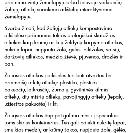
priėmimo vietų žemėlapyje arba Lietuvoje veikiančių
žaliųjų atliekų surinkimo aikštelių interaktyviame
žemėlapyje.
Svarbu žinoti, kad žaliųjų atliekų kompostavimo
aikštelėse priimamos tokios biologiškai skaidžios
atliekos kaip krūmų ar kitų želdynų karpymo atliekos,
nukritę lapai, nupjauta žolė, gėlės, piktžolės, vaisių,
daržovių atliekos, medžio žievė, pjuvenos, drožlės ir
pan.
Žaliosios atliekos į aikšteles turi būti atvežtos be
priemaišų ir kitų atliekų: plastiko, plastiko
pakuočių, laikraščių, žurnalų, gyvūninės kilmės
atliekų, kitų mišrių atliekų, pavojingųjų atliekų (tepalų,
užterštos pakuotės) ir kt.
Žaliąsias atliekas taip pat galima mesti į specialius
joms skirtus konteinerius. Ten gali patekti nukritę lapai,
smulkios medžių ar krūmų šakos, nupjauta žolė, gėlės,