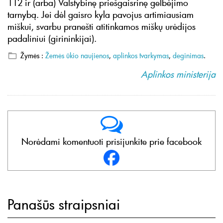
112 ir (arba) Valstybinę priešgaisrinę gelbėjimo
tarnybą. Jei dėl gaisro kyla pavojus artimiausiam
miškui, svarbu pranešti atitinkamos miškų urėdijos
padaliniui (girininkijai).
Žymės :
Žemės ūkio naujienos
,
aplinkos tvarkymas
,
deginimas
.
Aplinkos ministerija
Norėdami komentuoti prisijunkite prie facebook
Panašūs straipsniai