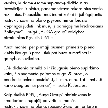
verslas, kuriame esame suplanavę didžiausias
investicijas ir plėtrą, pademonstravo rekordinius verslo
rezultatus. Nuosekliai mažinami kaštai ir įsibėgėjantis
restruktūrizavimo plano įgyvendinimas leidžia
kryptingai judėti link mūsų įsipareigojimų kreditoriams
išpildymo“, – teigė „AUGA group“ valdybos
pirmininkas Kęstutis Juščius.
Anot įmonės, per pirmąjį pusmetį primelžto pieno
kiekis išaugo 5 proc., tiek pat buvo sumažinta ir
gamybos savikaina.
„Dėl didesnio primilžio ir išaugusių pieno supirkimo
kainų šio segmento pajamos augo 20 proc., o
bendrasis pelnas pasiekė 3,31 mln. eurų. Tai – net 3,8
karto daugiau nei pernai“, – sakė K. Juščius.
Kaip skelbė BNS, „Auga Group“ akcininkams ir
kreditoriams rugpjūtį patvirtinus įmonės
restruktūrizavimo planą, rugsėjo 2-ąją jam pritarė ir