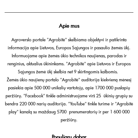
Apie mus
Agroverslo portale "Agrobitė" skelbiama objektyvi ir patikrinta
informacija apie Lietuvos, Europos Sąjungos ir pasaulio žemės ūkį.
Informuojame apie žemės ūkio technikos naujienas, parodas ir
renginius, aktualius ūkininkams. "Agrobitė" apie Lietuvos ir Europos
Sąjungos žemė ūkį skelbia net 9 skirtingomis kalbomis.
Žemės ūkio naujienų portalo "Agrobitė" auditorija kiekvieną mėnesį
pasiekia apie 500 000 unikalių vartotojų, apie 1700 000 puslapių
peržiūrų. "Facebook" tinkle administruojame virš 25 ūkinių grupių su
bendra 220 000 narių auditorija. "YouTube" tinkle turime ir "Agrobitė
play" kanalą su maždaug 5700 prenumeratorių ir per 1 600 000
peržiūrų.
Populiaru dabar