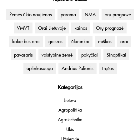
Žemės ūkio naujienos
parama
NMA
orų prognozė
VMVT
Orai Lietuvoje
kainos
Orų prognozė
kokie bus orai
gaisras
ūkininkai
miškas
orai
pavasaris
valstybinė žemė
pokyčiai
Sinoptikai
aplinkosauga
Andrius Palionis
trąšos
Kategorijos
Lietuva
Agropolitika
Agrotechnika
Ūkis
Užsienyje