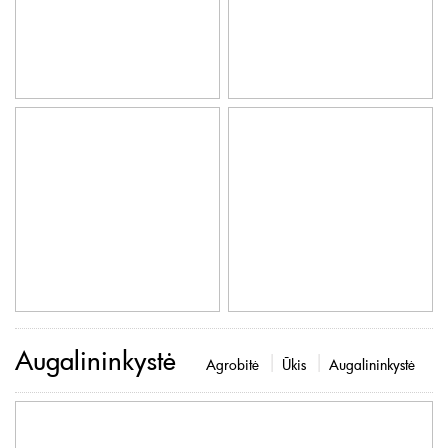
Augalininkystė
Agrobitė
Ūkis
Augalininkystė