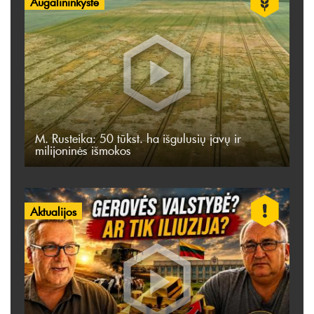
Augalininkystė
M. Rusteika: 50 tūkst. ha išgulusių javų ir
milijoninės išmokos
Aktualijos