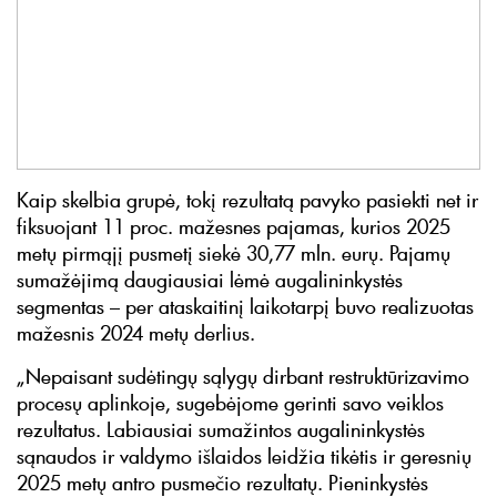
Kaip skelbia grupė, tokį rezultatą pavyko pasiekti net ir
fiksuojant 11 proc. mažesnes pajamas, kurios 2025
metų pirmąjį pusmetį siekė 30,77 mln. eurų. Pajamų
sumažėjimą daugiausiai lėmė augalininkystės
segmentas – per ataskaitinį laikotarpį buvo realizuotas
mažesnis 2024 metų derlius.
„Nepaisant sudėtingų sąlygų dirbant restruktūrizavimo
procesų aplinkoje, sugebėjome gerinti savo veiklos
rezultatus. Labiausiai sumažintos augalininkystės
sąnaudos ir valdymo išlaidos leidžia tikėtis ir geresnių
2025 metų antro pusmečio rezultatų. Pieninkystės