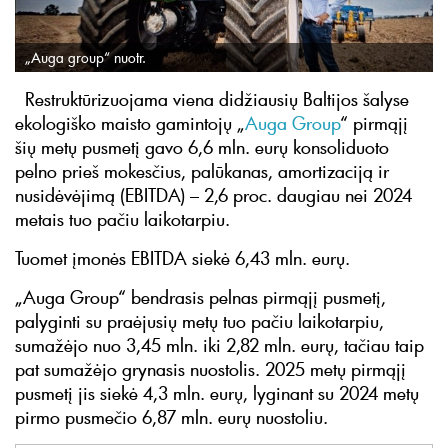
„Auga group“ nuotr.
Restruktūrizuojama viena didžiausių Baltijos šalyse
ekologiško maisto gamintojų „
Auga Group
“ pirmąjį
šių metų pusmetį gavo 6,6 mln. eurų konsoliduoto
pelno prieš mokesčius, palūkanas, amortizaciją ir
nusidėvėjimą (EBITDA) – 2,6 proc. daugiau nei 2024
metais tuo pačiu laikotarpiu.
Tuomet įmonės EBITDA siekė 6,43 mln. eurų.
„Auga Group“ bendrasis pelnas pirmąjį pusmetį,
palyginti su praėjusių metų tuo pačiu laikotarpiu,
sumažėjo nuo 3,45 mln. iki 2,82 mln. eurų, tačiau taip
pat sumažėjo grynasis nuostolis. 2025 metų pirmąjį
pusmetį jis siekė 4,3 mln. eurų, lyginant su 2024 metų
pirmo pusmečio 6,87 mln. eurų nuostoliu.