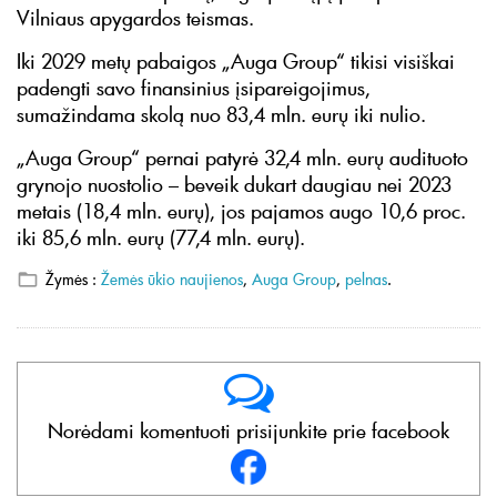
Vilniaus apygardos teismas.
Iki 2029 metų pabaigos „Auga Group“ tikisi visiškai
padengti savo finansinius įsipareigojimus,
sumažindama skolą nuo 83,4 mln. eurų iki nulio.
„Auga Group“ pernai patyrė 32,4 mln. eurų audituoto
grynojo nuostolio – beveik dukart daugiau nei 2023
metais (18,4 mln. eurų), jos pajamos augo 10,6 proc.
iki 85,6 mln. eurų (77,4 mln. eurų).
Žymės :
Žemės ūkio naujienos
,
Auga Group
,
pelnas
.
Norėdami komentuoti prisijunkite prie facebook