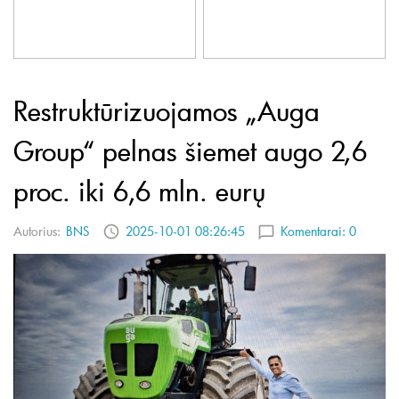
Restruktūrizuojamos „Auga
Group“ pelnas šiemet augo 2,6
proc. iki 6,6 mln. eurų
Autorius:
BNS
2025-10-01 08:26:45
Komentarai:
0