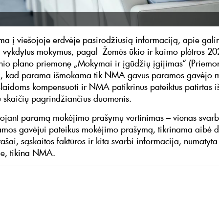
 į viešojoje erdvėje pasirodžiusią informaciją, apie gali
i vykdytus mokymus, pagal Žemės ūkio ir kaimo plėtros 2
inio plano priemonę „Mokymai ir įgūdžių įgijimas“ (Priem
a, kad parama išmokama tik NMA gavus paramos gavėjo 
laidoms kompensuoti ir NMA patikrinus pateiktus patirtas i
ų skaičių pagrindžiančius duomenis.
ojant paramą mokėjimo prašymų vertinimas – vienas svarb
amos gavėjui pateikus mokėjimo prašymą, tikrinama aibė 
ašai, sąskaitos faktūros ir kita svarbi informacija, numatyta
e, tikina NMA.