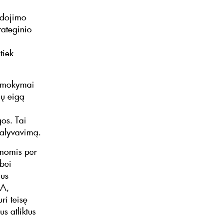
udojimo
rateginio
tiek
d mokymai
jų eigą
os. Tai
dalyvavimą.
amomis per
bei
mus
MA,
ri teisę
s atliktus