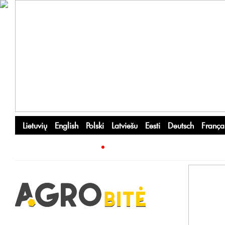
Lietuvių
English
Polski
Latviešu
Eesti
Deutsch
França