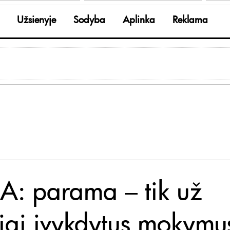
Užsienyje
Sodyba
Aplinka
Reklama
: parama – tik už
liai įvykdytus mokymu