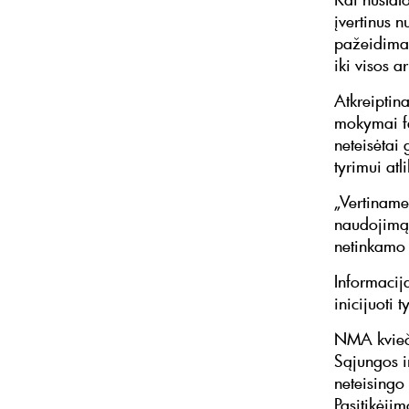
įvertinus 
pažeidimas
iki visos 
Atkreiptin
mokymai fa
neteisėtai
tyrimui atli
„Vertiname
naudojimą.
netinkamo
Informacij
inicijuoti 
NMA kvieči
Sąjungos i
neteisingo
Pasitikėjim