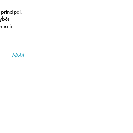
principai.
tybės
ymą ir
NMA