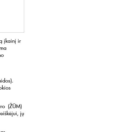
 įkainį ir
ama
mo
idos).
okios
stro (ŽŪM)
iškėjui, jų
Jas