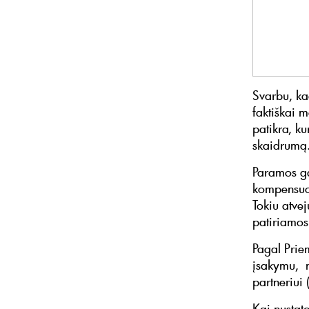
Svarbu, ka
faktiškai 
patikra, ku
skaidrumą
Paramos ga
kompensuoj
Tokiu atve
patiriamo
Pagal Prie
įsakymu, n
partneriui 
Kai nustato