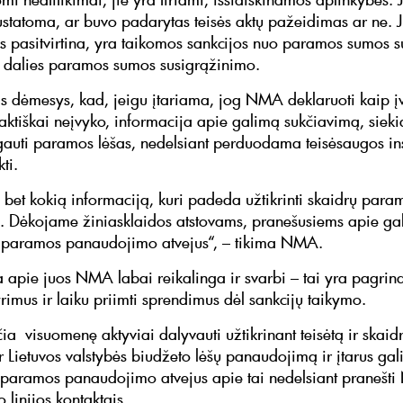
nustatoma, ar buvo padarytas teisės aktų pažeidimas ar ne. J
 pasitvirtina, yra taikomos sankcijos nuo paramos sumos
ar dalies paramos sumos susigrąžinimo.
as dėmesys, kad, jeigu įtariama, jog NMA deklaruoti kaip į
ktiškai neįvyko, informacija apie galimą sukčiavimą, sieki
 gauti paramos lėšas, nedelsiant perduodama teisėsaugos ins
kti.
 bet kokią informaciją, kuri padeda užtikrinti skaidrų para
 Dėkojame žiniasklaidos atstovams, pranešusiems apie ga
 paramos panaudojimo atvejus“, – tikima NMA.
a apie juos NMA labai reikalinga ir svarbi – tai yra pagrin
tyrimus ir laiku priimti sprendimus dėl sankcijų taikymo.
a visuomenę aktyviai dalyvauti užtikrinant teisėtą ir skaid
r Lietuvos valstybės biudžeto lėšų panaudojimą ir įtarus ga
 paramos panaudojimo atvejus apie tai nedelsiant pranešt
o linijos kontaktais.