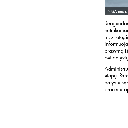
NMA nuotr.
Reaguodama
netinkama
m. strateg
informuoj
prašymą iš
bei dalyvi
Administru
etapų. Par
dalyvių sąr
procedūroj