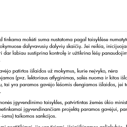
d tinkama mokėti suma nustatoma pagal taisyklėse numatytą
mokymuose dalyvavusių dalyvių skaičių. Jei reikia, inicijuoj
ri dar labiau sustiprina kontrolę ir užtikrina lėšų panaudoji
.
vėjo patirtos išlaidos už mokymus, kurie neįvyko, nėra
amos (pvz. lektoriaus atlyginimas, salės nuoma ir kitos išla
ju, tai yra paramos gavėjo lėšomis dengiamos išlaidos, jei t
s.
monės įgyvendinimo taisykles, patvirtintas žemės ūkio mini
etinkamai įgyvendinančiam projektą paramos gavėjui, pare
(-iams) taikomos sankcijos.
mi neatitikimai, jie yra tiriami, išsiaiškinamos aplinkybės. 