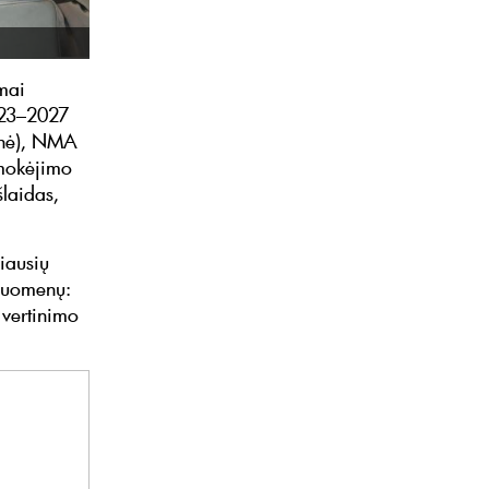
mai
023–2027
onė), NMA
mokėjimo
šlaidas,
iausių
duomenų:
 vertinimo