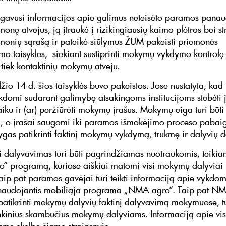
gavusi informacijos apie galimus neteisėto paramos pana
onę atvejus, ją įtraukė į rizikingiausių kaimo plėtros bei st
monių sąrašą ir pateikė siūlymus ŽŪM pakeisti priemonės
mo taisykles, siekiant sustiprinti mokymų vykdymo kontrolę 
 tiek kontaktinių mokymų atveju.
žio 14 d. šios taisyklės buvo pakeistos. Jose nustatyta, ka
vykdomi sudarant galimybę atsakingoms institucijoms stebėti 
aiku ir (ar) peržiūrėti mokymų įrašus. Mokymų eiga turi būti
, o įrašai saugomi iki paramos išmokėjimo proceso pabaig
ygas patikrinti faktinį mokymų vykdymą, trukmę ir dalyvių 
 dalyvavimas turi būti pagrindžiamas nuotraukomis, teiki
 programą, kuriose aiškiai matomi visi mokymų dalyviai 
 Taip pat paramos gavėjai turi teikti informaciją apie vykdo
audojantis mobiliąja programa „NMA agro“. Taip pat N
atikrinti mokymų dalyvių faktinį dalyvavimą mokymuose, tu
rankinius skambučius mokymų dalyviams. Informaciją apie visu