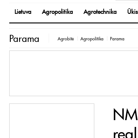
Lietuva
Agropolitika
Agrotechnika
Ūkis
Parama
Agrobitė
Agropolitika
Parama
NMA
rea