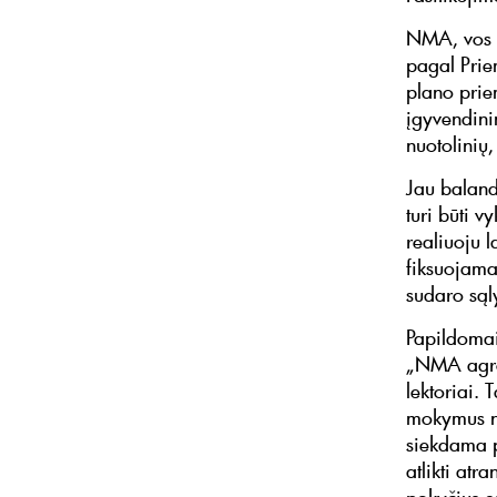
NMA, vos 
pagal Priem
plano prie
įgyvendini
nuotolinių,
Jau baland
turi būti 
realiuoju l
fiksuojama
sudaro sąl
Papildomai
„NMA agro“
lektoriai.
mokymus n
siekdama p
atlikti at