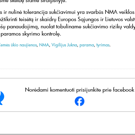
sme skelbę šiame straipsnyje.
 ir nulinė tolerancija sukčiavimui yra svarbūs NMA veiklos 
tikrinti teisėtą ir skaidrų Europos Sąjungos ir Lietuvos vals
ėšų panaudojimą, nuolat tobuliname sukčiavimo rizikų vald
 paramos skyrimo kontrolę.
Žemės ūkio naujienos
,
NMA
,
Vigilijus Jukna
,
parama
,
tyrimas
.
Norėdami komentuoti prisijunkite prie facebook