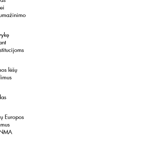
ei
 sumažinimo
vykę
ant
titucijoms
mos lėšų
limus
das
rų Europos
limus
i NMA