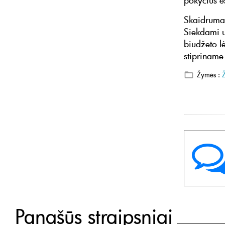
pokyčius e
Skaidrumas
Siekdami už
biudžeto l
stipriname
Žymės :
Panašūs straipsniai