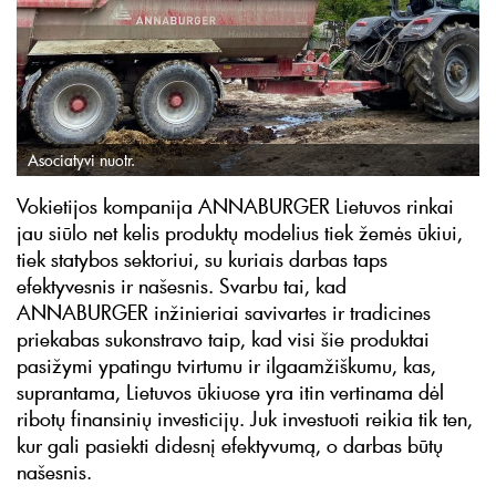
Asociatyvi nuotr.
Vokietijos kompanija ANNABURGER Lietuvos rinkai
jau siūlo net kelis produktų modelius tiek žemės ūkiui,
tiek statybos sektoriui, su kuriais darbas taps
efektyvesnis ir našesnis. Svarbu tai, kad
ANNABURGER inžinieriai savivartes ir tradicines
priekabas sukonstravo taip, kad visi šie produktai
pasižymi ypatingu tvirtumu ir ilgaamžiškumu, kas,
suprantama, Lietuvos ūkiuose yra itin vertinama dėl
ribotų finansinių investicijų. Juk investuoti reikia tik ten,
kur gali pasiekti didesnį efektyvumą, o darbas būtų
našesnis.