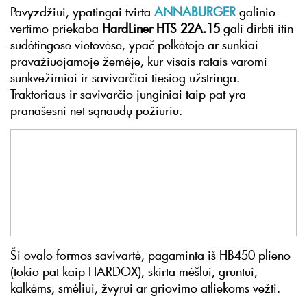
Pavyzdžiui, ypatingai tvirta
ANNABURGER
galinio
vertimo priekaba
HardLiner HTS 22A.15
gali dirbti itin
sudėtingose vietovėse, ypač pelkėtoje ar sunkiai
pravažiuojamoje žemėje, kur visais ratais varomi
sunkvežimiai ir savivarčiai tiesiog užstringa.
Traktoriaus ir savivarčio junginiai taip pat yra
pranašesni net sąnaudų požiūriu.
Ši ovalo formos savivartė, pagaminta iš HB450 plieno
(tokio pat kaip HARDOX), skirta mėšlui, gruntui,
kalkėms, smėliui, žvyrui ar griovimo atliekoms vežti.