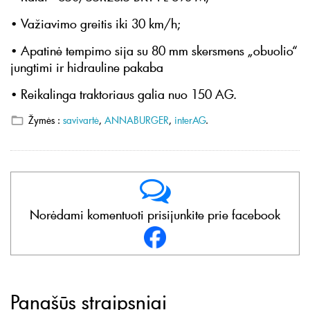
• Važiavimo greitis iki 30 km/h;
• Apatinė tempimo sija su 80 mm skersmens „obuolio“
jungtimi ir hidrauline pakaba
• Reikalinga traktoriaus galia nuo 150 AG.
Žymės :
savivartė
,
ANNABURGER
,
interAG
.
Norėdami komentuoti prisijunkite prie facebook
Panašūs straipsniai