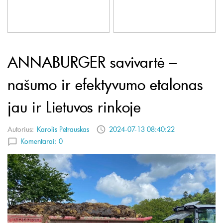
ANNABURGER savivartė –
našumo ir efektyvumo etalonas
jau ir Lietuvos rinkoje
Autorius:
Karolis Petrauskas
2024-07-13 08:40:22
Komentarai:
0