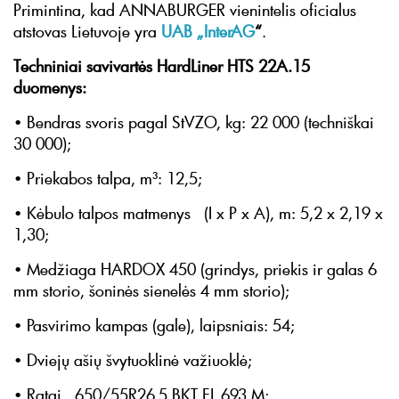
Primintina, kad ANNABURGER vienintelis oficialus
atstovas Lietuvoje yra
UAB „InterAG
“
.
Techniniai savivartės HardLiner HTS 22A.15
duomenys:
• Bendras svoris pagal StVZO, kg: 22 000 (techniškai
30 000);
• Priekabos talpa, m³: 12,5;
• Kėbulo talpos matmenys (I x P x A), m: 5,2 x 2,19 x
1,30;
• Medžiaga HARDOX 450 (grindys, priekis ir galas 6
mm storio, šoninės sienelės 4 mm storio);
• Pasvirimo kampas (gale), laipsniais: 54;
• Dviejų ašių švytuoklinė važiuoklė;
• Ratai 650/55R26.5 BKT FL 693 M;