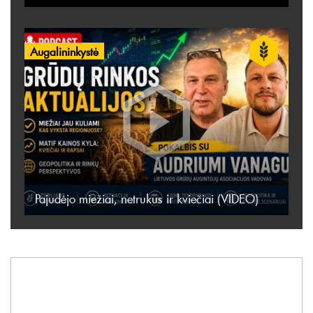
Augalininkystė
Pajudėjo miežiai, netrukus ir kviečiai (VIDEO)