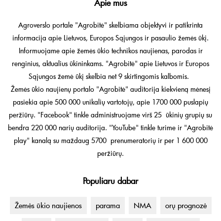
Apie mus
Agroverslo portale "Agrobitė" skelbiama objektyvi ir patikrinta
informacija apie Lietuvos, Europos Sąjungos ir pasaulio žemės ūkį.
Informuojame apie žemės ūkio technikos naujienas, parodas ir
renginius, aktualius ūkininkams. "Agrobitė" apie Lietuvos ir Europos
Sąjungos žemė ūkį skelbia net 9 skirtingomis kalbomis.
Žemės ūkio naujienų portalo "Agrobitė" auditorija kiekvieną mėnesį
pasiekia apie 500 000 unikalių vartotojų, apie 1700 000 puslapių
peržiūrų. "Facebook" tinkle administruojame virš 25 ūkinių grupių su
bendra 220 000 narių auditorija. "YouTube" tinkle turime ir "Agrobitė
play" kanalą su maždaug 5700 prenumeratorių ir per 1 600 000
peržiūrų.
Populiaru dabar
Žemės ūkio naujienos
parama
NMA
orų prognozė