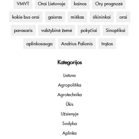
VMVT
Orai Lietuvoje
kainos
Orų prognozė
kokie bus orai
gaisras
miškas
ūkininkai
orai
pavasaris
valstybinė žemė
pokyčiai
Sinoptikai
aplinkosauga
Andrius Palionis
trąšos
Kategorijos
Lietuva
Agropolitika
Agrotechnika
Ūkis
Užsienyje
Sodyba
Aplinka