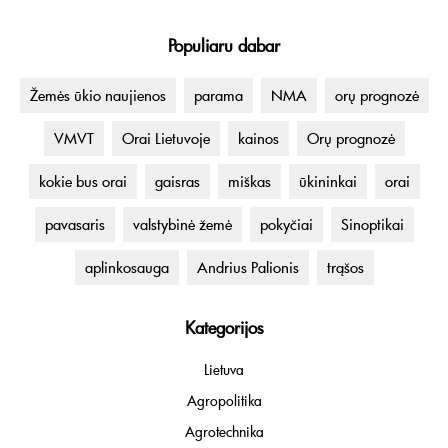
Populiaru dabar
Žemės ūkio naujienos
parama
NMA
orų prognozė
VMVT
Orai Lietuvoje
kainos
Orų prognozė
kokie bus orai
gaisras
miškas
ūkininkai
orai
pavasaris
valstybinė žemė
pokyčiai
Sinoptikai
aplinkosauga
Andrius Palionis
trąšos
Kategorijos
Lietuva
Agropolitika
Agrotechnika