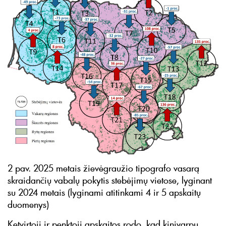
2 pav. 2025 metais žievėgraužio tipografo vasarą
skraidančių vabalų pokytis stebėjimų vietose, lyginant
su 2024 metais (lyginami atitinkami 4 ir 5 apskaitų
duomenys)
Ketvirtoji ir penktoji apskaitos rodo, kad kinivarpų