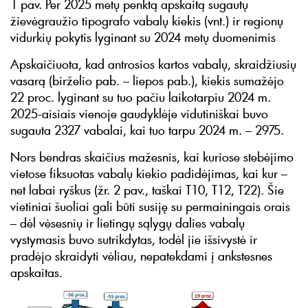
1 pav. Per 2025 metų penktą apskaitą sugautų
žievėgraužio tipografo vabalų kiekis (vnt.) ir regionų
vidurkių pokytis lyginant su 2024 metų duomenimis
Apskaičiuota, kad antrosios kartos vabalų, skraidžiusių
vasarą (birželio pab. – liepos pab.), kiekis sumažėjo
22 proc. lyginant su tuo pačiu laikotarpiu 2024 m.
2025-aisiais vienoje gaudyklėje vidutiniškai buvo
sugauta 2327 vabalai, kai tuo tarpu 2024 m. – 2975.
Nors bendras skaičius mažesnis, kai kuriose stebėjimo
vietose fiksuotas vabalų kiekio padidėjimas, kai kur –
net labai ryškus (žr. 2 pav., taškai T10, T12, T22). Šie
vietiniai šuoliai gali būti susiję su permainingais orais
– dėl vėsesnių ir lietingų sąlygų dalies vabalų
vystymasis buvo sutrikdytas, todėl jie išsivystė ir
pradėjo skraidyti vėliau, nepatekdami į ankstesnes
apskaitas.