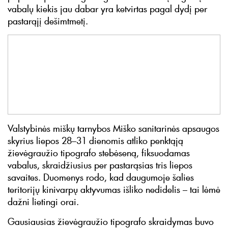
vabalų kiekis jau dabar yra ketvirtas pagal dydį per
pastarąjį dešimtmetį.
Valstybinės miškų tarnybos Miško sanitarinės apsaugos
skyrius liepos 28–31 dienomis atliko penktąją
žievėgraužio tipografo stebėseną, fiksuodamas
vabalus, skraidžiusius per pastarąsias tris liepos
savaites. Duomenys rodo, kad daugumoje šalies
teritorijų kinivarpų aktyvumas išliko nedidelis – tai lėmė
dažni lietingi orai.
Gausiausias žievėgraužio tipografo skraidymas buvo