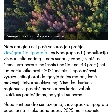
Žievėgraužio tipografo pažeisti miškai.
Nors daugiau nei pusė vasaros jau praėjo,
žievėgraužio tipografo
(Ips typographus L.) populiacija
vis dar kelia nerimą – nors sugautų vabalų skaičius
šiemet yra perpus mažesnis (mažiau nei 48 proc.) nei
tuo pačiu laikotarpiu 2024 metais. Liepos mėnesį
vyravę lietingi orai daugelyje šalies regionų lėmė
mažesnį kinivarpų aktyvumą. Visgi kai kuriuose
regionuose pastebėtas vasarinės kartos vabalų
skaičiaus padidėjimas, palyginti su pernai.
Nepaisant bendro sumažėjimo, žievėgraužio tipografo
populiacija išlieka gana gausi. 2025 metų sugautų