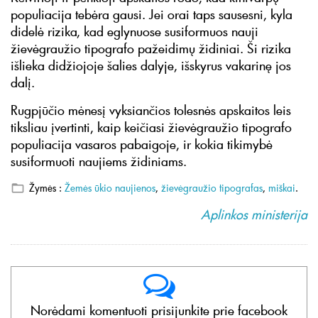
populiacija tebėra gausi. Jei orai taps sausesni, kyla
didelė rizika, kad eglynuose susiformuos nauji
žievėgraužio tipografo pažeidimų židiniai. Ši rizika
išlieka didžiojoje šalies dalyje, išskyrus vakarinę jos
dalį.
Rugpjūčio mėnesį vyksiančios tolesnės apskaitos leis
tiksliau įvertinti, kaip keičiasi žievėgraužio tipografo
populiacija vasaros pabaigoje, ir kokia tikimybė
susiformuoti naujiems židiniams.
Žymės :
Žemės ūkio naujienos
,
žievėgraužio tipografas
,
miškai
.
Aplinkos ministerija
Norėdami komentuoti prisijunkite prie facebook