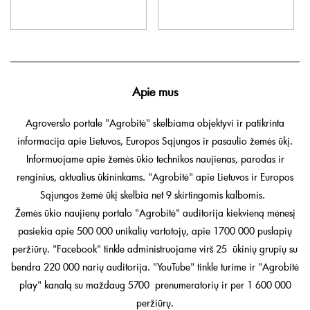
Apie mus
Agroverslo portale "Agrobitė" skelbiama objektyvi ir patikrinta
informacija apie Lietuvos, Europos Sąjungos ir pasaulio žemės ūkį.
Informuojame apie žemės ūkio technikos naujienas, parodas ir
renginius, aktualius ūkininkams. "Agrobitė" apie Lietuvos ir Europos
Sąjungos žemė ūkį skelbia net 9 skirtingomis kalbomis.
Žemės ūkio naujienų portalo "Agrobitė" auditorija kiekvieną mėnesį
pasiekia apie 500 000 unikalių vartotojų, apie 1700 000 puslapių
peržiūrų. "Facebook" tinkle administruojame virš 25 ūkinių grupių su
bendra 220 000 narių auditorija. "YouTube" tinkle turime ir "Agrobitė
play" kanalą su maždaug 5700 prenumeratorių ir per 1 600 000
peržiūrų.