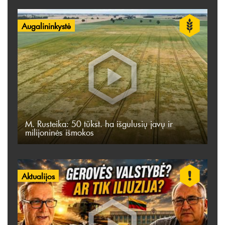
Augalininkystė
M. Rusteika: 50 tūkst. ha išgulusių javų ir
milijoninės išmokos
Aktualijos