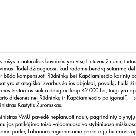
ūšys ir natūralios buveinės yra visų Lietuvos žmonių turtas 
vimas. Todėl džiaugiuosi, kad radome bendrą sutarimą dėl
r būdo kompensuoti Rūdninkų bei Kapčiamiesčio karinių p
pat yra strategiškai svarbūs šalies objektai, poveikį. Puiki ži
nės teritorijos siekia daugiau kaip 42 000 ha, taigi yra ap
arto didesnės nei Rūdninkų ir Kapčiamiesčio poligonai“, – 
inistras Kastytis Žuromskas.
inistras VMU pavedė neplanuoti naujų pagrindinių plynųjų i
imų jos patikėjimo teise valdomuose valstybiniuose miškuos
iame parke, Labanoro regioniniame parke ir jų buferinės 