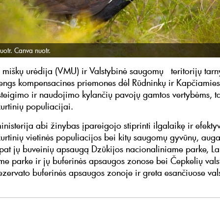
uotr. Canva nuotr.
ų miškų urėdija (VMU) ir Valstybinė saugomų teritorijų ta
engs kompensacines priemones dėl Rūdninkų ir Kapčiamiesč
steigimo ir naudojimo kylančių pavojų gamtos vertybėms, tar
urtinių populiacijai.
nisterija abi žinybas įpareigojo stiprinti ilgalaikę ir efekty
kurtinių vietinės populiacijos bei kitų saugomų gyvūnų, auga
p pat jų buveinių apsaugą Dzūkijos nacionaliniame parke, L
me parke ir jų buferinės apsaugos zonose bei Čepkelių vals
ezervato buferinės apsaugos zonoje ir greta esančiuose val