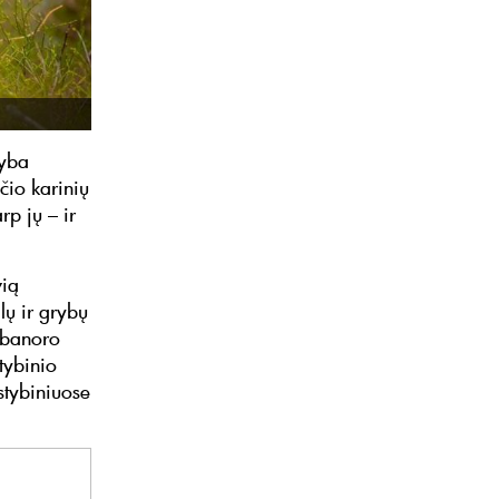
rnyba
io karinių
p jų – ir
vią
lų ir grybų
abanoro
tybinio
stybiniuose