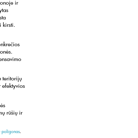
onoje ir
ytas
sta
kirsti.
onkrečios
monės.
pensavimo
teritorijų
r efektyvios
nės
mų rūšių ir
 poligonas
.