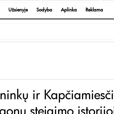
Užsienyje
Sodyba
Aplinka
Reklama
ninkų ir Kapčiamiesč
gonų steigimo istorijo