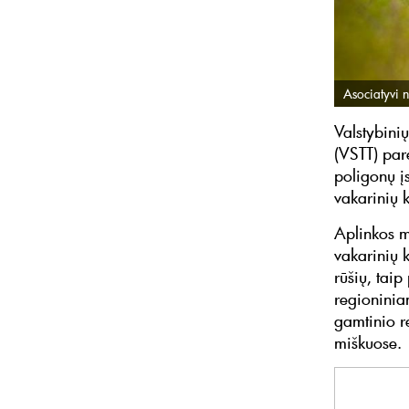
Asociatyvi n
Valstybini
(VSTT) par
poligonų į
vakarinių k
Aplinkos mi
vakarinių 
rūšių, tai
regioninia
gamtinio r
miškuose.