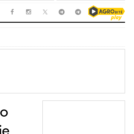
io
je