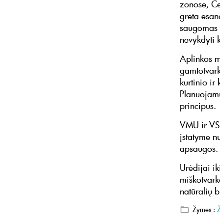
zonose, Če
greta esan
saugomas t
nevykdyti k
Aplinkos m
gamtotvark
kurtinio i
Planuojamų
principus.
VMU ir VSTT
įstatyme nu
apsaugos.
Urėdijai ik
miškotvarko
natūralių 
Žymės :