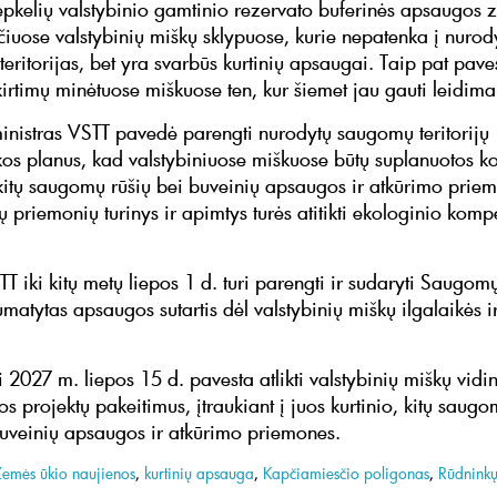
pkelių valstybinio gamtinio rezervato buferinės apsaugos z
čiuose valstybinių miškų sklypuose, kurie nepatenka į nurod
eritorijas, bet yra svarbūs kurtinių apsaugai. Taip pat pave
irtimų minėtuose miškuose ten, kur šiemet jau gauti leidimai 
inistras VSTT pavedė parengti nurodytų saugomų teritorijų
os planus, kad valstybiniuose miškuose būtų suplanuotos k
r kitų saugomų rūšių bei buveinių apsaugos ir atkūrimo prie
 priemonių turinys ir apimtys turės atitikti ekologinio kom
 iki kitų metų liepos 1 d. turi parengti ir sudaryti Saugomų 
matytas apsaugos sutartis dėl valstybinių miškų ilgalaikės i
i 2027 m. liepos 15 d. pavesta atlikti valstybinių miškų vidi
s projektų pakeitimus, įtraukiant į juos kurtinio, kitų saugo
buveinių apsaugos ir atkūrimo priemones.
Žemės ūkio naujienos
,
kurtinių apsauga
,
Kapčiamiesčio poligonas
,
Rūdninkų