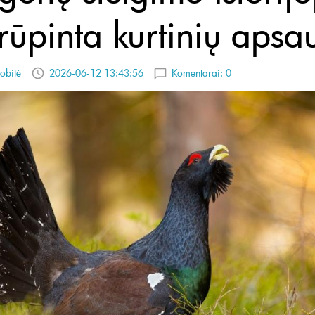
irūpinta kurtinių aps
obitė
2026-06-12 13:43:56
Komentarai:
0