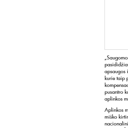
„Saugomos r
pasididžia
apsaugos i
kurie taip 
kompensaci
pusantro k
aplinkos m
Aplinkos m
miško kirt
nacionalin