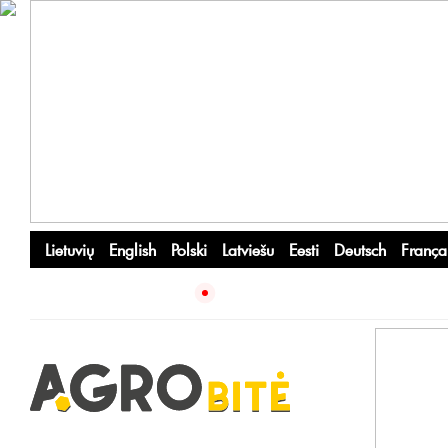
Lietuvių
English
Polski
Latviešu
Eesti
Deutsch
França