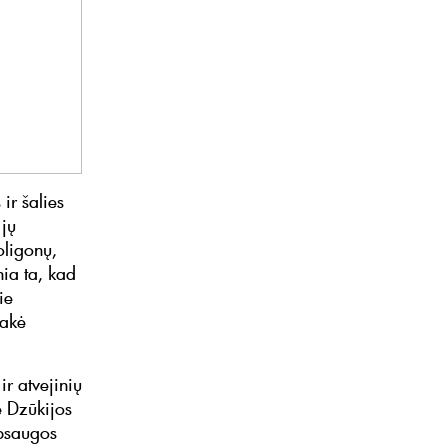
ir šalies
 jų
oligonų,
nia ta, kad
ie
sakė
r atvejinių
e Dzūkijos
apsaugos