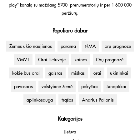
play" kanalą su maždaug 5700 prenumeratorių ir per 1 600 000
peržiūrų.
Populiaru dabar
Žemės ūkio naujienos
parama
NMA
orų prognozė
VMVT
Orai Lietuvoje
kainos
Orų prognozė
kokie bus orai
gaisras
miškas
orai
ūkininkai
pavasaris
valstybinė žemė
pokyčiai
Sinoptikai
aplinkosauga
trąšos
Andrius Palionis
Kategorijos
Lietuva