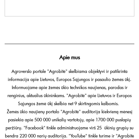
Apie mus
Agroverslo portale "Agrobitė" skelbiama objektyvi ir patikrinta
informacija apie Lietuvos, Europos Sąjungos ir pasaulio žemės ūkį.
Informuojame apie žemės ūkio technikos naujienas, parodas ir
renginius, aktualius ūkininkams. "Agrobitė" apie Lietuvos ir Europos
Sąjungos žemė ūkį skelbia net 9 skirtingomis kalbomis.
Žemės ūkio naujienų portalo "Agrobitė" auditorija kiekvieną mėnesį
pasiekia apie 500 000 unikalių vartotojų, apie 1700 000 puslapių
peržiūrų. "Facebook" tinkle administruojame virš 25 ūkinių grupių su
bendra 220 000 narių auditorija. "YouTube" tinkle turime ir "Agrobitė