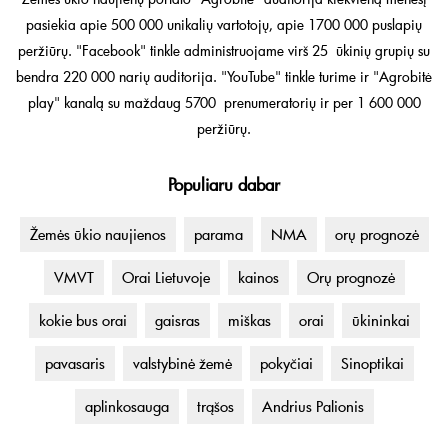
pasiekia apie 500 000 unikalių vartotojų, apie 1700 000 puslapių
peržiūrų. "Facebook" tinkle administruojame virš 25 ūkinių grupių su
bendra 220 000 narių auditorija. "YouTube" tinkle turime ir "Agrobitė
play" kanalą su maždaug 5700 prenumeratorių ir per 1 600 000
peržiūrų.
Populiaru dabar
Žemės ūkio naujienos
parama
NMA
orų prognozė
VMVT
Orai Lietuvoje
kainos
Orų prognozė
kokie bus orai
gaisras
miškas
orai
ūkininkai
pavasaris
valstybinė žemė
pokyčiai
Sinoptikai
aplinkosauga
trąšos
Andrius Palionis