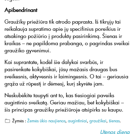
Apibendrinant
Graužikų priežiūra tik atrodo paprasta. Iš tikrųjų tai
reikalauja supratimo apie jų specifinius poreikius ir
atsakingo požiūrio į produktų pasirinkimą. Šienas ir
kraikas – ne papildoma prabanga, o pagrindas sveikai
graužiko gyvenimui.
Kai suprantate, kodėl šie dalykai svarbūs, ir
pasirenkate kokybiškai, jūsų mažasis draugas bus
sveikesnis, aktyvesnis ir laimingesnis. O tai – geriausia
grąža už rūpestį ir dėmesį, kurį skyrėte jam.
Neskubėkite taupyti ant to, kas tiesiogiai paveiks
augintinio sveikatą. Geriau mažiau, bet kokybiškai –
šis principas graužikų priežiūroje atsipirks su kaupu.
Žymės :
Žemės ūkio naujienos
,
augintiniai
,
graužikai
,
šienas
.
Utenos diena