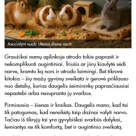
Asociatyvi nuotr. Utenos diena nuotr.
Graužikai namų aplinkoje atrodo tokie paprasti ir
nekomplikuoti augintiniai. Triušis ar jūrų kiaulytė sėdi
narve, kramto ką nors ir atrodo laimingi. Bet tikrovė
kitokia – šių mažų gyvūnų sveikata ir gerovė priklauso
nuo detalių, kurias daugelis šeimininkų paprasčiausiai
nepastebi arba nesupranta jų svarbos.
Pirmiausia – šienas ir kraikas. Daugelis mano, kad tai
tik patogumas, kad nereikėtų taip dažnai valyti narvo.
Tačiau iš tikrųjų tai yra gyvybiškai svarbūs dalykai,
lemiantys ne tik komfortą, bet ir augintinio sveikatą.