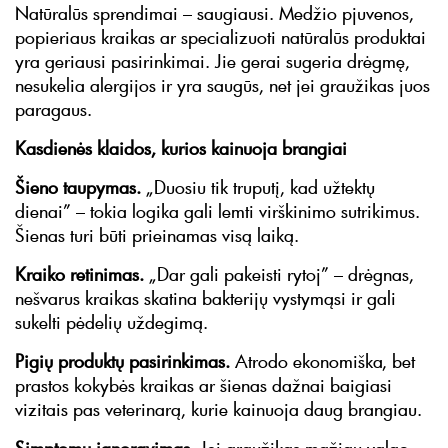
Natūralūs sprendimai – saugiausi. Medžio pjuvenos,
popieriaus kraikas ar specializuoti natūralūs produktai
yra geriausi pasirinkimai. Jie gerai sugeria drėgmę,
nesukelia alergijos ir yra saugūs, net jei graužikas juos
paragaus.
Kasdienės klaidos, kurios kainuoja brangiai
Šieno taupymas.
„Duosiu tik truputį, kad užtektų
dienai” – tokia logika gali lemti virškinimo sutrikimus.
Šienas turi būti prieinamas visą laiką.
Kraiko retinimas.
„Dar gali pakeisti rytoj” – drėgnas,
nešvarus kraikas skatina bakterijų vystymąsi ir gali
sukelti pėdelių uždegimą.
Pigių produktų pasirinkimas.
Atrodo ekonomiška, bet
prastos kokybės kraikas ar šienas dažnai baigiasi
vizitais pas veterinarą, kurie kainuoja daug brangiau.