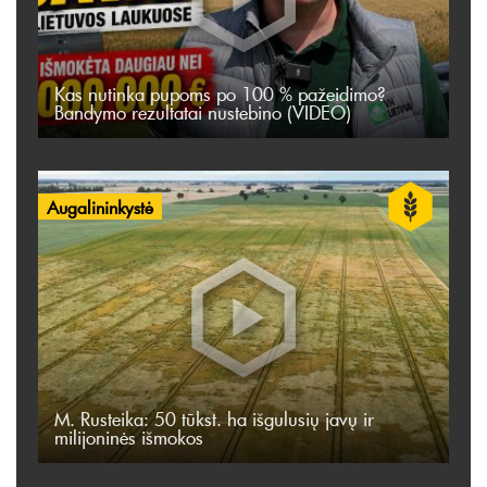
Kas nutinka pupoms po 100 % pažeidimo?
Bandymo rezultatai nustebino (VIDEO)
Augalininkystė
M. Rusteika: 50 tūkst. ha išgulusių javų ir
milijoninės išmokos