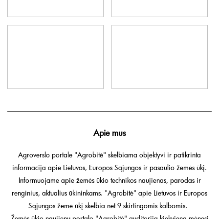
Apie mus
Agroverslo portale "Agrobitė" skelbiama objektyvi ir patikrinta
informacija apie Lietuvos, Europos Sąjungos ir pasaulio žemės ūkį.
Informuojame apie žemės ūkio technikos naujienas, parodas ir
renginius, aktualius ūkininkams. "Agrobitė" apie Lietuvos ir Europos
Sąjungos žemė ūkį skelbia net 9 skirtingomis kalbomis.
Žemės ūkio naujienų portalo "Agrobitė" auditorija kiekvieną mėnesį