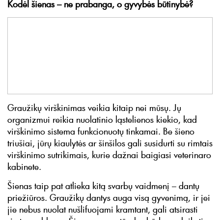
Kodėl šienas – ne prabanga, o gyvybės būtinybė?
Graužikų virškinimas veikia kitaip nei mūsų. Jų
organizmui reikia nuolatinio ląstelienos kiekio, kad
virškinimo sistema funkcionuotų tinkamai. Be šieno
triušiai, jūrų kiaulytės ar šinšilos gali susidurti su rimtais
virškinimo sutrikimais, kurie dažnai baigiasi veterinaro
kabinete.
Šienas taip pat atlieka kitą svarbų vaidmenį – dantų
priežiūros. Graužikų dantys auga visą gyvenimą, ir jei
jie nebus nuolat nušlifuojami kramtant, gali atsirasti