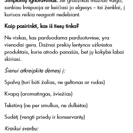
Simptomų ignoravimas.
Jei graužikas mažiau valgo,
sunkiau kvėpuoja ar keičiasi jo elgesys – tai ženklai, į
kuriuos reikia reaguoti nedelsiant.
Kaip pasirinkti, kas iš tiesų tinka?
Ne viskas, kas parduodama parduotuvėse, yra
vienodai gera. Dažnai prekių lentynos užkrėstos
produktais, kurie atrodo panašūs, bet jų kokybė labai
skiriasi.
Šienui atkreipkite dėmesį į:
Spalvą (turi būti žalias, ne geltonas ar rudas)
Kvapą (aromatingas, šviežias)
Tekstūrą (ne per smulkus, ne dulkėtas)
Sudėtį (vengti priedų ir konservantų)
Kraikui svarbu: