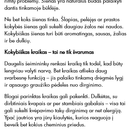
rimtų problemų. Šienas yra natūralus būdas palaikyti
dantis tinkamoje būklėje.
Ne bet koks šienas tinka. Šlapias, pelėjęs ar prastos
kokybės šienas gali sukelti daugiau žalos nei naudos.
Kokybiškas šienas turi būti aromatingas, sausas, žalias
ir be dulkių.
Kokybiškas kraikas – tai ne tik švarumas
Daugelis šeimininkų renkasi kraiką tik todėl, kad būtų
lengviau valyti narvą. Bet kraikas atlieka daug
svarbesnę funkciją – jis palaiko tinkamą drėgmės lygį
ir apsaugo graužiko pėdeles nuo dirginimo.
Blogai parinktas kraikas gali pakenkti. Dulkėtas, su
dirbtiniais kvapais ar per stambiais gabalais – visa tai
gali sukelti kvėpavimo takų dirginimą ar net alergiją.
Ypač jautrios yra jūrų kiaulytės, kurios reaguoja į
beveik bet kokius cheminius priedus.