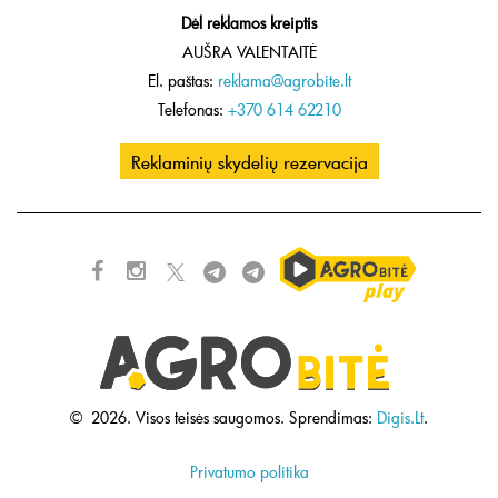
Dėl reklamos kreiptis
AUŠRA VALENTAITĖ
El. paštas:
reklama@agrobite.lt
Telefonas:
+370 614 62210
Reklaminių skydelių rezervacija
©
2026.
Visos teisės saugomos.
Sprendimas:
Digis.Lt
.
Privatumo politika