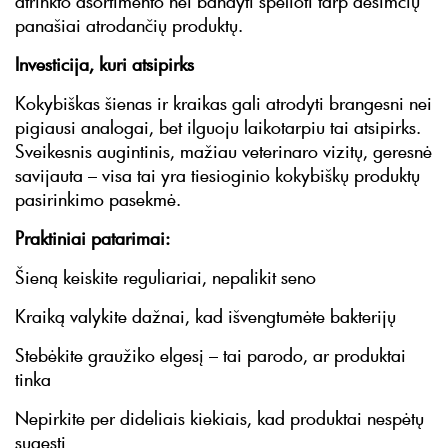
atrinkto asortimento nei bandyti spėlioti tarp dešimčių
panašiai atrodančių produktų.
Investicija, kuri atsipirks
Kokybiškas šienas ir kraikas gali atrodyti brangesni nei
pigiausi analogai, bet ilguoju laikotarpiu tai atsipirks.
Sveikesnis augintinis, mažiau veterinaro vizitų, geresnė
savijauta – visa tai yra tiesioginio kokybiškų produktų
pasirinkimo pasekmė.
Praktiniai patarimai:
Šieną keiskite reguliariai, nepalikit seno
Kraiką valykite dažnai, kad išvengtumėte bakterijų
Stebėkite graužiko elgesį – tai parodo, ar produktai
tinka
Nepirkite per dideliais kiekiais, kad produktai nespėtų
sugesti