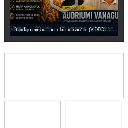
Pajudėjo miežiai, netrukus ir kviečiai (VIDEO)