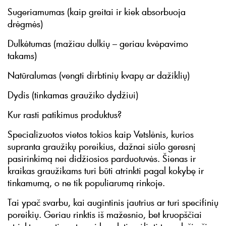
Sugeriamumas (kaip greitai ir kiek absorbuoja
drėgmės)
Dulkėtumas (mažiau dulkių – geriau kvėpavimo
takams)
Natūralumas (vengti dirbtinių kvapų ar dažiklių)
Dydis (tinkamas graužiko dydžiui)
Kur rasti patikimus produktus?
Specializuotos vietos tokios kaip Vetslėnis, kurios
supranta graužikų poreikius, dažnai siūlo geresnį
pasirinkimą nei didžiosios parduotuvės. Šienas ir
kraikas graužikams turi būti atrinkti pagal kokybę ir
tinkamumą, o ne tik populiarumą rinkoje.
Tai ypač svarbu, kai augintinis jautrius ar turi specifinių
poreikių. Geriau rinktis iš mažesnio, bet kruopščiai