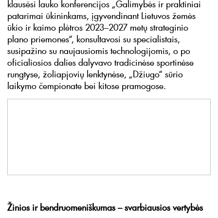
klausėsi lauko konferencijos „Galimybės ir praktiniai
patarimai ūkininkams, įgyvendinant Lietuvos žemės
ūkio ir kaimo plėtros 2023–2027 metų strateginio
plano priemones“, konsultavosi su specialistais,
susipažino su naujausiomis technologijomis, o po
oficialiosios dalies dalyvavo tradicinėse sportinėse
rungtyse, žoliapjovių lenktynėse, „Džiugo“ sūrio
laikymo čempionate bei kitose pramogose.
Žinios ir bendruomeniškumas – svarbiausios vertybės