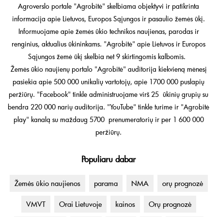
Agroverslo portale "Agrobitė" skelbiama objektyvi ir patikrinta
informacija apie Lietuvos, Europos Sąjungos ir pasaulio žemės ūkį.
Informuojame apie žemės ūkio technikos naujienas, parodas ir
renginius, aktualius ūkininkams. "Agrobitė" apie Lietuvos ir Europos
Sąjungos žemė ūkį skelbia net 9 skirtingomis kalbomis.
Žemės ūkio naujienų portalo "Agrobitė" auditorija kiekvieną mėnesį
pasiekia apie 500 000 unikalių vartotojų, apie 1700 000 puslapių
peržiūrų. "Facebook" tinkle administruojame virš 25 ūkinių grupių su
bendra 220 000 narių auditorija. "YouTube" tinkle turime ir "Agrobitė
play" kanalą su maždaug 5700 prenumeratorių ir per 1 600 000
peržiūrų.
Populiaru dabar
Žemės ūkio naujienos
parama
NMA
orų prognozė
VMVT
Orai Lietuvoje
kainos
Orų prognozė