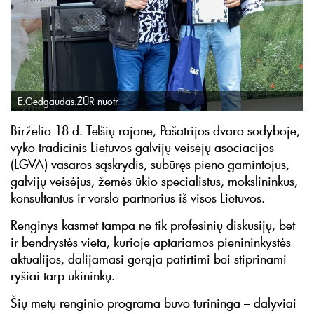
E.Gedgaudas.ŽŪR nuotr
Birželio 18 d. Telšių rajone, Pašatrijos dvaro sodyboje,
vyko tradicinis Lietuvos galvijų veisėjų asociacijos
(LGVA) vasaros sąskrydis, subūręs pieno gamintojus,
galvijų veisėjus, žemės ūkio specialistus, mokslininkus,
konsultantus ir verslo partnerius iš visos Lietuvos.
Renginys kasmet tampa ne tik profesinių diskusijų, bet
ir bendrystės vieta, kurioje aptariamos pienininkystės
aktualijos, dalijamasi gerąja patirtimi bei stiprinami
ryšiai tarp ūkininkų.
Šių metų renginio programa buvo turininga – dalyviai