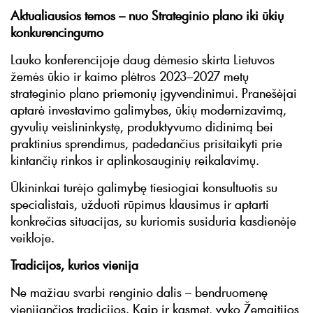
Aktualiausios temos – nuo Strateginio plano iki ūkių
konkurencingumo
Lauko konferencijoje daug dėmesio skirta Lietuvos
žemės ūkio ir kaimo plėtros 2023–2027 metų
strateginio plano priemonių įgyvendinimui. Pranešėjai
aptarė investavimo galimybes, ūkių modernizavimą,
gyvulių veislininkystę, produktyvumo didinimą bei
praktinius sprendimus, padedančius prisitaikyti prie
kintančių rinkos ir aplinkosauginių reikalavimų.
Ūkininkai turėjo galimybę tiesiogiai konsultuotis su
specialistais, užduoti rūpimus klausimus ir aptarti
konkrečias situacijas, su kuriomis susiduria kasdienėje
veikloje.
Tradicijos, kurios vienija
Ne mažiau svarbi renginio dalis – bendruomenę
vienijančios tradicijos. Kaip ir kasmet, vyko Žemaitijos