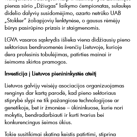
pienas sūrio „Džiugas“ laikymo čempionatas, sulaukęs
didelio dalyvių susidomėjimo, azarto netrūko UAB
„Stokker“ žoliapjovių lenktynėse, o gausus rėmėjų
būrys pasirūpino prizais ir staigmenomis.
LGVA vasaros sąskrydis išlieka viena didžiausių pieno
sektoriaus bendruomenės švenčių Lietuvoje, kurioje
dera profesinis tobulėjimas, patirties mainai ir
šeimoms skirtos pramogos.
Investicija į Lietuvos pienininkystės ateitį
Lietuvos galvijų veisėjų asociacijos organizuojamas
renginys dar kartą parodė, kad pieno sektoriaus
stiprybė slypi ne tik pažangiose technologijose ar
genetikoje, bet ir žmonėse – ūkininkuose, kurie nori
mokytis, bendradarbiauti ir kurti tvarius bei
konkurencingus šeimos ūkius.
Tokie susitikimai skatina keistis patirtimi, stiprina