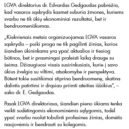
LGVA direktorius dr. Edvardas Gedgaudas pabrėžia,
kad vasaros sąskrydis kasmet suburia žmones, kuriems
svarbu ne tik ūkių ekonominiai rezultatai, bet ir
bendruomeniškumas.
„Kiekvienais metais organizuojamas LGVA vasaros
sąskrydis – puiki proga ne tik pagilinti žinias, kurios
šiandien ūkininkams yra ypač aktualios ir tiesiog
būtinos, bet ir prasmingai praleisti laiką drauge su
šeima. Džiaugiuosi visais susirinkusiais, kurie į savo
ūkius žvelgia su viltimi, atsakomybe ir perspektyva.
Būtent tokie susitikimai stiprina bendruomenę, skatina
dalintis patirtimi ir drąsiau priimti ateities iššūkius“, –
sako dr. E. Gedgaudas.
Pasak LGVA direktoriaus, šiandien pieno ūkiams tenka
veikti sudėtingomis ekonominėmis sąlygomis, todėl
ypač svarbu nuolat tobulinti profesines žinias, domėtis
naujovėmis ir bendrauti su kolegomis.