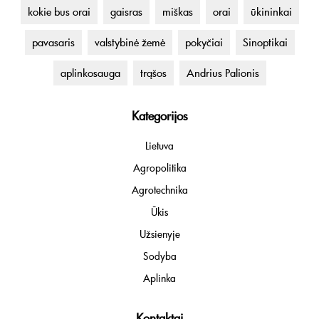
kokie bus orai
gaisras
miškas
orai
ūkininkai
pavasaris
valstybinė žemė
pokyčiai
Sinoptikai
aplinkosauga
trąšos
Andrius Palionis
Kategorijos
Lietuva
Agropolitika
Agrotechnika
Ūkis
Užsienyje
Sodyba
Aplinka
Kontaktai