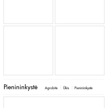
Pienininkystė
Agrobitė
Ūkis
Pienininkystė