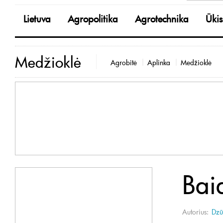
Lietuva
Agropolitika
Agrotechnika
Ūkis
Medžioklė
Agrobitė
Aplinka
Medžioklė
Bai
Autorius:
Dzū