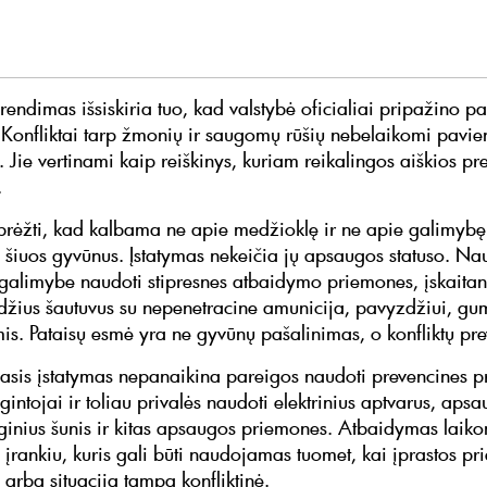
rendimas išsiskiria tuo, kad valstybė oficialiai pripažino p
Konfliktai tarp žmonių ir saugomų rūšių nebelaikomi pavie
. Jie vertinami kaip reiškinys, kuriam reikalingos aiškios pr
.
rėžti, kad kalbama ne apie medžioklę ir ne apie galimybę
 šiuos gyvūnus. Įstatymas nekeičia jų apsaugos statuso. Na
u galimybe naudoti stipresnes atbaidymo priemones, įskaitan
žius šautuvus su nepenetracine amunicija, pavyzdžiui, gum
s. Pataisų esmė yra ne gyvūnų pašalinimas, o konfliktų pre
jasis įstatymas nepanaikina pareigos naudoti prevencines 
intojai ir toliau privalės naudoti elektrinius aptvarus, apsa
arginius šunis ir kitas apsaugos priemones. Atbaidymas laik
įrankiu, kuris gali būti naudojamas tuomet, kai įprastos p
 arba situacija tampa konfliktinė.