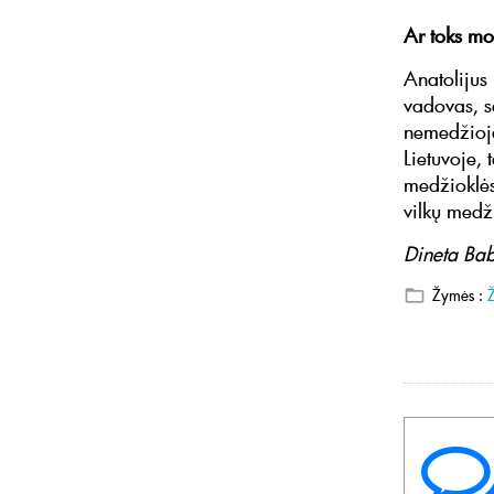
Ar toks mo
Anatolijus 
vadovas, sa
nemedžioja
Lietuvoje,
medžioklės
vilkų medži
Dineta Bab
Žymės :