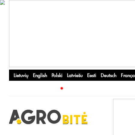
Lietuvių
English
Polski
Latviešu
Eesti
Deutsch
França