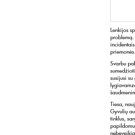
Lenkijos sp
problemą. 
incidentais
priemonės
Svarbu pab
sumedžioti
susijusi s
lygiavamzd
šaudmenimi
Tiesa, nau
Gyvulių aug
tinklus, s
papildomu 
nebeveikia