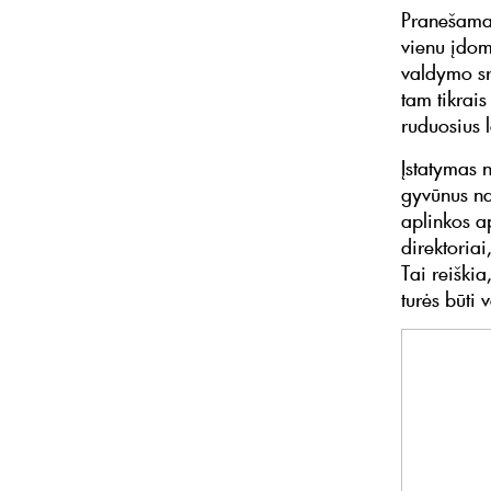
Pranešama,
vienu įdom
valdymo sr
tam tikrais
ruduosius l
Įstatymas 
gyvūnus na
aplinkos a
direktoriai
Tai reiški
turės būti 