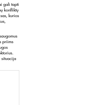
 gali tapti
ų konfliktų
sas, kurios
kus,
i saugomus
s priims
augos
ktorius.
 situacija