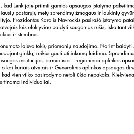
 kad Lenkijoje priimti gamtos apsaugos įstatymo pakeitimai
iausių pastarųjų metų sprendimų žmogaus ir laukinių gyvūn
ityje. Prezidentas Karolis Navrockis pasirašė įstatymo patai
 atvejais leis efektyviau baidyti saugomas rūšis, įskaitant vil
okius ir stumbrus.
nenumato laisvo tokių priemonių naudojimo. Norint baidyt
udojant ginklą, reikės gauti atitinkamą leidimą. Sprendimu
psaugos institucijos, pirmiausia – regioniniai aplinkos aps
, o kai kuriais atvejais ir Generalinis aplinkos apsaugos dire
a, kad vien vilko pasirodymo netoli ūkio nepakaks. Kiekviena
vertinama individualiai.