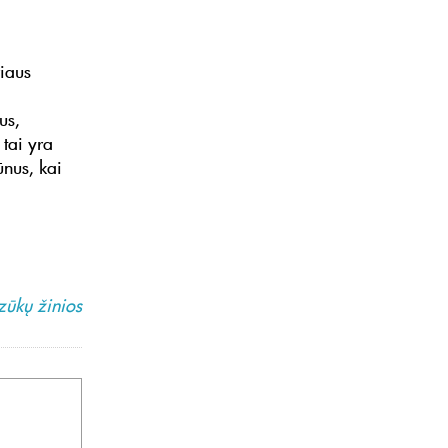
riaus
us,
tai yra
ūnus, kai
zūkų žinios