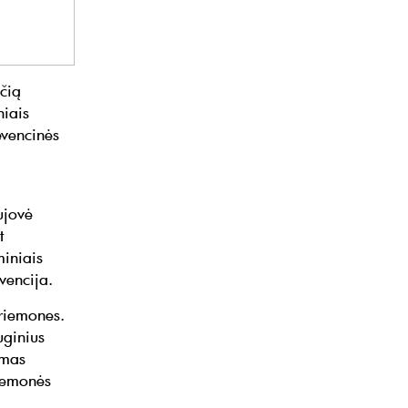
ačią
niais
evencinės
ujovė
t
iniais
vencija.
priemones.
uginius
omas
riemonės