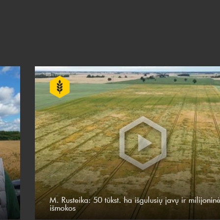
M. Rusteika: 50 tūkst. ha išgulusių javų ir milijonin
išmokos