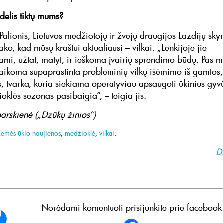
delis tiktų mums?
Palionis, Lietuvos medžiotojų ir žvejų draugijos Lazdijų sky
ko, kad mūsų kraštui aktualiausi – vilkai. „Lenkijoje jie
mi, užtat, matyt, ir ieškoma įvairių sprendimo būdų. Pas m
 taikoma supaprastinta probleminių vilkų išėmimo iš gamtos, 
, tvarka, kuria siekiama operatyviau apsaugoti ūkinius gyv
oklės sezonas pasibaigia“, – teigia jis.
arskienė („Dzūkų žinios“)
Žemės ūkio naujienos
,
medžioklė
,
vilkai
.
D
Norėdami komentuoti prisijunkite prie facebook