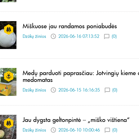
Miškuose jau randamos poniabudės
Dzūkų žinios
2026-06-16 07:13:52
(0)
Medų parduoti paprasčiau: Jotvingių kieme 
medomatas
Dzūkų žinios
2026-06-15 16:16:35
(0)
Jau dygsta geltonpintė – „miško vištiena“
Dzūkų žinios
2026-06-10 10:00:46
(0)