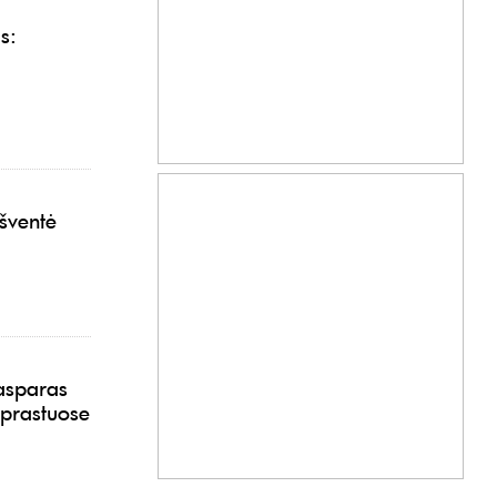
s:
šventė
Kasparas
aprastuose