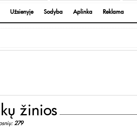
Užsienyje
Sodyba
Aplinka
Reklama
kų žinios
ipsnių:
279