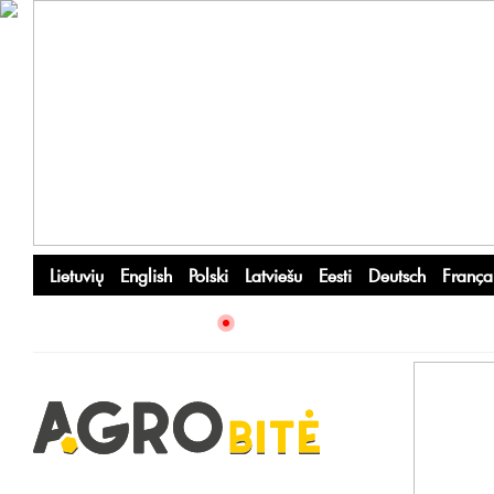
Lietuvių
English
Polski
Latviešu
Eesti
Deutsch
França