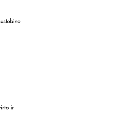
nustebino
rto ir