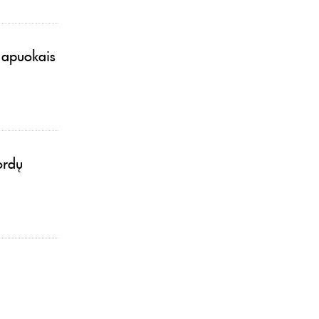
 apuokais
ordų