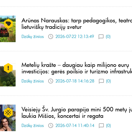
Arūnas Narauskas: tarp pedagogikos, teatro
lietuviškų tradicijų svetur
Dzūkų žinios
2026-07-22 12:13:49
(0)
Metelių krašte – daugiau kaip milijono eurų
investicijos: gerės poilsio ir turizmo infrastru
Dzūkų žinios
2026-07-18 14:16:28
(0)
Veisiejų Šv. Jurgio parapija mini 500 metų ju
laukia Mišios, koncertai ir regata
Dzūkų žinios
2026-07-14 11:40:14
(0)