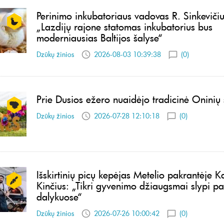
Perinimo inkubatoriaus vadovas R. Sinkevičiu
„Lazdijų rajone statomas inkubatorius bus
moderniausias Baltijos šalyse“
Dzūkų žinios
2026-08-03 10:39:38
(0)
Prie Dusios ežero nuaidėjo tradicinė Oninių 
Dzūkų žinios
2026-07-28 12:10:18
(0)
Išskirtinių picų kepėjas Metelio pakrantėje 
Kinčius: „Tikri gyvenimo džiaugsmai slypi p
dalykuose“
Dzūkų žinios
2026-07-26 10:00:42
(0)