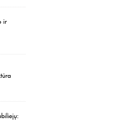
 ir
ktūra
biliejų: