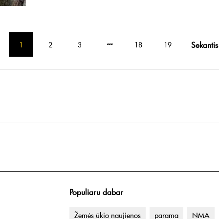
Sekantis
1
2
3
18
19
Populiaru dabar
Žemės ūkio naujienos
parama
NMA