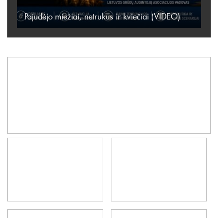
Pajudėjo miežiai, netrukus ir kviečiai (VIDEO)