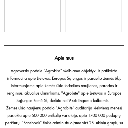
Apie mus
Agroverslo portale "Agrobitė" skelbiama objektyvi ir patikrinta
informacija apie Lietuvos, Europos Sąjungos ir pasaulio žemės ūkį.
Informuojame apie žemės ūkio technikos naujienas, parodas ir
renginius, aktualius ūkininkams. "Agrobitė" apie Lietuvos ir Europos
Sąjungos žemė ūkį skelbia net 9 skirtingomis kalbomis.
Žemės ūkio naujienų portalo "Agrobitė" auditorija kiekvieną mėnesį
pasiekia apie 500 000 unikalių vartotojų, apie 1700 000 puslapių
peržiūrų. "Facebook" tinkle administruojame virš 25 ūkinių grupių su