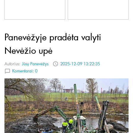
Panevėžyje pradėta valyti
Nevėžio upė
Autorius:
Jūsų Panevėžys
2025-12-09 13:22:35
Komentarai:
0