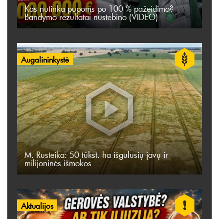
Kas nutinka pupoms po 100 % pažeidimo?
Bandymo rezultatai nustebino (VIDEO)
Augalininkystė
M. Rusteika: 50 tūkst. ha išgulusių javų ir
milijoninės išmokos
Aktualijos