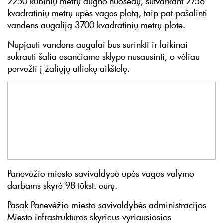
2250 kubinių metrų dugno nuosėdų, sutvarkant 2758
kvadratinių metrų upės vagos plotą, taip pat pašalinti
vandens augaliją 3700 kvadratinių metrų plote.
Nupjauti vandens augalai bus surinkti ir laikinai
sukrauti šalia esančiame sklype nusausinti, o vėliau
pervežti į žaliųjų atliekų aikštelę.
Panevėžio miesto savivaldybė upės vagos valymo
darbams skyrė 98 tūkst. eurų.
Pasak Panevėžio miesto savivaldybės administracijos
Miesto infrastruktūros skyriaus vyriausiosios