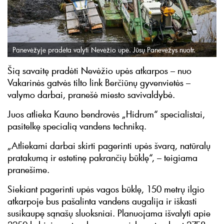
Panevėžyje pradėta valyti Nevėžio upė. Jūsų Panevėžys nuotr.
Šią savaitę pradėti Nevėžio upės atkarpos – nuo
Vakarinės gatvės tilto link Berčiūnų gyvenvietės –
valymo darbai, pranešė miesto savivaldybė.
Juos atlieka Kauno bendrovės „Hidrum“ specialistai,
pasitelkę specialią vandens techniką.
„Atliekami darbai skirti pagerinti upės švarą, natūralų
pratakumą ir estetinę pakrančių būklę“, – teigiama
pranešime.
Siekiant pagerinti upės vagos būklę, 150 metrų ilgio
atkarpoje bus pašalinta vandens augalija ir iškasti
susikaupę sąnašų sluoksniai. Planuojama išvalyti apie