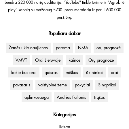
bendra 220 000 narių auditorija. "YouTube" tinkle turime ir "Agrobitė
play" kanalą su maždaug 5700 prenumeratorių ir per 1 600 000
peržiūrų.
Populiaru dabar
Žemės ūkio naujienos
parama
NMA
orų prognozė
VMVT
Orai Lietuvoje
kainos
Orų prognozė
kokie bus orai
gaisras
miškas
ūkininkai
orai
pavasaris
valstybinė žemė
pokyčiai
Sinoptikai
aplinkosauga
Andrius Palionis
trąšos
Kategorijos
Lietuva