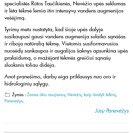
specialistės Rūtos Taučikienės, Nevėžio upės seklumas
ir lėta tėkmė lemia itin intensyvų vandens augmenijos
vešėjimą.
Tyrimų metu nustatyta, kad šioje upės dalyje
susikaupusi gausi vandens augmenija sulaiko sąnašas
ir riboja natūralią tėkmę. Vietomis susiformavusios
nuosėdų sankaupos ir augalijos šaknys apsunkina upės
pralaidumą, o mažėjant tėkmės greičiui sąnašų
sluoksnis toliau didėja.
Anot pranešimo, darbų eiga priklausys nuo oro ir
hidrologinių sąlygų.
Žymės :
Žemės ūkio naujienos
,
Nevėžis
,
kaip išvalyti telkinį
,
Panevėžys
.
Jūsų Panevėžys