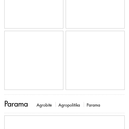
Parama
Agrobitė
Agropolitika
Parama