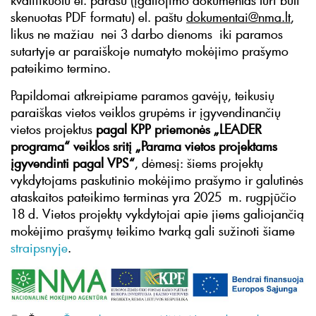
kvalifikuotu el. parašu (įgaliojimo dokumentas turi būti
skenuotas PDF formatu) el. paštu
dokumentai@nma.lt
,
likus ne mažiau nei 3 darbo dienoms iki paramos
sutartyje ar paraiškoje numatyto mokėjimo prašymo
pateikimo termino.
Papildomai atkreipiame paramos gavėjų, teikusių
paraiškas vietos veiklos grupėms ir įgyvendinančių
vietos projektus
pagal
KPP priemonės „LEADER
programa“ veiklos sritį „Parama vietos projektams
įgyvendinti pagal VPS“
, dėmesį: šiems projektų
vykdytojams paskutinio mokėjimo prašymo ir galutinės
ataskaitos pateikimo terminas yra 2025 m. rugpjūčio
18 d. Vietos projektų vykdytojai apie jiems galiojančią
mokėjimo prašymų teikimo tvarką gali sužinoti šiame
straipsnyje
.