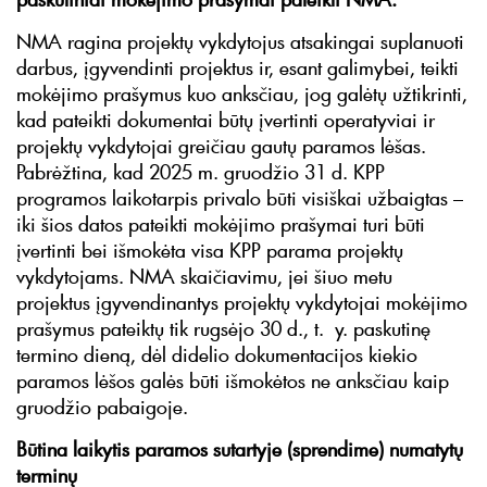
NMA ragina projektų vykdytojus atsakingai suplanuoti
darbus, įgyvendinti projektus ir, esant galimybei, teikti
mokėjimo prašymus kuo anksčiau, jog galėtų užtikrinti,
kad pateikti dokumentai būtų įvertinti operatyviai ir
projektų vykdytojai greičiau gautų paramos lėšas.
Pabrėžtina, kad 2025 m. gruodžio 31 d. KPP
programos laikotarpis privalo būti visiškai užbaigtas –
iki šios datos pateikti mokėjimo prašymai turi būti
įvertinti bei išmokėta visa KPP parama projektų
vykdytojams. NMA skaičiavimu, jei šiuo metu
projektus įgyvendinantys projektų vykdytojai mokėjimo
prašymus pateiktų tik rugsėjo 30 d., t. y. paskutinę
termino dieną, dėl didelio dokumentacijos kiekio
paramos lėšos galės būti išmokėtos ne anksčiau kaip
gruodžio pabaigoje.
Būtina laikytis paramos sutartyje (sprendime) numatytų
terminų