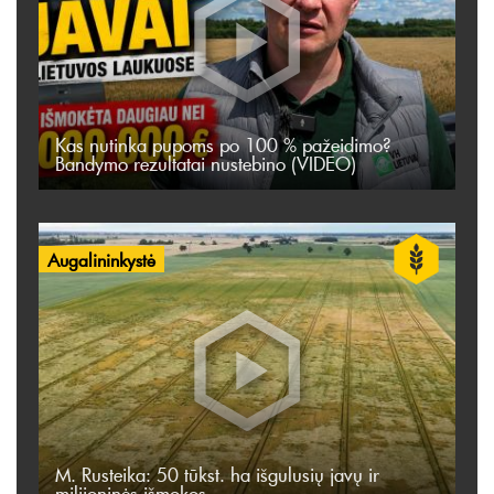
Kas nutinka pupoms po 100 % pažeidimo?
Bandymo rezultatai nustebino (VIDEO)
Augalininkystė
M. Rusteika: 50 tūkst. ha išgulusių javų ir
milijoninės išmokos