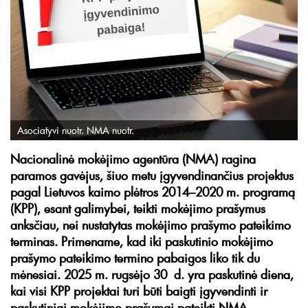
Asociatyvi nuotr. NMA nuotr.
Nacionalinė mokėjimo agentūra (NMA) ragina
paramos gavėjus, šiuo metu įgyvendinančius projektus
pagal Lietuvos kaimo plėtros 2014
–
2020 m. programą
(KPP),
esant galimybei, teikti mokėjimo prašymus
anksčiau, nei nustatytas mokėjimo prašymo pateikimo
terminas
. Primename, kad iki paskutinio mokėjimo
prašymo pateikimo termino pabaigos liko tik du
mėnesiai. 2025 m. rugsėjo 30 d. yra paskutinė diena,
kai visi KPP projektai turi būti baigti įgyvendinti ir
paskutiniai mokėjimo prašymai pateikti NMA.