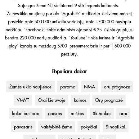
Sąjungos žemė ūkį skelbia net 9 skirtingomis kalbomis.
Žemės ūkio naujienų portalo "Agrobitė" auditorija kiekvieną mėnesį
pasiekia apie 500 000 unikalių vartotojų, apie 1700 000 puslapių
peržiūrų. "Facebook" tinkle administruojame virš 25 ūkinių grupių su
bendra 220 000 narių auditorija. "YouTube" tinkle turime ir "Agrobitė
play" kanalą su maždaug 5700 prenumeratorių ir per 1 600 000
peržiūrų.
Populiaru dabar
Žemės ūkio naujienos
parama
NMA
orų prognozė
VMVT
Orai Lietuvoje
kainos
Orų prognozė
kokie bus orai
gaisras
miškas
ūkininkai
orai
pavasaris
valstybinė žemė
pokyčiai
Sinoptikai