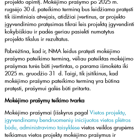
projekto apimtį. Mokėjimo prašymo po 2025 m.
rugsėjo 30 d. pateikimo terminą bus leidžiama pratęsti
tik išimtiniais atvejais, atidžiai įvertinus, ar projekto
įgyvendinimo pratęsimas tikrai leis projektą įgyvendinti
kokybiškiau ir padės geriau pasiekti numatytus
projekto tikslus ir rezultatus.
Pabrėžtina, kad ir, NMA leidus pratęsti mokėjimo
prašymo pateikimo terminą, vėliau pateiktas mokėjimo
prašymas turės būti įvertintas, o parama išmokėta iki
2025 m. gruodžio 31 d. Taigi, tik įsitikinus, kad
mokėjimo prašymo pateikimo terminą yra būtina
pratęsti, prašymui galės būti pritarta.
Mokėjimo prašymų teikimo tvarka
Mokėjimo prašymai (išskyrus pagal
Vietos projektų,
įgyvendinamų bendruomenių inicijuotos vietos plėtros
būdu, administravimo taisyklėse
vietos veiklos grupėms
teikiamus vietos projektų mokėjimo prašymus ir