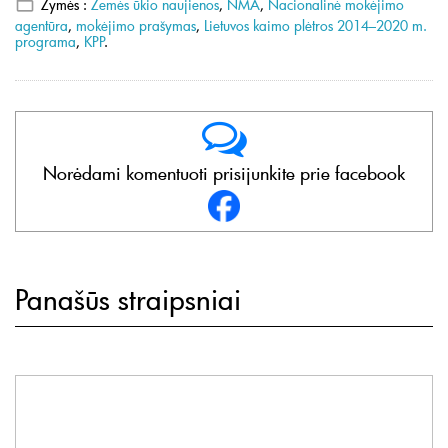
Žymės :
Žemės ūkio naujienos
,
NMA
,
Nacionalinė mokėjimo
agentūra
,
mokėjimo prašymas
,
Lietuvos kaimo plėtros 2014–2020 m.
programa
,
KPP
.
Norėdami komentuoti prisijunkite prie facebook
Panašūs straipsniai