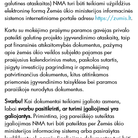
galutines ataskaitas) NMA turi būti teikiami užpildžius
elektroninę formą Žemės ūkio ministerijos informacinės
sistemos internetiniame portale adresu
https://zumis.lt
.
Kartu su mokėjimo prašymu paramos gavėjas privalo
pateikti galutinę projekto įgyvendinimo ataskaitą, taip
pat finansinės atskaitomybės dokumentus, pažymą
apie žemės ūkio veiklos subjekto pajamas per
praėjusius kalendorinius metus, paskolos sutartis,
įsigytų investicijų pagrindimą ir apmokėjimą
patvirtinančius dokumentus, kitus atitinkamos
priemonės įgyvendinimo taisyklėse bei paramos
paraiškoje nurodytus dokumentus.
Svarbu!
Kai dokumentai teikiami įgalioto asmens,
labai
svarbu pasitikrinti, ar turimi įgaliojimai yra
galiojantys.
Primintina, jog pareiškėjo suteiktas
įgaliojimas NMA turi būti pateiktas per Žemės ūkio
ministerijos informacinę sistemą arba pasirašytas