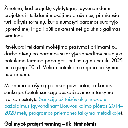
Žinotina, kad projektų vykdytojai, įgyvendindami
projektus ir teikdami mokėjimo prašymus, pirmiausia
turi laikytis terminų, kurie numatyti paramos sutartyje
(sprendime) ir gali būti ankstesni nei galutinis galimas
terminas.
Pavėluotai teikiami mokėjimo prašymai priimami 60
darbo dienų po paramos sutartyje sprendime nustatyto
pateikimo termino pabaigos, bet ne ilgiau nei iki 2025
m. rugsėjo 30 d. Vėliau pateikti mokėjimo prašymai
nepriimami.
Mokėjimo prašymą pateikus pavėluotai, taikomos
sankcijos (detali sankcijų apskaičiavimo ir taikymo
tvarka nustatyta
Sankcijų už teisės aktų nuostatų
pažeidimus įgyvendinant Lietuvos kaimo plėtros 2014–
2020 metų programos priemones taikymo metodikoje
).
Galimybė pratęsti terminą – tik išimtinėmis