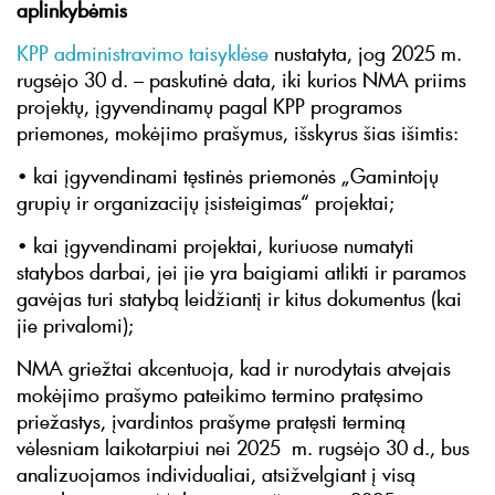
aplinkybėmis
KPP administravimo taisyklėse
nustatyta, jog 2025 m.
rugsėjo 30 d. – paskutinė data, iki kurios NMA priims
projektų, įgyvendinamų pagal KPP programos
priemones, mokėjimo prašymus, išskyrus šias išimtis:
• kai įgyvendinami tęstinės priemonės „Gamintojų
grupių ir organizacijų įsisteigimas“ projektai;
• kai įgyvendinami projektai, kuriuose numatyti
statybos darbai, jei jie yra baigiami atlikti ir paramos
gavėjas turi statybą leidžiantį ir kitus dokumentus (kai
jie privalomi);
NMA griežtai akcentuoja, kad ir nurodytais atvejais
mokėjimo prašymo pateikimo termino pratęsimo
priežastys, įvardintos prašyme pratęsti terminą
vėlesniam laikotarpiui nei 2025 m. rugsėjo 30 d., bus
analizuojamos individualiai, atsižvelgiant į visą