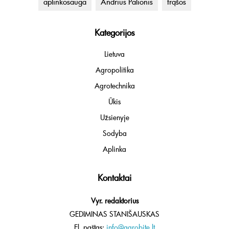
aplinkosauga
Andrius Palionis
trąšos
Kategorijos
Lietuva
Agropolitika
Agrotechnika
Ūkis
Užsienyje
Sodyba
Aplinka
Kontaktai
Vyr. redaktorius
GEDIMINAS STANIŠAUSKAS
El. paštas:
info@agrobite.lt