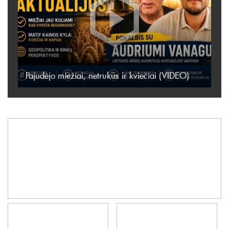
Pajudėjo miežiai, netrukus ir kviečiai (VIDEO)