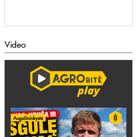
Video
Augalininkystė