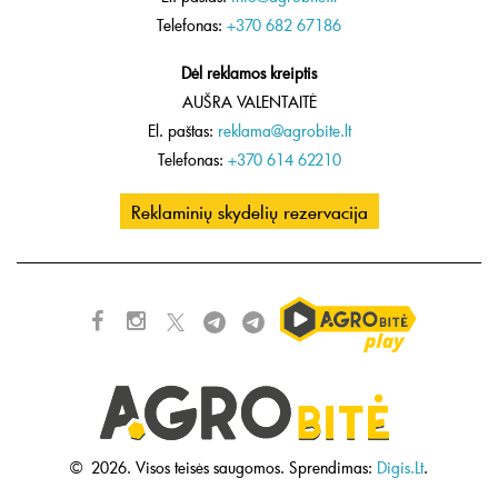
Telefonas:
+370 682 67186
Dėl reklamos kreiptis
AUŠRA VALENTAITĖ
El. paštas:
reklama@agrobite.lt
Telefonas:
+370 614 62210
Reklaminių skydelių rezervacija
©
2026.
Visos teisės saugomos.
Sprendimas:
Digis.Lt
.