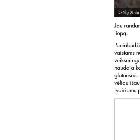
Dzūkų žinių 
Jau randam
liepą.
Poniabudži
vaistams nu
veiksminga
naudoja ka
glotnesnė.
vėliau iša
įvairioms 