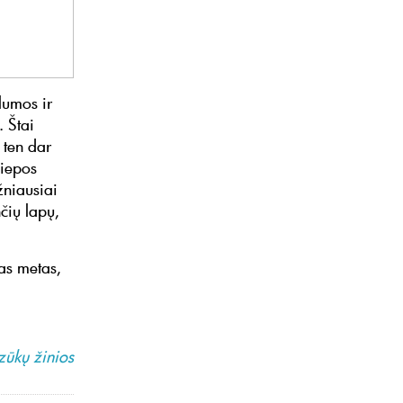
lumos ir
. Štai
 ten dar
liepos
žniausiai
čių lapų,
as metas,
zūkų žinios