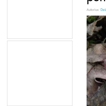
Autorius:
Dzū