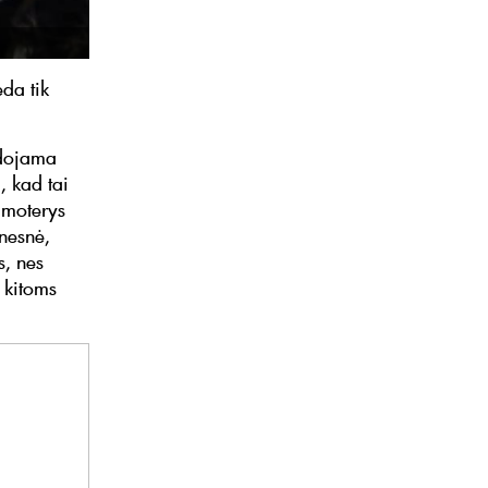
da tik
udojama
, kad tai
 moterys
lnesnė,
s, nes
 kitoms