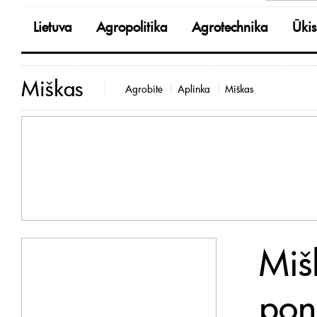
Lietuva
Agropolitika
Agrotechnika
Ūkis
Miškas
Agrobitė
Aplinka
Miškas
Miš
pon