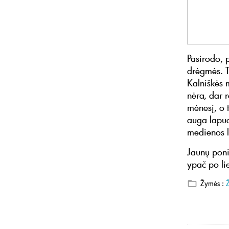
Pasirodo, 
drėgmės. Ti
Kalniškės m
nėra, dar r
mėnesį, o t
auga lapuo
medienos l
Jaunų poni
ypač po li
Žymės :