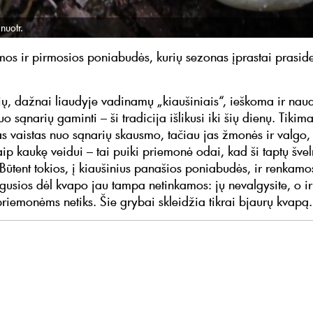
nuotr.
os ir pirmosios poniabudės, kurių sezonas įprastai praside
ų, dažnai liaudyje vadinamų „kiaušiniais“, ieškoma ir na
o sąnarių gaminti – ši tradicija išlikusi iki šių dienų. Tikima
s vaistas nuo sąnarių skausmo, tačiau jas žmonės ir valgo,
ip kaukę veidui – tai puiki priemonė odai, kad ši taptų šve
 Būtent tokios, į kiaušinius panašios poniabudės, ir renkamo
ugusios dėl kvapo jau tampa netinkamos: jų nevalgysite, o ir
priemonėms netiks. Šie grybai skleidžia tikrai bjaurų kvapą.