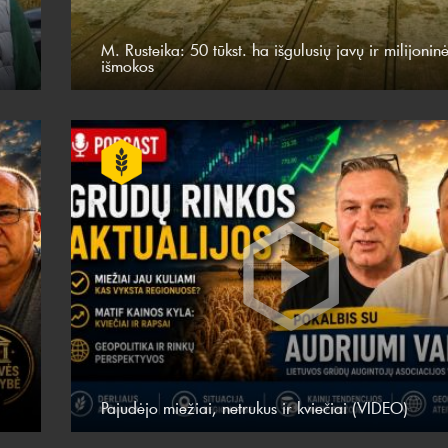
M. Rusteika: 50 tūkst. ha išgulusių javų ir milijonin
išmokos
Pajudėjo miežiai, netrukus ir kviečiai (VIDEO)