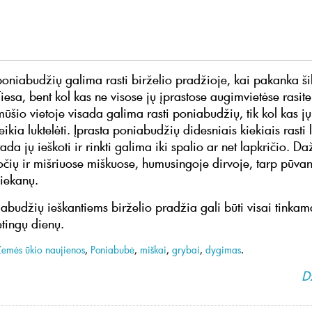
poniabudžių galima rasti birželio pradžioje, kai pakanka ši
esa, bent kol kas ne visose jų įprastose augimvietėse rasite
ūšio vietoje visada galima rasti poniabudžių, tik kol kas jų
eikia luktelėti. Įprasta poniabudžių didesniais kiekiais rasti 
ada jų ieškoti ir rinkti galima iki spalio ar net lapkričio. Da
čių ir mišriuose miškuose, humusingoje dirvoje, tarp pūvan
iekanų.
abudžių ieškantiems birželio pradžia gali būti visai tinkam
etingų dienų.
Žemės ūkio naujienos
,
Poniabubė
,
miškai
,
grybai
,
dygimas
.
D