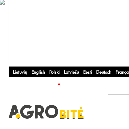
Lietuvių
English
Polski
Latviešu
Eesti
Deutsch
França