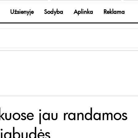
Užsienyje
Sodyba
Aplinka
Reklama
kuose jau randamos
iabudės