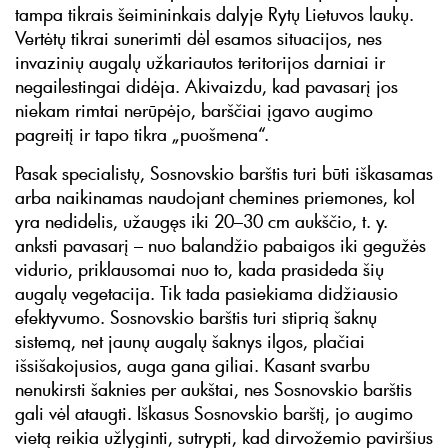
tampa tikrais šeimininkais dalyje Rytų Lietuvos laukų.
Vertėtų tikrai sunerimti dėl esamos situacijos, nes
invazinių augalų užkariautos teritorijos darniai ir
negailestingai didėja. Akivaizdu, kad pavasarį jos
niekam rimtai nerūpėjo, barščiai įgavo augimo
pagreitį ir tapo tikra „puošmena“.
Pasak specialistų, Sosnovskio barštis turi būti iškasamas
arba naikinamas naudojant chemines priemones, kol
yra nedidelis, užaugęs iki 20–30 cm aukščio, t. y.
anksti pavasarį – nuo balandžio pabaigos iki gegužės
vidurio, priklausomai nuo to, kada prasideda šių
augalų vegetacija. Tik tada pasiekiama didžiausio
efektyvumo. Sosnovskio barštis turi stiprią šaknų
sistemą, net jaunų augalų šaknys ilgos, plačiai
išsišakojusios, auga gana giliai. Kasant svarbu
nenukirsti šaknies per aukštai, nes Sosnovskio barštis
gali vėl ataugti. Iškasus Sosnovskio barštį, jo augimo
vietą reikia užlyginti, sutrypti, kad dirvožemio paviršius