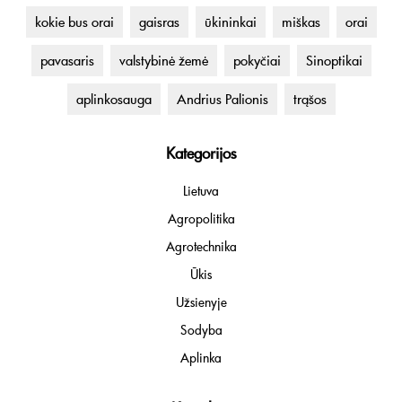
kokie bus orai
gaisras
ūkininkai
miškas
orai
pavasaris
valstybinė žemė
pokyčiai
Sinoptikai
aplinkosauga
Andrius Palionis
trąšos
Kategorijos
Lietuva
Agropolitika
Agrotechnika
Ūkis
Užsienyje
Sodyba
Aplinka