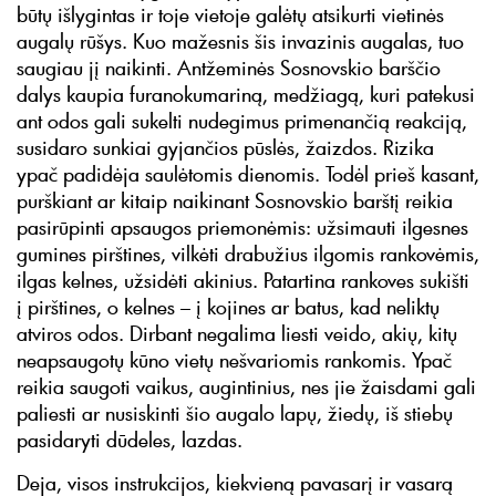
būtų išlygintas ir toje vietoje galėtų atsikurti vietinės
augalų rūšys. Kuo mažesnis šis invazinis augalas, tuo
saugiau jį naikinti. Antžeminės Sosnovskio barščio
dalys kaupia furanokumariną, medžiagą, kuri patekusi
ant odos gali sukelti nudegimus primenančią reakciją,
susidaro sunkiai gyjančios pūslės, žaizdos. Rizika
ypač padidėja saulėtomis dienomis. Todėl prieš kasant,
purškiant ar kitaip naikinant Sosnovskio barštį reikia
pasirūpinti apsaugos priemonėmis: užsimauti ilgesnes
gumines pirštines, vilkėti drabužius ilgomis rankovėmis,
ilgas kelnes, užsidėti akinius. Patartina rankoves sukišti
į pirštines, o kelnes – į kojines ar batus, kad neliktų
atviros odos. Dirbant negalima liesti veido, akių, kitų
neapsaugotų kūno vietų nešvariomis rankomis. Ypač
reikia saugoti vaikus, augintinius, nes jie žaisdami gali
paliesti ar nusiskinti šio augalo lapų, žiedų, iš stiebų
pasidaryti dūdeles, lazdas.
Deja, visos instrukcijos, kiekvieną pavasarį ir vasarą