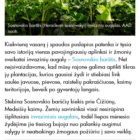
Sosnovskio barštis (Heracleum sosnowskyi) invazinis augalas. AAD
nuotr.
Kiekvieną vasarą į spaudos puslapius patenka ir tęsia
savo istoriją vienas pavojingiausių aplinkai ir žmonių
sveikatai invazinių augalų –
Sosnovskio barštis
. Net
neįsivaizdavome, kad mūsų rajone galima aptikti tikras
jų plantacijas, kurios gausiai žydi ir stiebiasi link
saulės javuose, pievose, raistelių pakraščiuose, kaimų
teritorijoje, beveik po gyventojų langais.
Stebina Sosnovskio barščių kiekis prie Čižiūnų,
Medeišių kaimų. Žemių savininkai visai nesirūpina
išplitusiais
invaziniais augalais
, todėl liepos mėnesio
žydėjime jie tiesiog bujoja nuo palankių augimui
sąlygų ir neatsakingo žmogaus požiūrio į savo veiklą.