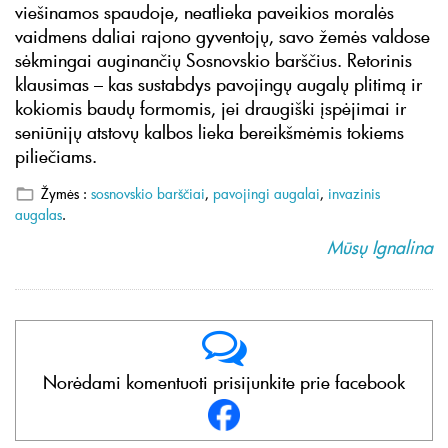
viešinamos spaudoje, neatlieka paveikios moralės
vaidmens daliai rajono gyventojų, savo žemės valdose
sėkmingai auginančių Sosnovskio barščius. Retorinis
klausimas – kas sustabdys pavojingų augalų plitimą ir
kokiomis baudų formomis, jei draugiški įspėjimai ir
seniūnijų atstovų kalbos lieka bereikšmėmis tokiems
piliečiams.
Žymės :
sosnovskio barščiai
,
pavojingi augalai
,
invazinis
augalas
.
Mūsų Ignalina
Norėdami komentuoti prisijunkite prie facebook