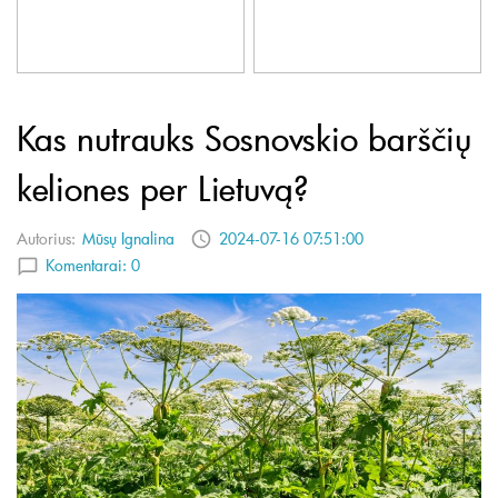
Kas nutrauks Sosnovskio barščių
keliones per Lietuvą?
Autorius:
Mūsų Ignalina
2024-07-16 07:51:00
Komentarai:
0