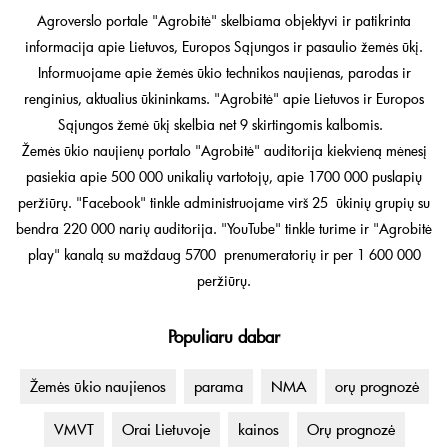
Agroverslo portale "Agrobitė" skelbiama objektyvi ir patikrinta
informacija apie Lietuvos, Europos Sąjungos ir pasaulio žemės ūkį.
Informuojame apie žemės ūkio technikos naujienas, parodas ir
renginius, aktualius ūkininkams. "Agrobitė" apie Lietuvos ir Europos
Sąjungos žemė ūkį skelbia net 9 skirtingomis kalbomis.
Žemės ūkio naujienų portalo "Agrobitė" auditorija kiekvieną mėnesį
pasiekia apie 500 000 unikalių vartotojų, apie 1700 000 puslapių
peržiūrų. "Facebook" tinkle administruojame virš 25 ūkinių grupių su
bendra 220 000 narių auditorija. "YouTube" tinkle turime ir "Agrobitė
play" kanalą su maždaug 5700 prenumeratorių ir per 1 600 000
peržiūrų.
Populiaru dabar
Žemės ūkio naujienos
parama
NMA
orų prognozė
VMVT
Orai Lietuvoje
kainos
Orų prognozė