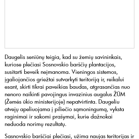
Daugelis seniūnų teigia, kad su žemių savininkais,
kuriose plečiasi Sosnovskio barščių plantacijos,
susitarti beveik neįmanoma. Vieningos sistemos,
įgaliojančios griežtai sutvarkyti teritoriją ir, reikalui
esant, skirti tikrai paveikias baudas, atgrasančias nuo
nenoro naikinti pavojingus invazinius augalus ŽŪM
(Žemės ūkio ministerijoje) nepatvirtinta. Daugeliu
atvejų apeliuojama į piliečio sąmoningumą, vyksta
raginimai ir sakomi prašymai, kurie dažnokai
neduoda norimų rezultatų.
Sasnovskio barščiai plečiasi, užima naujas teritorijas ir